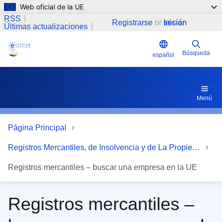
Web oficial de la UE
Pasar al contenido principal
RSS
Registrarse
or
Iniciar sesión
Últimas actualizaciones
Búsqueda
español
Menú
Página Principal
Registros Mercantiles, de Insolvencia y de La Propiedad
Registros mercantiles – buscar una empresa en la UE
Registros mercantiles –