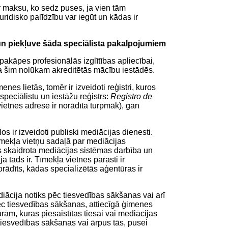
par maksu, ko sedz puses, ja vien tām
uridisko palīdzību var iegūt un kādas ir
 un piekļuve šāda speciālista pakalpojumiem
kāpes profesionālās izglītības apliecībai,
ba šim nolūkam akreditētās mācību iestādēs.
enes lietās, tomēr ir izveidoti reģistri, kuros
peciālistu un iestāžu reģistrs:
Registro de
a vietnes adrese ir norādīta turpmāk), gan
ir izveidoti publiski mediācijas dienesti.
̄mekļa vietņu sadaļā par mediācijas
̄s skaidrota mediācijas sistēmas darbība un
 tāds ir. Tīmekļa vietnēs parasti ir
īts, kādas specializētās aģentūras ir
iācija notiks pēc tiesvedības sākšanas vai arī
̄c tiesvedības sākšanas, attiecīgā ģimenes
̄rām, kuras piesaistītas tiesai vai mediācijas
iesvedības sākšanas vai ārpus tās, pusei