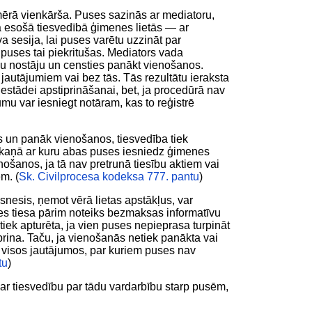
mērā vienkārša. Puses sazinās ar mediatoru,
anā esošā tiesvedībā ģimenes lietās — ar
va sesija, lai puses varētu uzzināt par
 puses tai piekritušas. Mediators vada
savu nostāju un censties panākt vienošanos.
utājumiem vai bez tās. Tās rezultātu ieraksta
iestādei apstiprināšanai, bet, ja procedūrā nav
̧ojumu var iesniegt notāram, kas to reģistrē
s un panāk vienošanos, tiesvedība tiek
askaņā ar kuru abas puses iesniedz ģimenes
ošanos, ja tā nav pretrunā tiesību aktiem vai
̄m. (
Sk. Civilprocesa kodeksa 777. pantu
)
nesis, ņemot vērā lietas apstākļus, var
nes tiesa pārim noteiks bezmaksas informatīvu
tiek apturēta, ja vien puses nepieprasa turpināt
prina. Taču, ja vienošanās netiek panākta vai
s visos jautājumos, par kuriem puses nav
tu
)
ar tiesvedību par tādu vardarbību starp pusēm,