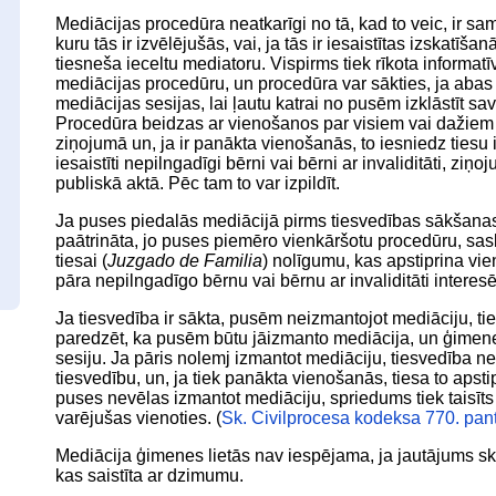
Mediācijas procedūra neatkarīgi no tā, kad to veic, ir sa
kuru tās ir izvēlējušās, vai, ja tās ir iesaistītas izskatīš
tiesneša ieceltu mediatoru. Vispirms tiek rīkota informatī
mediācijas procedūru, un procedūra var sākties, ja abas
mediācijas sesijas, lai ļautu katrai no pusēm izklāstīt 
Procedūra beidzas ar vienošanos par visiem vai dažiem ja
ziņojumā un, ja ir panākta vienošanās, to iesniedz tiesu 
iesaistīti nepilngadīgi bērni vai bērni ar invaliditāti, zin
publiskā aktā. Pēc tam to var izpildīt.
Ja puses piedalās mediācijā pirms tiesvedības sākšana
paātrināta, jo puses piemēro vienkāršotu procedūru, s
tiesai (
Juzgado de Familia
) nolīgumu, kas apstiprina vien
pāra nepilngadīgo bērnu vai bērnu ar invaliditāti interese
Ja tiesvedība ir sākta, pusēm neizmantojot mediāciju, ties
paredzēt, ka pusēm būtu jāizmanto mediācija, un ģime
sesiju. Ja pāris nolemj izmantot mediāciju, tiesvedība ne
tiesvedību, un, ja tiek panākta vienošanās, tiesa to apsti
puses nevēlas izmantot mediāciju, spriedums tiek taisīt
varējušas vienoties. (
Sk. Civilprocesa kodeksa 770. pan
Mediācija ģimenes lietās nav iespējama, ja jautājums sk
kas saistīta ar dzimumu.