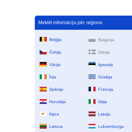
PDF
PDF
Meklēt informāciju pēc reģiona
Beļģija
Bulgārija
Čehija
Dānija
Vācija
Igaunija
Īrija
Grieķija
Spānija
Francija
Horvātija
Itāija
Kipra
Latvija
Lietuva
Luksemburga