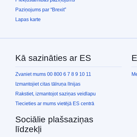
Paziņojums par “Brexit”
Lapas karte
Kā sazināties ar ES
E
Zvaniet mums 00 800 6 7 8 9 10 11
Me
Izmantojiet citas tālruņa līnijas
Rakstiet, izmantojot saziņas veidlapu
Tiecieties ar mums vietējā ES centrā
Sociālie plašsaziņas
līdzekļi