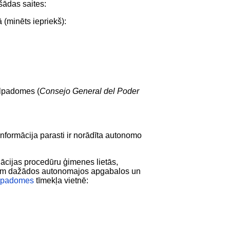
šādas saites:
̄ (minēts iepriekš):
ālpadomes (
Consejo General del Poder
formācija parasti ir norādīta autonomo
ācijas procedūru ģimenes lietās,
iem dažādos autonomajos apgabalos un
ālpadomes
tīmekļa vietnē: