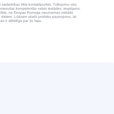
ās sadarbības tīkla kontaktpunkts. Tulkojumu veic
ieviesušas kompetentās valsts iestādes, iespējams,
 tīkls, ne Eiropas Komisija neuzņemas nekādu
i datiem. Lūdzam skatīt juridisko paziņojumu, lai
as ir atbildīga par šo lapu.