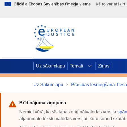
Oficiāla Eiropas Savienības tīmekļa vietne
Kā to var atšķirt
Pārlekt uz galveno saturu
Uz sākumlapu
Temati
Ziņas
Uz Sākumlapu
Prasības Iesniegšana Tiesā
Brīdinājuma ziņojums
Ņemiet vērā, ka šīs lapas oriģinālvalodas versija
spā
atjaunināto tekstu valodas versijai, kuru šobrīd skatāt.