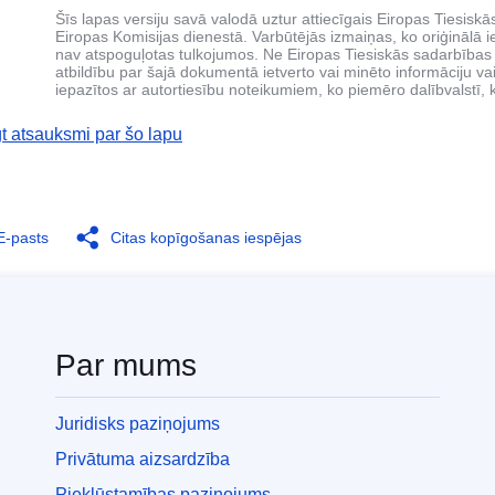
Šīs lapas versiju savā valodā uztur attiecīgais Eiropas Tiesisk
Eiropas Komisijas dienestā. Varbūtējās izmaiņas, ko oriģinālā 
nav atspoguļotas tulkojumos. Ne Eiropas Tiesiskās sadarbības
atbildību par šajā dokumentā ietverto vai minēto informāciju va
iepazītos ar autortiesību noteikumiem, ko piemēro dalībvalstī, k
t atsauksmi par šo lapu
E-pasts
Citas kopīgošanas iespējas
Par mums
Juridisks paziņojums
Privātuma aizsardzība
Piekļūstamības paziņojums