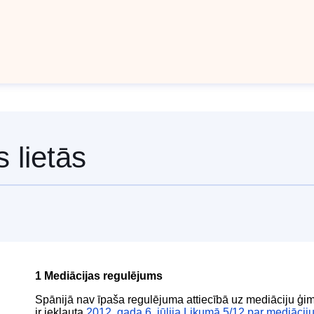
 lietās
1 Mediācijas regulējums
Spānijā nav īpaša regulējuma attiecībā uz mediāciju ģim
ir iekļauta
2012. gada 6. jūlija Likumā 5/12 par mediāciju 