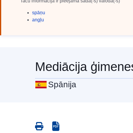
Taču informācija ir pieejama šādā(-s) valodā(-s)
spāņu
angļu
Mediācija ģimenes
Spānija
Save
Save
as
as