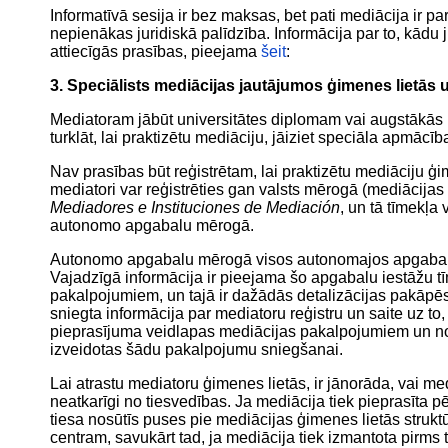
Informatīvā sesija ir bez maksas, bet pati mediācija ir 
nepienākas juridiskā palīdzība. Informācija par to, kādu j
attiecīgās prasības, pieejama
šeit
:
3. Speciālists mediācijas jautājumos ģimenes lietās
Mediatoram jābūt universitātes diplomam vai augstākās pa
turklāt, lai praktizētu mediāciju, jāiziet speciāla apmācī
Nav prasības būt reģistrētam, lai praktizētu mediāciju ģim
mediatori var reģistrēties gan valsts mērogā (mediācijas s
Mediadores e Instituciones de Mediación
, un tā tīmekļ
autonomo apgabalu mērogā.
Autonomo apgabalu mērogā visos autonomajos apgabalos 
Vajadzīgā informācija ir pieejama šo apgabalu iestāžu ti
pakalpojumiem, un tajā ir dažādās detalizācijas pakāpe
sniegta informācija par mediatoru reģistru un saite uz to, ja
pieprasījuma veidlapas mediācijas pakalpojumiem un norād
izveidotas šādu pakalpojumu sniegšanai.
Lai atrastu mediatoru ģimenes lietās, ir jānorāda, vai med
neatkarīgi no tiesvedības. Ja mediācija tiek pieprasīta pe
tiesa nosūtīs puses pie mediācijas ģimenes lietās struktu
centram, savukārt tad, ja mediācija tiek izmantota pirms t