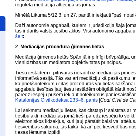
regulēta mediācija attiecīgajās jomās.
Minētā Likuma 5/12 3. un 27. pantā ir iekļauti īpaši note
Daži autonomie apgabali, kuriem ir jurisdikcija šajā jomā, ar
tas ir darīts valsts tiesību aktos. Visi autonomo apgabalu 
šeit
:
2. Mediācijas procedūra ģimenes lietās
Mediācija ģimenes lietās Spānijā ir pilnīgi brīvprātīga,
vienlīdzības un mediatora objektivitātes principus.
Tiesu iestādēm ir pilnvaras norādīt uz mediācijas procesu
informatīvā sesijā. Tās var arī mediāciju kā pasākumu 
kā priekšnoteikumu citas procedūras vai lietas sākšan
apgabalu tiesības ļauj tiesu iestādēm obligātā kārtā nos
paredz iespēju pusēm iekļaut noteikumus par iesaistīšano
Katalonijas Civilkodeksa 233–6. pants
[
Codi Civil de Ca
Lai sekmētu mediāciju lietās, kas citstarp ir saistītas ar m
tiesību akti mediācijas jomā tieši paredz iespēju to vei
elektroniskos līdzekļus, kuri ļauj pārsūtīt balsi vai att
tiesvedības sākuma, tās laikā, kā arī pēc tiesvedības n
tiesas lēmuma izpildi.