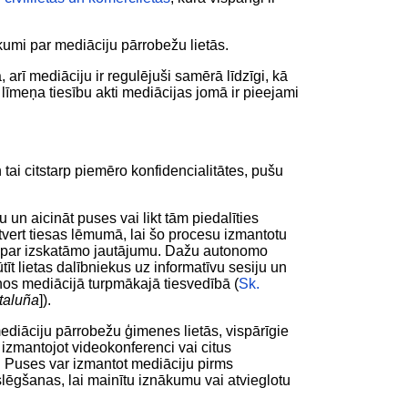
ikumi par mediāciju pārrobežu lietās.
ī mediāciju ir regulējuši samērā līdzīgi, kā
līmeņa tiesību akti mediācijas jomā ir pieejami
 un tai citstarp piemēro konfidencialitātes, pušu
 un aicināt puses vai likt tām piedalīties
ietvert tiesas lēmumā, lai šo procesu izmantotu
ai par izskatāmo jautājumu. Dažu autonomo
ūtīt lietas dalībniekus uz informatīvu sesiju un
s mediācijā turpmākajā tiesvedībā (
Sk.
taluña
]).
ediāciju pārrobežu ģimenes lietās, vispārīgie
kt, izmantojot videokonferenci vai citus
ēlus. Puses var izmantot mediāciju pirms
oslēgšanas, lai mainītu iznākumu vai atvieglotu