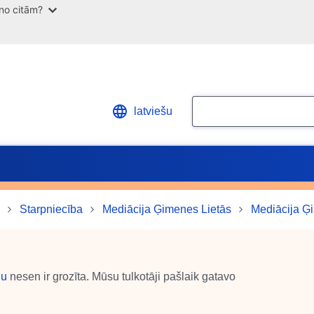
 no citām?
Meklēt
latviešu
Starpniecība
Mediācija Ģimenes Lietās
Mediācija Ģ
ņu
nesen ir grozīta. Mūsu tulkotāji pašlaik gatavo