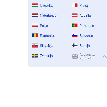
Ungārija
Malta
Nīderlande
Austrija
Polija
Portugāle
Rumānija
Slovānija
Slovākija
Somija
Apvienotā
Zviedrija
Karaliste