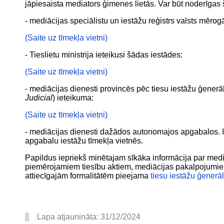
jāpiesaista mediators ģimenes lietās. Var būt noderīgas 
- mediācijas speciālistu un iestāžu reģistrs valsts mēroga
(Saite uz tīmekļa vietni)
- Tieslietu ministrija ieteikusi šādas iestādes:
(Saite uz tīmekļa vietni)
- mediācijas dienesti provincēs pēc tiesu iestāžu ģener
Judicial
) ieteikuma:
(Saite uz tīmekļa vietni)
- mediācijas dienesti dažādos autonomajos apgabalos. In
apgabalu iestāžu tīmekļa vietnēs.
Papildus iepriekš minētajam sīkāka informācija par medi
piemērojamiem tiesību aktiem, mediācijas pakalpojum
attiecīgajām formalitātēm pieejama
tiesu iestāžu ģener
Lapa atjaunināta:
31/12/2024