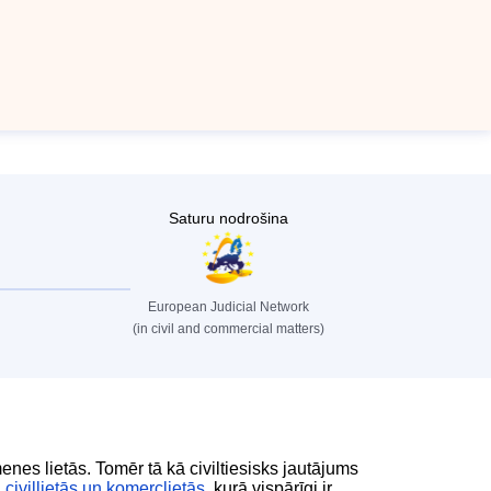
Saturu nodrošina
European Judicial Network
(in civil and commercial matters)
enes lietās. Tomēr tā kā civiltiesisks jautājums
civillietās un komerclietās
, kurā vispārīgi ir