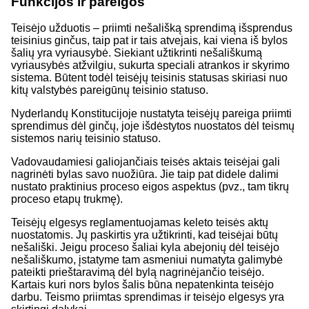
Funkcijos ir pareigos
Teisėjo užduotis – priimti nešališką sprendimą išsprendus
teisinius ginčus, taip pat ir tais atvejais, kai viena iš bylos
šalių yra vyriausybė. Siekiant užtikrinti nešališkumą
vyriausybės atžvilgiu, sukurta speciali atrankos ir skyrimo
sistema. Būtent todėl teisėjų teisinis statusas skiriasi nuo
kitų valstybės pareigūnų teisinio statuso.
Nyderlandų Konstitucijoje nustatyta teisėjų pareiga priimti
sprendimus dėl ginčų, joje išdėstytos nuostatos dėl teismų
sistemos narių teisinio statuso.
Vadovaudamiesi galiojančiais teisės aktais teisėjai gali
nagrinėti bylas savo nuožiūra. Jie taip pat didele dalimi
nustato praktinius proceso eigos aspektus (pvz., tam tikrų
proceso etapų trukmę).
Teisėjų elgesys reglamentuojamas keleto teisės aktų
nuostatomis. Jų paskirtis yra užtikrinti, kad teisėjai būtų
nešališki. Jeigu proceso šaliai kyla abejonių dėl teisėjo
nešališkumo, įstatyme tam asmeniui numatyta galimybė
pateikti prieštaravimą dėl bylą nagrinėjančio teisėjo.
Kartais kuri nors bylos šalis būna nepatenkinta teisėjo
darbu. Teismo priimtas sprendimas ir teisėjo elgesys yra