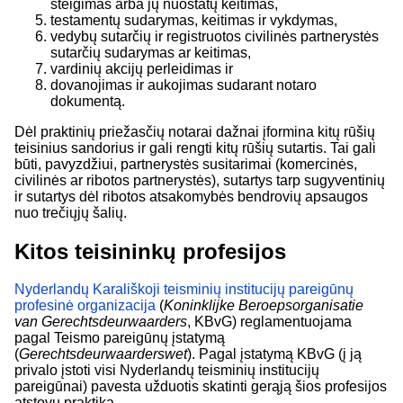
steigimas arba jų nuostatų keitimas,
testamentų sudarymas, keitimas ir vykdymas,
vedybų sutarčių ir registruotos civilinės partnerystės
sutarčių sudarymas ar keitimas,
vardinių akcijų perleidimas ir
dovanojimas ir aukojimas sudarant notaro
dokumentą.
Dėl praktinių priežasčių notarai dažnai įformina kitų rūšių
teisinius sandorius ir gali rengti kitų rūšių sutartis. Tai gali
būti, pavyzdžiui, partnerystės susitarimai (komercinės,
civilinės ar ribotos partnerystės), sutartys tarp sugyventinių
ir sutartys dėl ribotos atsakomybės bendrovių apsaugos
nuo trečiųjų šalių.
Kitos teisininkų profesijos
Nyderlandų Karališkoji teisminių institucijų pareigūnų
profesinė organizacija
(
Koninklijke Beroepsorganisatie
van Gerechtsdeurwaarders
, KBvG) reglamentuojama
pagal Teismo pareigūnų įstatymą
(
Gerechtsdeurwaarderswet
). Pagal įstatymą KBvG (į ją
privalo įstoti visi Nyderlandų teisminių institucijų
pareigūnai) pavesta užduotis skatinti gerąją šios profesijos
atstovų praktiką.