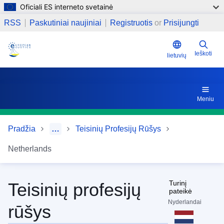
Oficiali ES interneto svetainė
Pereiti į pagrindinį turinį
Susijusios nuorodos
RSS
Paskutiniai naujiniai
Registruotis
or
Prisijungti
Ieškoti
lietuvių
Meniu
Pradžia
…
Teisinių Profesijų Rūšys
Netherlands
Turinį
Teisinių profesijų
pateikė
Nyderlandai
rūšys