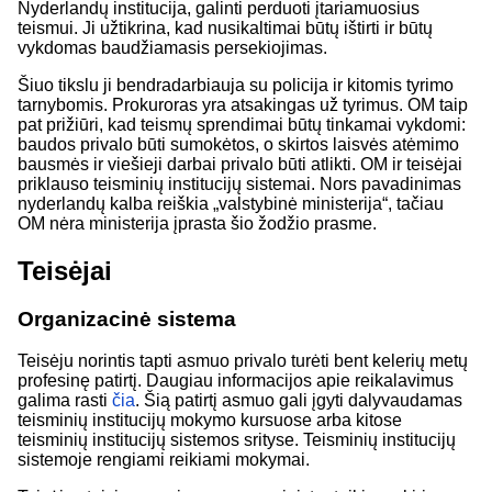
Nyderlandų institucija, galinti perduoti įtariamuosius
teismui. Ji užtikrina, kad nusikaltimai būtų ištirti ir būtų
vykdomas baudžiamasis persekiojimas.
Šiuo tikslu ji bendradarbiauja su policija ir kitomis tyrimo
tarnybomis. Prokuroras yra atsakingas už tyrimus. OM taip
pat prižiūri, kad teismų sprendimai būtų tinkamai vykdomi:
baudos privalo būti sumokėtos, o skirtos laisvės atėmimo
bausmės ir viešieji darbai privalo būti atlikti. OM ir teisėjai
priklauso teisminių institucijų sistemai. Nors pavadinimas
nyderlandų kalba reiškia „valstybinė ministerija“, tačiau
OM nėra ministerija įprasta šio žodžio prasme.
Teisėjai
Organizacinė sistema
Teisėju norintis tapti asmuo privalo turėti bent kelerių metų
profesinę patirtį. Daugiau informacijos apie reikalavimus
galima rasti
čia
. Šią patirtį asmuo gali įgyti dalyvaudamas
teisminių institucijų mokymo kursuose arba kitose
teisminių institucijų sistemos srityse. Teisminių institucijų
sistemoje rengiami reikiami mokymai.