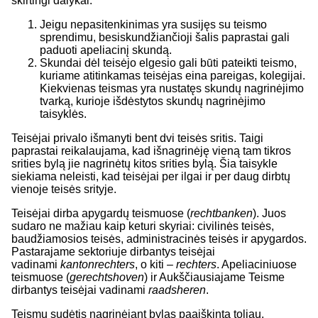
skirtingi dalykai.
Jeigu nepasitenkinimas yra susijęs su teismo
sprendimu, besiskundžiančioji šalis paprastai gali
paduoti apeliacinį skundą.
Skundai dėl teisėjo elgesio gali būti pateikti teismo,
kuriame atitinkamas teisėjas eina pareigas, kolegijai.
Kiekvienas teismas yra nustatęs skundų nagrinėjimo
tvarką, kurioje išdėstytos skundų nagrinėjimo
taisyklės.
Teisėjai privalo išmanyti bent dvi teisės sritis. Taigi
paprastai reikalaujama, kad išnagrinėję vieną tam tikros
srities bylą jie nagrinėtų kitos srities bylą. Šia taisykle
siekiama neleisti, kad teisėjai per ilgai ir per daug dirbtų
vienoje teisės srityje.
Teisėjai dirba apygardų teismuose (
rechtbanken
). Juos
sudaro ne mažiau kaip keturi skyriai: civilinės teisės,
baudžiamosios teisės, administracinės teisės ir apygardos.
Pastarajame sektoriuje dirbantys teisėjai
vadinami
kantonrechters
, o kiti –
rechters
. Apeliaciniuose
teismuose (
gerechtshoven
) ir Aukščiausiajame Teisme
dirbantys teisėjai vadinami
raadsheren
.
Teismų sudėtis nagrinėjant bylas paaiškinta toliau.