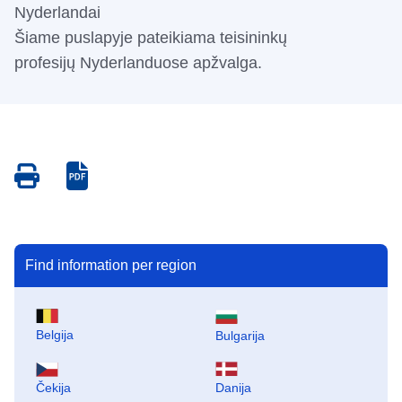
Nyderlandai
Šiame puslapyje pateikiama teisininkų
profesijų Nyderlanduose apžvalga.
Save
Save
as
as
PDF
PDF
Find information per region
Belgija
Bulgarija
Čekija
Danija