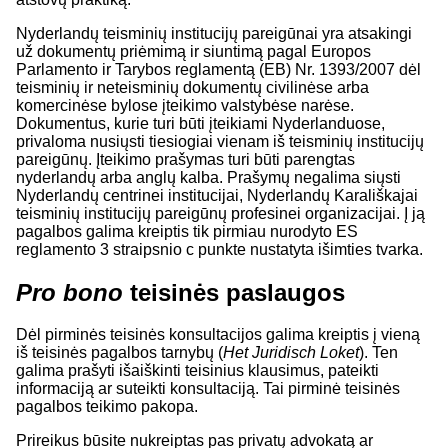
Nyderlandų teisminių institucijų pareigūnai yra atsakingi
už dokumentų priėmimą ir siuntimą pagal Europos
Parlamento ir Tarybos reglamentą (EB) Nr. 1393/2007 dėl
teisminių ir neteisminių dokumentų civilinėse arba
komercinėse bylose įteikimo valstybėse narėse.
Dokumentus, kurie turi būti įteikiami Nyderlanduose,
privaloma nusiųsti tiesiogiai vienam iš teisminių institucijų
pareigūnų. Įteikimo prašymas turi būti parengtas
nyderlandų arba anglų kalba. Prašymų negalima siųsti
Nyderlandų centrinei institucijai, Nyderlandų Karališkajai
teisminių institucijų pareigūnų profesinei organizacijai. Į ją
pagalbos galima kreiptis tik pirmiau nurodyto ES
reglamento 3 straipsnio c punkte nustatyta išimties tvarka.
Pro bono
teisinės paslaugos
Dėl pirminės teisinės konsultacijos galima kreiptis į vieną
iš teisinės pagalbos tarnybų (
Het Juridisch Loket
). Ten
galima prašyti išaiškinti teisinius klausimus, pateikti
informaciją ar suteikti konsultaciją. Tai pirminė teisinės
pagalbos teikimo pakopa.
Prireikus būsite nukreiptas pas privatų advokatą ar