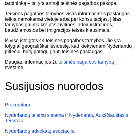
tarpininką – tai yra antroji teisinės pagalbos pakopa.
Teisinės pagalbos tarnybos visas informacines paslaugas
teikia nemokamai vietoje arba per konsultacijas. Į šias
tarnybas galima kreiptis civilinės, administracinės,
baudžiamosios bei imigracijos teisės klausimais.
Iš viso įsteigtos 44 teisinės pagalbos tarnybos. Jie yra
tolygiai geografiškai išsidėstę, kad kiekvienam Nyderlandų
piliečiui būtų patogu gauti teisines paslaugas.
Daugiau informacijos žr.
teisinės pagalbos tarnybų
svetainę.
Susijusios nuorodos
Prokuratūra
Nyderlandų teismų sistema ir Nyderlandų Aukščiausiasis
Teismas
Nyderlandų advokatų asociacija