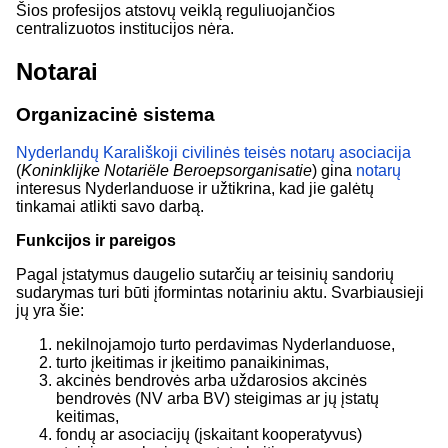
Šios profesijos atstovų veiklą reguliuojančios
centralizuotos institucijos nėra.
Notarai
Organizacinė sistema
Nyderlandų Karališkoji civilinės teisės notarų asociacija
(
Koninklijke Notariële Beroepsorganisatie
) gina
notarų
interesus Nyderlanduose ir užtikrina, kad jie galėtų
tinkamai atlikti savo darbą.
Funkcijos ir pareigos
Pagal įstatymus daugelio sutarčių ar teisinių sandorių
sudarymas turi būti įformintas notariniu aktu. Svarbiausieji
jų yra šie:
nekilnojamojo turto perdavimas Nyderlanduose,
turto įkeitimas ir įkeitimo panaikinimas,
akcinės bendrovės arba uždarosios akcinės
bendrovės (NV arba BV) steigimas ar jų įstatų
keitimas,
fondų ar asociacijų (įskaitant kooperatyvus)