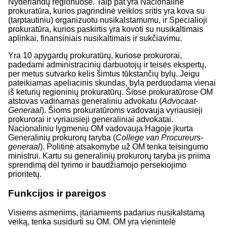
Nyderlandų regionuose. Taip pat yra Nacionalinė
prokuratūra, kurios pagrindinė veiklos sritis yra kova su
(tarptautiniu) organizuotu nusikalstamumu, ir Specialioji
prokuratūra, kurios paskirtis yra kovoti su nusikaltimais
aplinkai, finansiniais nusikaltimais ir sukčiavimu.
Yra 10 apygardų prokuratūrų, kuriose prokurorai,
padedami administracinių darbuotojų ir teisės ekspertų,
per metus sutvarko kelis šimtus tūkstančių bylų. Jeigu
pateikiamas apeliacinis skundas, byla perduodama vienai
iš keturių regioninių prokuratūrų. Šiose prokuratūrose OM
atstovas vadinamas generaliniu advokatu (
Advocaat-
Generaal
). Šioms prokuratūroms vadovauja vyriausieji
prokurorai ir vyriausieji generaliniai advokatai.
Nacionaliniu lygmeniu OM vadovauja Hagoje įkurta
Generalinių prokurorų taryba (
College van Procureurs-
generaal
). Politinė atsakomybė už OM tenka teisingumo
ministrui. Kartu su generalinių prokurorų taryba jis priima
sprendimą dėl tyrimo ir baudžiamojo persekiojimo
prioritetų.
Funkcijos ir pareigos
Visiems asmenims, įtariamiems padarius nusikalstamą
veiką, tenka susidurti su OM. OM yra vienintelė