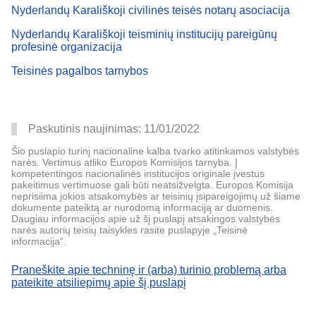
Nyderlandų Karališkoji civilinės teisės notarų asociacija
Nyderlandų Karališkoji teisminių institucijų pareigūnų
profesinė organizacija
Teisinės pagalbos tarnybos
Paskutinis naujinimas:
11/01/2022
Šio puslapio turinį nacionaline kalba tvarko atitinkamos valstybės
narės. Vertimus atliko Europos Komisijos tarnyba. Į
kompetentingos nacionalinės institucijos originale įvestus
pakeitimus vertimuose gali būti neatsižvelgta. Europos Komisija
neprisiima jokios atsakomybės ar teisinių įsipareigojimų už šiame
dokumente pateiktą ar nurodomą informaciją ar duomenis.
Daugiau informacijos apie už šį puslapį atsakingos valstybės
narės autorių teisių taisykles rasite puslapyje „Teisinė
informacija“.
Praneškite apie techninę ir (arba) turinio problemą arba
pateikite atsiliepimų apie šį puslapį