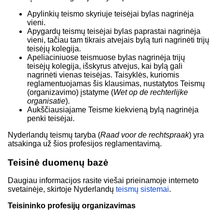
Apylinkių teismo skyriuje teisėjai bylas nagrinėja
vieni.
Apygardų teismų teisėjai bylas paprastai nagrinėja
vieni, tačiau tam tikrais atvejais bylą turi nagrinėti trijų
teisėjų kolegija.
Apeliaciniuose teismuose bylas nagrinėja trijų
teisėjų kolegija, išskyrus atvejus, kai bylą gali
nagrinėti vienas teisėjas. Taisyklės, kuriomis
reglamentuojamas šis klausimas, nustatytos Teismų
(organizavimo) įstatyme (
Wet op de rechterlijke
organisatie
).
Aukščiausiajame Teisme kiekvieną bylą nagrinėja
penki teisėjai.
Nyderlandų teismų taryba (
Raad voor de rechtspraak
) yra
atsakinga už šios profesijos reglamentavimą.
Teisinė duomenų bazė
Daugiau informacijos rasite viešai prieinamoje interneto
svetainėje, skirtoje Nyderlandų
teismų sistemai
.
Teisininko profesijų organizavimas