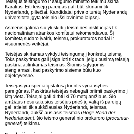
Teisėjus teisingumo ir saugumo ministro teikimu skiria
Karalius. Eiti teisėjų pareigas gali būti skiriami tik
Nyderlandų piliečiai. Kandidatai privalo turėtų Nyderlandų
universitete įgytą teisinio išsilavinimo laipsnį.
Asmenis galima siūlyti skirti į teismines institucijas tik
nacionaliniam atrankos komitetui rekomendavus. Šį
komitetą sudaro įvairių teismų, prokuratūros nariai ir
visuomenės veikėjai.
Teisėjas skiriamas vykdyti teisingumą į konkretų teismą.
Toks paskyrimas gali įsigalioti tik tada, jeigu būsimą teisėją
paskiria atitinkamas teismas. Šiomis sąlygomis
stengiamasi, kad paskyrimo sistema būtų kuo
objektyvesnė.
Teisėjas yra specialų statusą turintis vyriausybės
pareigūnas. Paskirtas teisėjas nebegali priimti paskyrimo į
kitą vietą. Teisėjai gali dirbti iki 70 metų amžiaus. Šio
amžiaus nesukakusius teisėjus prieš jų valią iš pareigų
gali atleisti tik aukščiausias Nyderlandų teismas,
Nyderlandų aukščiausiasis teismas (
Hoge Raad der
Nederlanden
), šio teismo generalinio prokuroro (
procureur-
general
) teikimu.