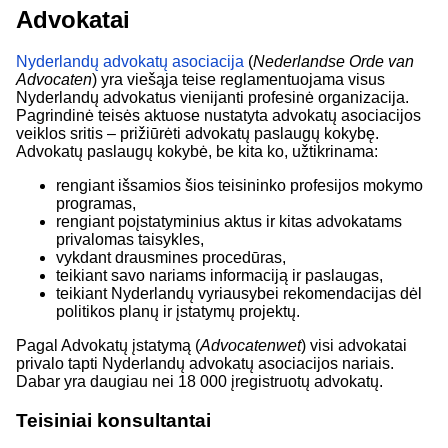
Advokatai
Nyderlandų advokatų asociacija
(
Nederlandse Orde van
Advocaten
) yra viešąja teise reglamentuojama visus
Nyderlandų advokatus vienijanti profesinė organizacija.
Pagrindinė teisės aktuose nustatyta advokatų asociacijos
veiklos sritis – prižiūrėti advokatų paslaugų kokybę.
Advokatų paslaugų kokybė, be kita ko, užtikrinama:
rengiant išsamios šios teisininko profesijos mokymo
programas,
rengiant poįstatyminius aktus ir kitas advokatams
privalomas taisykles,
vykdant drausmines procedūras,
teikiant savo nariams informaciją ir paslaugas,
teikiant Nyderlandų vyriausybei rekomendacijas dėl
politikos planų ir įstatymų projektų.
Pagal Advokatų įstatymą (
Advocatenwet
) visi advokatai
privalo tapti Nyderlandų advokatų asociacijos nariais.
Dabar yra daugiau nei 18 000 įregistruotų advokatų.
Teisiniai konsultantai