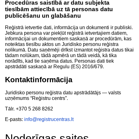
Procedūras saistībā ar datu subjekta
tiesībām attiecībā uz tā personas datu
publicēšanu un glabāšanu
Reģistrā ietvertie dati, informācija un dokumenti ir publiski.
Jebkura persona var piekļūt reģistrā ietvertajiem datiem,
informācijai un dokumentiem saskaņā ar procedūrām, kas
noteiktas tiesību aktos un Juridisko personu reģistra
nolikumā. Datu saņēmēji drīkst izmantot reģistra datus tikai
tādam nolūkam, tādā apmērā un tādā veidā, kā tika
norādīts, kad tie saņēma datus. Personas dati tiek
apstrādāti saskaņā ar Regulu (ES) 2016/679.
Kontaktinformācija
Juridisko personu reģistra datu apstrādātājs — valsts
uzņēmums “Reģistru centrs”.
Tālr. +370 5 268 8262
E-pasts:
info@registrucentras.lt
Noderīgas saites