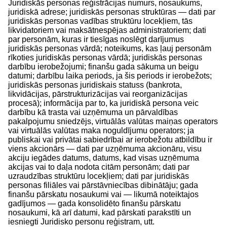
Juridiskās personas reģistrācijas numurs, nosaukums,
juridiskā adrese; juridiskās personas struktūras — dati par
juridiskās personas vadības struktūru locekļiem, tās
likvidatoriem vai maksātnespējas administratoriem; dati
par personām, kuras ir tiesīgas noslēgt darījumus
juridiskās personas vārdā; noteikums, kas ļauj personām
rīkoties juridiskās personas vārdā; juridiskās personas
darbību ierobežojumi; finanšu gada sākuma un beigu
datumi; darbību laika periods, ja šis periods ir ierobežots;
juridiskās personas juridiskais statuss (bankrota,
likvidācijas, pārstrukturizācijas vai reorganizācijas
procesā); informācija par to, ka juridiskā persona veic
darbību kā trasta vai uzņēmuma un pārvaldības
pakalpojumu sniedzējs, virtuālās valūtas maiņas operators
vai virtuālās valūtas maka noguldījumu operators; ja
publiskai vai privātai sabiedrībai ar ierobežotu atbildību ir
viens akcionārs — dati par uzņēmuma akcionāru, visu
akciju iegādes datums, datums, kad visas uzņēmuma
akcijas vai to daļa nodota citām personām; dati par
uzraudzības struktūru locekļiem; dati par juridiskās
personas filiāles vai pārstāvniecības dibinātāju; gada
finanšu pārskatu nosaukumi vai — likumā noteiktajos
gadījumos — gada konsolidēto finanšu pārskatu
nosaukumi, kā arī datumi, kad pārskati parakstīti un
iesniegti Juridisko personu reģistram, utt.