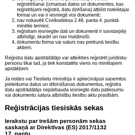
reģistrēšanai (izmaiņas datos un dokumentos, kas
reģistrējami reģistrā, datu dzēšana) atbilst noteiktajai
formai un vai ir iesniegti visi dokumenti;
nav nokavēti Civilkodeksa 2.46. panta 4. punktā
minētie termiņi;
reģistram iesniegtie dati un dokumenti ir savstarpēji
atbilstīgi, skaidri un nav maldinoši;
dokumentu forma vai saturs nav pretrunā tiesību
aktiem.
Reģistra datu apstrādātājs var atteikties reģistrēt juridisku
personu tikai tad, ja tiek konstatēts viens no minētajiem
apstākļiem.
Ja notārs vai Tieslietu ministrija ir apliecinājusi saņemtos
pieteikuma datus un dibināšanas dokumentus, reģistra
datu apstrādātājs nepārbauda iesniegto datu patiesumu
vai dokumentu satura atbilstību tiesību aktu prasībām.
Reģistrācijas tiesiskās sekas
Ierakstu par trešām personām sekas
saskaņā ar Direktīvas (ES) 2017/1132
17. pantu