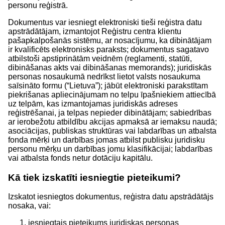
personu reģistrā.
Dokumentus var iesniegt elektroniski tieši reģistra datu
apstrādātājam, izmantojot Reģistru centra klientu
pašapkalpošanās sistēmu, ar nosacījumu, ka dibinātājam
ir kvalificēts elektronisks paraksts; dokumentus sagatavo
atbilstoši apstiprinātām veidnēm (reglamenti, statūti,
dibināšanas akts vai dibināšanas memorands); juridiskās
personas nosaukumā nedrīkst lietot valsts nosaukuma
saīsināto formu (“Lietuva”); jābūt elektroniski parakstītam
piekrišanas apliecinājumam no telpu īpašniekiem attiecībā
uz telpām, kas izmantojamas juridiskās adreses
reģistrēšanai, ja telpas nepieder dibinātājam; sabiedrības
ar ierobežotu atbildību akcijas apmaksā ar iemaksu naudā;
asociācijas, publiskas struktūras vai labdarības un atbalsta
fonda mērķi un darbības jomas atbilst publisku juridisku
personu mērķu un darbības jomu klasifikācijai; labdarības
vai atbalsta fonds netur dotāciju kapitālu.
Kā tiek izskatīti iesniegtie pieteikumi?
Izskatot iesniegtos dokumentus, reģistra datu apstrādātājs
nosaka, vai:
iesniegtais pieteikums juridiskas personas