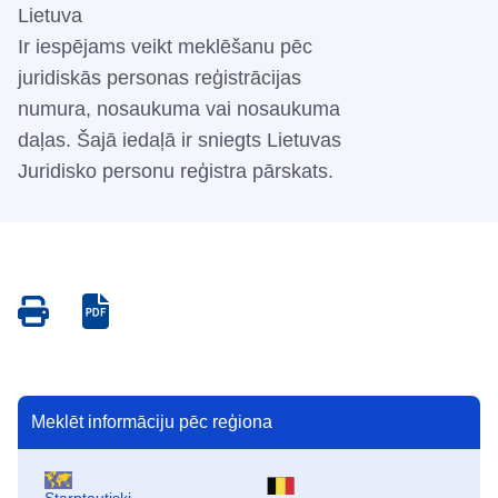
Lietuva
Ir iespējams veikt meklēšanu pēc
juridiskās personas reģistrācijas
numura, nosaukuma vai nosaukuma
daļas. Šajā iedaļā ir sniegts Lietuvas
Juridisko personu reģistra pārskats.
Save
Save
as
as
PDF
PDF
Meklēt informāciju pēc reģiona