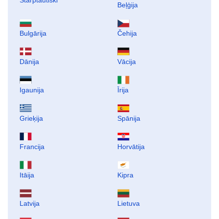
Starptautiski
Beļģija
Bulgārija
Čehija
Dānija
Vācija
Igaunija
Īrija
Grieķija
Spānija
Francija
Horvātija
Itāija
Kipra
Latvija
Lietuva