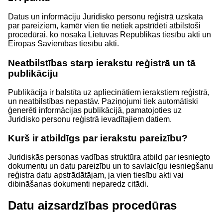
Datus un informāciju Juridisko personu reģistrā uzskata
par pareiziem, kamēr vien tie netiek apstrīdēti atbilstoši
procedūrai, ko nosaka Lietuvas Republikas tiesību akti un
Eiropas Savienības tiesību akti.
Neatbilstības starp ierakstu reģistrā un tā
publikāciju
Publikācija ir balstīta uz apliecinātiem ierakstiem reģistrā,
un neatbilstības nepastāv. Paziņojumi tiek automātiski
ģenerēti informācijas publikācijā, pamatojoties uz
Juridisko personu reģistrā ievadītajiem datiem.
Kurš ir atbildīgs par ierakstu pareizību?
Juridiskās personas vadības struktūra atbild par iesniegto
dokumentu un datu pareizību un to savlaicīgu iesniegšanu
reģistra datu apstrādātājam, ja vien tiesību akti vai
dibināšanas dokumenti neparedz citādi.
Datu aizsardzības procedūras