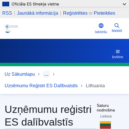
Oficiāla ES tīmekļa vietne
Pārlekt uz galveno saturu
Noderīgas saites
RSS
Jaunākā informācija
Reģistrēties
or
Pieteikties
Meklēt
latviešu
Izvēlne
Uz Sākumlapu
…
Uzņēmumu Reģistri ES Dalībvalstīs
Lithuania
Saturu
Uzņēmumu reģistri
nodrošina
Lietuva
ES dalībvalstīs