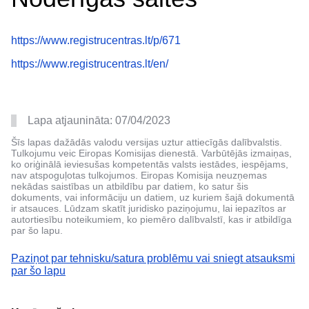
https://www.registrucentras.lt/p/671
https://www.registrucentras.lt/en/
Lapa atjaunināta:
07/04/2023
Šīs lapas dažādās valodu versijas uztur attiecīgās dalībvalstis.
Tulkojumu veic Eiropas Komisijas dienestā. Varbūtējās izmaiņas,
ko oriģinālā ieviesušas kompetentās valsts iestādes, iespējams,
nav atspoguļotas tulkojumos. Eiropas Komisija neuzņemas
nekādas saistības un atbildību par datiem, ko satur šis
dokuments, vai informāciju un datiem, uz kuriem šajā dokumentā
ir atsauces. Lūdzam skatīt juridisko paziņojumu, lai iepazītos ar
autortiesību noteikumiem, ko piemēro dalībvalstī, kas ir atbildīga
par šo lapu.
Paziņot par tehnisku/satura problēmu vai sniegt atsauksmi
par šo lapu