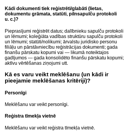
Kādi dokumenti tiek reģistrēti/glabāti (lietas,
dokumentu grāmata, statūti, pilnsapulču protokoli
u. c.)?
Pieprasījumi reģistrēt datus; dalībnieku sapulču protokoli
un lēmumi; koleģiāta vadības struktūru sapulču protokoli
un lēmumi; statūti/nolikumi; ārvalstu juridisko personu
filiāļu un pārstāvniecību reģistrācijas dokumenti; gada
finanšu pārskatu kopumi vai — likumā noteiktajos
gadījumos — gada konsolidēto finanšu pārskatu kopumi;
aktīvu vērtēšanas ziņojumi utt.
Kā es varu veikt meklēšanu (un kādi ir
pieejamie meklēšanas kritēriji)?
Personīgi
Meklēšanu var veikt personīgi.
Reģistra tīmekļa vietnē
Meklēšanu var veikt reģistra tīmekļa vietnē.