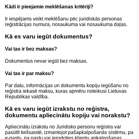
Kādi ir pieejamie meklēšanas kritēriji?
Ir iespējams veikt meklēšanu pēc juridiskās personas
reģistrācijas numura, nosaukuma vai nosaukuma daļas.
Kā es varu iegūt dokumentus?
Vai tas ir bez maksas?
Dokumentus nevar iegūt bez maksas.
Vai tas ir par maksu?
Par datu, informācijas un dokumentu kopiju iegūšanu no
reģistra iekasē maksu, kuras apmēru noteikusi Lietuvas
Republikas valdība.
Kā es varu iegūt izrakstu no reģistra,
dokumentu apliecinātu kopiju vai norakstu?
Apliecinātu izrakstu no Juridisko personu reģistra var
pasūtīt tiešsaistē, izmantojot pašapkalpošanās sistēmu, pa
e-pastu, pa pastu vai ierodoties klientu apkalpošanas