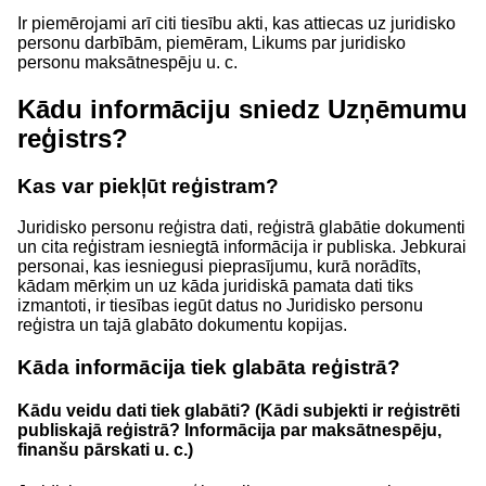
Ir piemērojami arī citi tiesību akti, kas attiecas uz juridisko
personu darbībām, piemēram, Likums par juridisko
personu maksātnespēju u. c.
Kādu informāciju sniedz Uzņēmumu
reģistrs?
Kas var piekļūt reģistram?
Juridisko personu reģistra dati, reģistrā glabātie dokumenti
un cita reģistram iesniegtā informācija ir publiska. Jebkurai
personai, kas iesniegusi pieprasījumu, kurā norādīts,
kādam mērķim un uz kāda juridiskā pamata dati tiks
izmantoti, ir tiesības iegūt datus no Juridisko personu
reģistra un tajā glabāto dokumentu kopijas.
Kāda informācija tiek glabāta reģistrā?
Kādu veidu dati tiek glabāti? (Kādi subjekti ir reģistrēti
publiskajā reģistrā? Informācija par maksātnespēju,
finanšu pārskati u. c.)