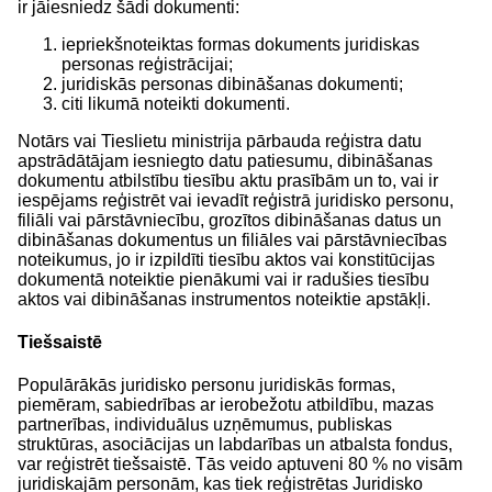
ir jāiesniedz šādi dokumenti:
iepriekšnoteiktas formas dokuments juridiskas
personas reģistrācijai;
juridiskās personas dibināšanas dokumenti;
citi likumā noteikti dokumenti.
Notārs vai Tieslietu ministrija pārbauda reģistra datu
apstrādātājam iesniegto datu patiesumu, dibināšanas
dokumentu atbilstību tiesību aktu prasībām un to, vai ir
iespējams reģistrēt vai ievadīt reģistrā juridisko personu,
filiāli vai pārstāvniecību, grozītos dibināšanas datus un
dibināšanas dokumentus un filiāles vai pārstāvniecības
noteikumus, jo ir izpildīti tiesību aktos vai konstitūcijas
dokumentā noteiktie pienākumi vai ir radušies tiesību
aktos vai dibināšanas instrumentos noteiktie apstākļi.
Tiešsaistē
Populārākās juridisko personu juridiskās formas,
piemēram, sabiedrības ar ierobežotu atbildību, mazas
partnerības, individuālus uzņēmumus, publiskas
struktūras, asociācijas un labdarības un atbalsta fondus,
var reģistrēt tiešsaistē. Tās veido aptuveni 80 % no visām
juridiskajām personām, kas tiek reģistrētas Juridisko