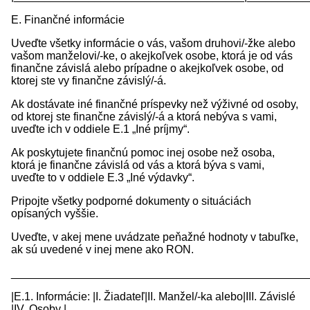
E. Finančné informácie
Uveďte všetky informácie o vás, vašom druhovi/-žke alebo
vašom manželovi/-ke, o akejkoľvek osobe, ktorá je od vás
finančne závislá alebo prípadne o akejkoľvek osobe, od
ktorej ste vy finančne závislý/-á.
Ak dostávate iné finančné príspevky než výživné od osoby,
od ktorej ste finančne závislý/-á a ktorá nebýva s vami,
uveďte ich v oddiele E.1 „Iné príjmy“.
Ak poskytujete finančnú pomoc inej osobe než osoba,
ktorá je finančne závislá od vás a ktorá býva s vami,
uveďte to v oddiele E.3 „Iné výdavky“.
Pripojte všetky podporné dokumenty o situáciách
opísaných vyššie.
Uveďte, v akej mene uvádzate peňažné hodnoty v tabuľke,
ak sú uvedené v inej mene ako RON.
________________________________________________
|E.1. Informácie: |I. Žiadateľ|II. Manžel/-ka alebo|III. Závislé
|IV. Osoby |