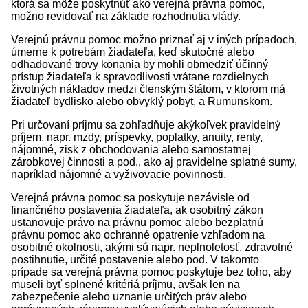
ktorá sa môže poskytnúť ako verejná právna pomoc,
možno revidovať na základe rozhodnutia vlády.
Verejnú právnu pomoc možno priznať aj v iných prípadoch,
úmerne k potrebám žiadateľa, keď skutočné alebo
odhadované trovy konania by mohli obmedziť účinný
prístup žiadateľa k spravodlivosti vrátane rozdielnych
životných nákladov medzi členským štátom, v ktorom má
žiadateľ bydlisko alebo obvyklý pobyt, a Rumunskom.
Pri určovaní príjmu sa zohľadňuje akýkoľvek pravidelný
príjem, napr. mzdy, príspevky, poplatky, anuity, renty,
nájomné, zisk z obchodovania alebo samostatnej
zárobkovej činnosti a pod., ako aj pravidelne splatné sumy,
napríklad nájomné a vyživovacie povinnosti.
Verejná právna pomoc sa poskytuje nezávisle od
finančného postavenia žiadateľa, ak osobitný zákon
ustanovuje právo na právnu pomoc alebo bezplatnú
právnu pomoc ako ochranné opatrenie vzhľadom na
osobitné okolnosti, akými sú napr. neplnoletosť, zdravotné
postihnutie, určité postavenie alebo pod. V takomto
prípade sa verejná právna pomoc poskytuje bez toho, aby
museli byť splnené kritériá príjmu, avšak len na
zabezpečenie alebo uznanie určitých práv alebo