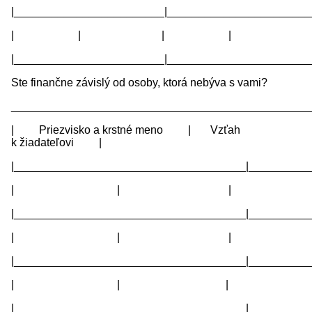
|________________________|_______________________
| | | |
|________________________|_______________________
Ste finančne závislý od osoby, ktorá nebýva s vami?
________________________________________________
| Priezvisko a krstné meno | Vzťah
k žiadateľovi |
|_____________________________________|__________
| | |
|_____________________________________|__________
| | |
|_____________________________________|__________
| | |
|_____________________________________|__________