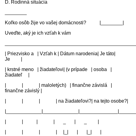
D. Rodinná situácia
________
Koľko osôb žije vo vašej domácnosti? |________|
Uveďte, aký je ich vzťah k vám
________________________________________________
| Priezvisko a | Vzťah k | Dátum narodenia| Je táto|
Je |
| krstné meno | žiadateľovi| (v prípade | osoba |
žiadateľ |
| | | maloletých) | finančne závislá |
finančne závislý |
| | | | na žiadateľovi?| na tejto osobe?|
|_____________|_____________|______________|______
| | | | _ | _ |
| | | | |_| | |_| |