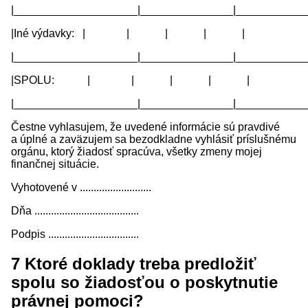
|____________________|_______________|____________
|Iné výdavky: | | | | |
|____________________|_______________|____________
|SPOLU: | | | | |
|____________________|_______________|____________
Čestne vyhlasujem, že uvedené informácie sú pravdivé
a úplné a zaväzujem sa bezodkladne vyhlásiť príslušnému
orgánu, ktorý žiadosť spracúva, všetky zmeny mojej
finančnej situácie.
Vyhotovené v ..........................
Dňa ......................................
Podpis .................................
7
Ktoré doklady treba predložiť
spolu so žiadosťou o poskytnutie
právnej pomoci?