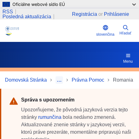
Oficiálne webové sídlo EÚ
Skočiť na hlavný obsah
RSS
Registrácia
or
Prihlásenie
Posledná aktualizácia
Hľadať
slovenčina
Menu
Domovská Stránka
…
Právna Pomoc
Romania
Správa s upozornením
Upozorňujeme, že pôvodná jazyková verzia tejto
stránky
rumunčina
bola nedávno zmenená.
Aktualizované znenie stránky v jazykovej verzii,
ktorú práve prezeráte, momentálne pripravujú naši