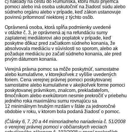
c) náklady na cestu do Rumunska, ktorú musí príjemca
pomoci alebo iná osoba uskutočniť na žiadosť súdu alebo
súdneho orgánu alebo v prípade, keď zákon ustanovuje
povinnú prítomnosť niektorej z týchto osôb.
Oprávnená osoba, ktorá spĺňa podmienky uvedené
v otázke č. 3, je oprávnená aj na refundáciu sumy
zaplatenej mediátorovi ako poplatok v prípade, keď
poskytne dôkaz pred začiatkom súdneho konania, že
absolvovala mediáciu v súvislosti so sporom, alebo ak
požaduje mediáciu po začatí súdneho konania, ale pred
prvým dátumom konania.
Verejná právna pomoc sa môže poskytnúť, samostatne
alebo kumulatívne, v ktorejkoľvek z vyššie uvedených
foriem. Cena verejnej právnej pomoci poskytovanej
samostatne alebo kumulatívne v akejkoľvek forme pomoci
poskytovanej právnikom, znalcom, prekladateľom,
tlmočníkom alebo exekútorom nesmie prekročiť v priebehu
jedného roka maximálnu sumu rovnajúcu sa
12 minimálnym hrubým mzdám v štáte za jednoročné
obdobie v roku, v ktorom bola podaná žiadosť o pomoc.
(Články 6, 7, 20 a 44 mimoriadneho nariadenia č. 51/2008
o verejnej právnej pomoci v občianskych veciach