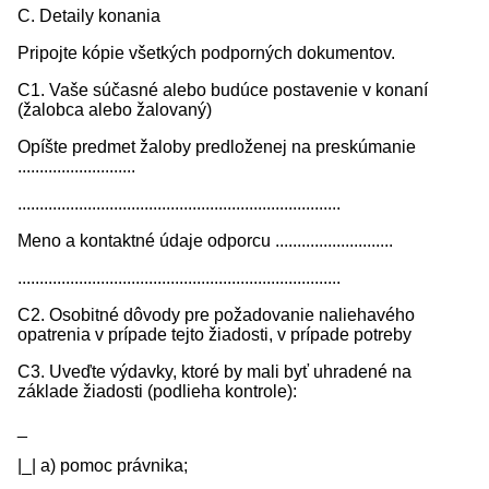
C. Detaily konania
Pripojte kópie všetkých podporných dokumentov.
C1. Vaše súčasné alebo budúce postavenie v konaní
(žalobca alebo žalovaný)
Opíšte predmet žaloby predloženej na preskúmanie
...........................
..........................................................................
Meno a kontaktné údaje odporcu ...........................
..........................................................................
C2. Osobitné dôvody pre požadovanie naliehavého
opatrenia v prípade tejto žiadosti, v prípade potreby
C3. Uveďte výdavky, ktoré by mali byť uhradené na
základe žiadosti (podlieha kontrole):
_
|_| a) pomoc právnika;