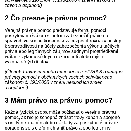
schváleného zákonom č. 193/2008 v znení neskorších
zmien a doplnení)
2
Čo presne je právna pomoc?
Verejná právna pomoc predstavuje formu pomoci
poskytovanú štátom s cieľom zabezpečiť právo na
spravodlivé súdne konanie a zabezpečiť rovnaký prístup
k spravodlivosti na účely zabezpečenia výkonu určitých
práv alebo legitímnych záujmov súdnymi prostriedkami
vrátane výkonu súdnych rozhodnutí alebo iných
vykonateľných titulov.
(Článok 1 mimoriadneho nariadenia č. 51/2008 o verejnej
právnej pomoci v občianskych veciach schváleného
zákonom č. 193/2008 v znení neskorších zmien
a doplnení)
3
Mám právo na právnu pomoc?
Každá fyzická osoba môže požiadať o verejnú právnu
pomoc, ak nie je schopná znášať trovy konania spojené
s určitým konaním alebo náklady za poskytnuté právne
poradenstvo s cieľom chrániť právo alebo legitímny