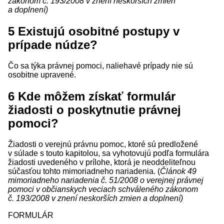
zákonom č. 193/2008 v znení neskorších zmien
a doplnení)
5
Existujú osobitné postupy v
prípade núdze?
Čo sa týka právnej pomoci, naliehavé prípady nie sú
osobitne upravené.
6
Kde môžem získať formulár
žiadosti o poskytnutie právnej
pomoci?
Žiadosti o verejnú právnu pomoc, ktoré sú predložené
v súlade s touto kapitolou, sa vyhotovujú podľa formulára
žiadosti uvedeného v
prílohe
, ktorá je neoddeliteľnou
súčasťou tohto mimoriadneho nariadenia. (
Článok 49
mimoriadneho nariadenia č. 51/2008 o verejnej právnej
pomoci v občianskych veciach schváleného zákonom
č. 193/2008 v znení neskorších zmien a doplnení)
FORMULÁR