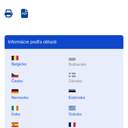
Save
Save
as
as
PDF
PDF
Informácie podľa oblasti
Belgicko
Bulharsko
Česko
Dánsko
Nemecko
Estónsko
Írsko
Grécko