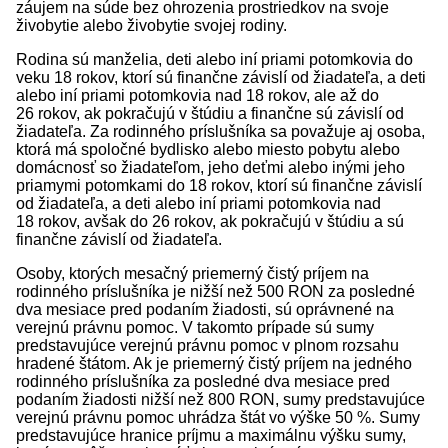
záujem na súde bez ohrozenia prostriedkov na svoje
živobytie alebo živobytie svojej rodiny.
Rodina sú manželia, deti alebo iní priami potomkovia do
veku 18 rokov, ktorí sú finančne závislí od žiadateľa, a deti
alebo iní priami potomkovia nad 18 rokov, ale až do
26 rokov, ak pokračujú v štúdiu a finančne sú závislí od
žiadateľa. Za rodinného príslušníka sa považuje aj osoba,
ktorá má spoločné bydlisko alebo miesto pobytu alebo
domácnosť so žiadateľom, jeho deťmi alebo inými jeho
priamymi potomkami do 18 rokov, ktorí sú finančne závislí
od žiadateľa, a deti alebo iní priami potomkovia nad
18 rokov, avšak do 26 rokov, ak pokračujú v štúdiu a sú
finančne závislí od žiadateľa.
Osoby, ktorých mesačný priemerný čistý príjem na
rodinného príslušníka je nižší než 500 RON za posledné
dva mesiace pred podaním žiadosti, sú oprávnené na
verejnú právnu pomoc. V takomto prípade sú sumy
predstavujúce verejnú právnu pomoc v plnom rozsahu
hradené štátom. Ak je priemerný čistý príjem na jedného
rodinného príslušníka za posledné dva mesiace pred
podaním žiadosti nižší než 800 RON, sumy predstavujúce
verejnú právnu pomoc uhrádza štát vo výške 50 %. Sumy
predstavujúce hranice príjmu a maximálnu výšku sumy,