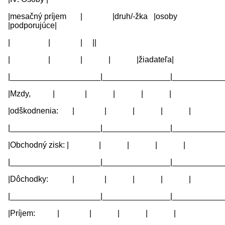
|mesačný príjem | |druh/-žka |osoby
|podporujúce|
| | | ||
| | | | |žiadateľa|
|____________________|_______________|____________
|Mzdy, | | | | |
|odškodnenia: | | | | |
|____________________|_______________|____________
|Obchodný zisk: | | | | |
|____________________|_______________|____________
|Dôchodky: | | | | |
|____________________|_______________|____________
|Príjem: | | | | |