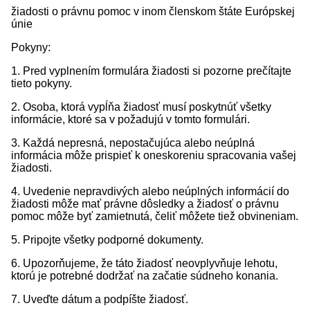
žiadosti o právnu pomoc v inom členskom štáte Európskej
únie
Pokyny:
1. Pred vyplnením formulára žiadosti si pozorne prečítajte
tieto pokyny.
2. Osoba, ktorá vypĺňa žiadosť musí poskytnúť všetky
informácie, ktoré sa v požadujú v tomto formulári.
3. Každá nepresná, nepostačujúca alebo neúplná
informácia môže prispieť k oneskoreniu spracovania vašej
žiadosti.
4. Uvedenie nepravdivých alebo neúplných informácií do
žiadosti môže mať právne dôsledky a žiadosť o právnu
pomoc môže byť zamietnutá, čeliť môžete tiež obvineniam.
5. Pripojte všetky podporné dokumenty.
6. Upozorňujeme, že táto žiadosť neovplyvňuje lehotu,
ktorú je potrebné dodržať na začatie súdneho konania.
7. Uveďte dátum a podpíšte žiadosť.