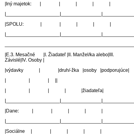
|Iný majetok: | | | | |
|____________________|_______________|____________
|SPOLU: | | | | |
|____________________|_______________|____________
________________________________________________
|E.3. Mesačné |I. Žiadateľ |II. Manžel/ka alebo|III.
Závislé|IV. Osoby |
|výdavky | |druh/-žka |osoby |podporujúce|
| | | ||
| | | | |žiadateľa|
|____________________|_______________|____________
|Dane: | | | | |
|____________________|_______________|____________
|Sociálne | | | | |