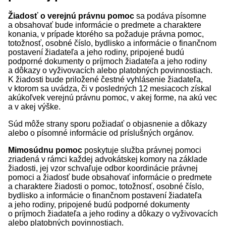
Žiadosť o verejnú právnu pomoc
sa podáva písomne
a obsahovať bude informácie o predmete a charaktere
konania, v prípade ktorého sa požaduje právna pomoc,
totožnosť, osobné číslo, bydlisko a informácie o finančnom
postavení žiadateľa a jeho rodiny, pripojené budú
podporné dokumenty o príjmoch žiadateľa a jeho rodiny
a dôkazy o vyživovacích alebo platobných povinnostiach.
K žiadosti bude priložené čestné vyhlásenie žiadateľa,
v ktorom sa uvádza, či v posledných 12 mesiacoch získal
akúkoľvek verejnú právnu pomoc, v akej forme, na akú vec
a v akej výške.
Súd môže strany sporu požiadať o objasnenie a dôkazy
alebo o písomné informácie od príslušných orgánov.
Mimosúdnu pomoc
poskytuje služba právnej pomoci
zriadená v rámci každej advokátskej komory na základe
žiadosti, jej vzor schvaľuje odbor koordinácie právnej
pomoci a žiadosť bude obsahovať informácie o predmete
a charaktere žiadosti o pomoc, totožnosť, osobné číslo,
bydlisko a informácie o finančnom postavení žiadateľa
a jeho rodiny, pripojené budú podporné dokumenty
o príjmoch žiadateľa a jeho rodiny a dôkazy o vyživovacích
alebo platobných povinnostiach.