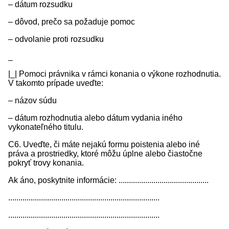
– dátum rozsudku
– dôvod, prečo sa požaduje pomoc
– odvolanie proti rozsudku
_
|_| Pomoci právnika v rámci konania o výkone rozhodnutia.
V takomto prípade uveďte:
– názov súdu
– dátum rozhodnutia alebo dátum vydania iného
vykonateľného titulu.
C6. Uveďte, či máte nejakú formu poistenia alebo iné
práva a prostriedky, ktoré môžu úplne alebo čiastočne
pokryť trovy konania.
Ak áno, poskytnite informácie: ............................................
..........................................................................
..........................................................................