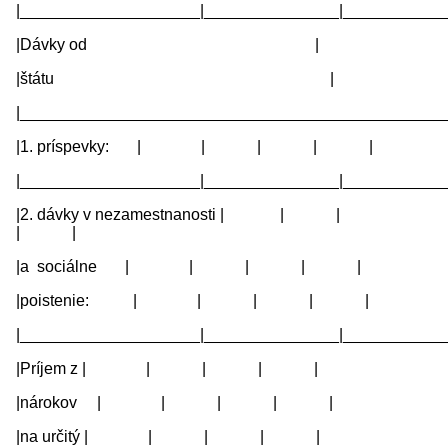
|____________________|_______________|____________
|Dávky od |
|štátu |
|_______________________________________________
|1. príspevky: | | | | |
|____________________|_______________|____________
|2. dávky v nezamestnanosti | | |
| |
|a sociálne | | | | |
|poistenie: | | | | |
|____________________|_______________|____________
|Príjem z | | | | |
|nárokov | | | | |
|na určitý | | | | |