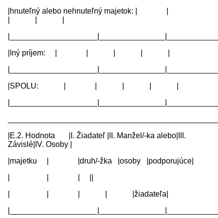
|hnuteľný alebo nehnuteľný majetok: | |
| | |
|____________________|_______________|____________
|Iný príjem: | | | | |
|____________________|_______________|____________
|SPOLU: | | | | |
|____________________|_______________|____________
________________________________________________
|E.2. Hodnota |I. Žiadateľ |II. Manžel/-ka alebo|III.
Závislé|IV. Osoby |
|majetku | |druh/-žka |osoby |podporujúce|
| | | ||
| | | | |žiadateľa|
|____________________|_______________|____________