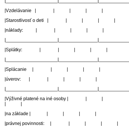
|____________________|_______________|____________
|Vzdelávanie | | | | |
|Starostlivosť o deti | | | | |
|náklady: | | | | |
|____________________|_______________|____________
|Splátky: | | | | |
|____________________|_______________|____________
|Splácanie | | | | |
|úverov: | | | | |
|____________________|_______________|____________
|Výživné platené na iné osoby | | |
| |
|na základe | | | | |
|právnej povinnosti: | | | | |