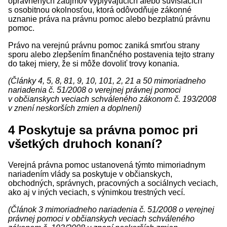
oprávnených záujmov vyplývajúcich alebo súvisiacich
s osobitnou okolnosťou, ktorá odôvodňuje zákonné
uznanie práva na právnu pomoc alebo bezplatnú právnu
pomoc.
Právo na verejnú právnu pomoc zaniká smrťou strany
sporu alebo zlepšením finančného postavenia tejto strany
do takej miery, že si môže dovoliť trovy konania.
(Články 4, 5, 8, 81, 9, 10, 101, 2, 21 a 50 mimoriadneho
nariadenia č. 51/2008 o verejnej právnej pomoci
v občianskych veciach schváleného zákonom č. 193/2008
v znení neskorších zmien a doplnení)
4
Poskytuje sa právna pomoc pri
všetkých druhoch konaní?
Verejná právna pomoc ustanovená týmto mimoriadnym
nariadením vlády sa poskytuje v občianskych,
obchodných, správnych, pracovných a sociálnych veciach,
ako aj v iných veciach, s výnimkou trestných vecí.
(Článok 3 mimoriadneho nariadenia č. 51/2008 o verejnej
právnej pomoci v občianskych veciach schváleného