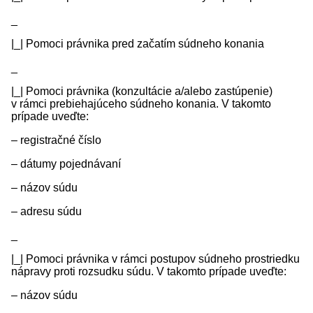
_
|_| Pomoci právnika pred začatím súdneho konania
_
|_| Pomoci právnika (konzultácie a/alebo zastúpenie)
v rámci prebiehajúceho súdneho konania. V takomto
prípade uveďte:
– registračné číslo
– dátumy pojednávaní
– názov súdu
– adresu súdu
_
|_| Pomoci právnika v rámci postupov súdneho prostriedku
nápravy proti rozsudku súdu. V takomto prípade uveďte:
– názov súdu