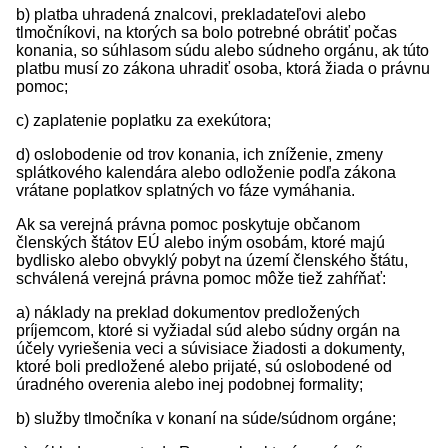
b) platba uhradená znalcovi, prekladateľovi alebo
tlmočníkovi, na ktorých sa bolo potrebné obrátiť počas
konania, so súhlasom súdu alebo súdneho orgánu, ak túto
platbu musí zo zákona uhradiť osoba, ktorá žiada o právnu
pomoc;
c) zaplatenie poplatku za exekútora;
d) oslobodenie od trov konania, ich zníženie, zmeny
splátkového kalendára alebo odloženie podľa zákona
vrátane poplatkov splatných vo fáze vymáhania.
Ak sa verejná právna pomoc poskytuje občanom
členských štátov EÚ alebo iným osobám, ktoré majú
bydlisko alebo obvyklý pobyt na území členského štátu,
schválená verejná právna pomoc môže tiež zahŕňať:
a) náklady na preklad dokumentov predložených
príjemcom, ktoré si vyžiadal súd alebo súdny orgán na
účely vyriešenia veci a súvisiace žiadosti a dokumenty,
ktoré boli predložené alebo prijaté, sú oslobodené od
úradného overenia alebo inej podobnej formality;
b) služby tlmočníka v konaní na súde/súdnom orgáne;