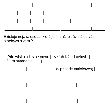
|_____________|_____________|______________|______
| | | | _ | _ |
| | | | |_| | |_| |
|_____________|_____________|______________|______
Existuje nejaká osoba, ktorá je finančne závislá od vás
a nebýva s vami?
________________________________________________
| Priezvisko a krstné meno | Vzťah k žiadateľovi |
Dátum narodenia |
| | | (v prípade maloletých) |
|________________________|_______________________
| | | |
|________________________|_______________________
| | | |