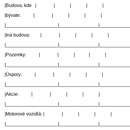
|Budova, kde | | | | |
|bývate: | | | | |
|____________________|_______________|____________
|Iná budova: | | | | |
|____________________|_______________|____________
|Pozemky: | | | | |
|____________________|_______________|____________
|Úspory: | | | | |
|____________________|_______________|____________
|Akcie: | | | | |
|____________________|_______________|____________
|Motorové vozidlá: | | | | |
|____________________|_______________|____________