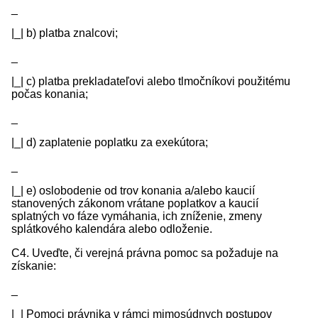
_
|_| b) platba znalcovi;
_
|_| c) platba prekladateľovi alebo tlmočníkovi použitému
počas konania;
_
|_| d) zaplatenie poplatku za exekútora;
_
|_| e) oslobodenie od trov konania a/alebo kaucií
stanovených zákonom vrátane poplatkov a kaucií
splatných vo fáze vymáhania, ich zníženie, zmeny
splátkového kalendára alebo odloženie.
C4. Uveďte, či verejná právna pomoc sa požaduje na
získanie:
_
|_| Pomoci právnika v rámci mimosúdnych postupov