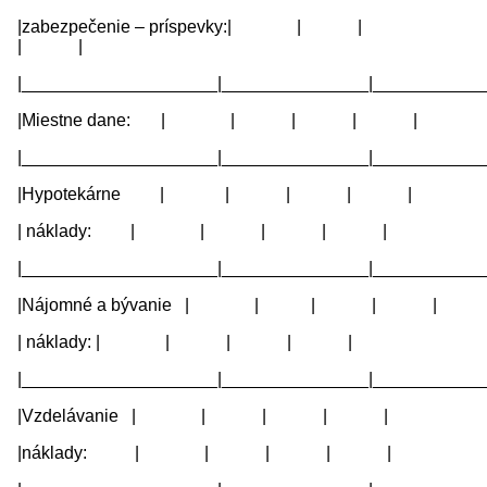
|zabezpečenie – príspevky:| | |
| |
|____________________|_______________|____________
|Miestne dane: | | | | |
|____________________|_______________|____________
|Hypotekárne | | | | |
| náklady: | | | | |
|____________________|_______________|____________
|Nájomné a bývanie | | | | |
| náklady: | | | | |
|____________________|_______________|____________
|Vzdelávanie | | | | |
|náklady: | | | | |