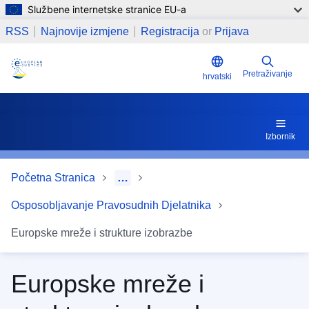
Službene internetske stranice EU-a
Skoči na glavni sadržaj
Pravosudne mreže na razini EU-a koje surađuju s EJTN-
RSS
Najnovije izmjene
Registracija
or
Prijava
Pretraživanje
hrvatski
Izbornik
Početna Stranica
…
Osposobljavanje Pravosudnih Djelatnika
Europske mreže i strukture izobrazbe
Europske mreže i