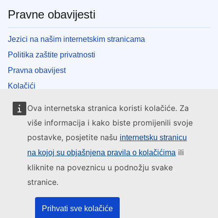
Pravne obavijesti
Jezici na našim internetskim stranicama
Politika zaštite privatnosti
Pravna obavijest
Kolačići
Ova internetska stranica koristi kolačiće. Za
Institucije i tijela EU-a
više informacija i kako biste promijenili svoje
Pretraživanje institucija i tijela EU-a
postavke, posjetite našu
internetsku stranicu
ili
na kojoj su objašnjena pravila o kolačićima
kliknite na poveznicu u podnožju svake
stranice.
Prihvati sve kolačiće