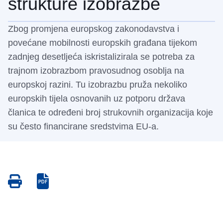
strukture izobrazbe
Zbog promjena europskog zakonodavstva i
povećane mobilnosti europskih građana tijekom
zadnjeg desetljeća iskristalizirala se potreba za
trajnom izobrazbom pravosudnog osoblja na
europskoj razini. Tu izobrazbu pruža nekoliko
europskih tijela osnovanih uz potporu država
članica te određeni broj strukovnih organizacija koje
su često financirane sredstvima EU-a.
Save
Save
as
as
PDF
PDF