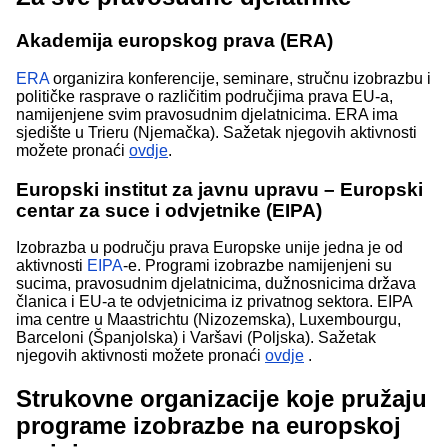
Akademija europskog prava (ERA)
ERA
organizira konferencije, seminare, stručnu izobrazbu i
političke rasprave o različitim područjima prava EU-a,
namijenjene svim pravosudnim djelatnicima. ERA ima
sjedište u Trieru (Njemačka). Sažetak njegovih aktivnosti
možete pronaći
ovdje
.
Europski institut za javnu upravu – Europski
centar za suce i odvjetnike (EIPA)
Izobrazba u području prava Europske unije jedna je od
aktivnosti
EIPA
-e. Programi izobrazbe namijenjeni su
sucima, pravosudnim djelatnicima, dužnosnicima država
članica i EU-a te odvjetnicima iz privatnog sektora. EIPA
ima centre u Maastrichtu (Nizozemska), Luxembourgu,
Barceloni (Španjolska) i Varšavi (Poljska). Sažetak
njegovih aktivnosti možete pronaći
ovdje
.
Strukovne organizacije koje pružaju
programe izobrazbe na europskoj