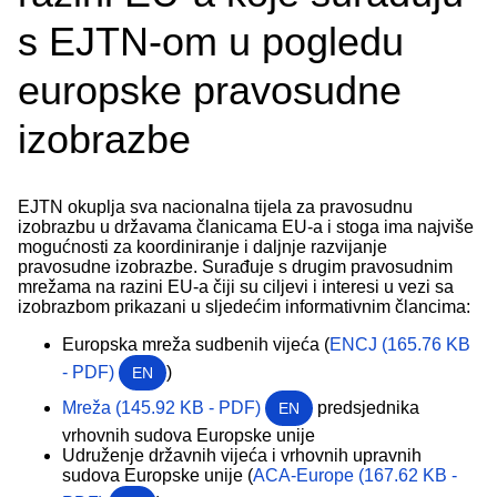
s EJTN-om u pogledu
europske pravosudne
izobrazbe
EJTN okuplja sva nacionalna tijela za pravosudnu
izobrazbu u državama članicama EU-a i stoga ima najviše
mogućnosti za koordiniranje i daljnje razvijanje
pravosudne izobrazbe. Surađuje s drugim pravosudnim
mrežama na razini EU-a čiji su ciljevi i interesi u vezi sa
izobrazbom prikazani u sljedećim informativnim člancima:
Europska mreža sudbenih vijeća (
ENCJ (165.76 KB
- PDF)
)
EN
Mreža (145.92 KB - PDF)
predsjednika
EN
vrhovnih sudova Europske unije
Udruženje državnih vijeća i vrhovnih upravnih
sudova Europske unije (
ACA-Europe (167.62 KB -