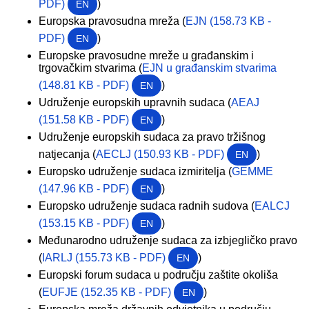
PDF)
)
EN
Europska pravosudna mreža (
EJN (158.73 KB -
PDF)
)
EN
Europske pravosudne mreže u građanskim i
trgovačkim stvarima (
EJN u građanskim stvarima
(148.81 KB - PDF)
)
EN
Udruženje europskih upravnih sudaca (
AEAJ
(151.58 KB - PDF)
)
EN
Udruženje europskih sudaca za pravo tržišnog
natjecanja (
AECLJ (150.93 KB - PDF)
)
EN
Europsko udruženje sudaca izmiritelja (
GEMME
(147.96 KB - PDF)
)
EN
Europsko udruženje sudaca radnih sudova (
EALCJ
(153.15 KB - PDF)
)
EN
Međunarodno udruženje sudaca za izbjegličko pravo
(
IARLJ (155.73 KB - PDF)
)
EN
Europski forum sudaca u području zaštite okoliša
(
EUFJE (152.35 KB - PDF)
)
EN