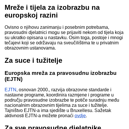
Mreže i tijela za izobrazbu na
europskoj razini
Ovisno o njihovu zanimanju i posebnim potrebama,
pravosudni djelatnici mogu se prijaviti nekom od tijela koja
su ukratko opisana u nastavku. Osim toga, postoje i mnogi
tečajevi koji se održavaju na sveučilištima te u privatnim
obrazovnim ustanovama.
Za suce i tužitelje
Europska mreža za pravosudnu izobrazbu
(EJTN)
EJTN
, osnovan 2000., razvija obrazovne standarde i
nastavne programe, koordinira razmjene i programe u
području pravosudne izobrazbe te potiče suradnju među
nacionalnim obrazovnim tijelima za suce i tužitelje.
Tajništvo EJTN-a ima sjedište u Bruxellesu. Sažetak
aktivnosti EJTN-a možete pronaći
ovdje
.
Za sve pravosudne djelatnike