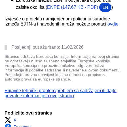
Europska mreža državnih odvjetnika u području
zaštite okoliša (
ENPE (147.67 KB - PDF)
)
EN
Izvješće o projektu namijenjenom poticanju suradnje
između EJTN-a i navedenih mreža možete pronaći
ovdje
.
Posljednji put ažurirano:
11/02/2026
Stranicu održava Europska komisija. Informacije na ovoj stranici
ne odražavaju nužno službeno stajalište Europske komisije.
Europska komisija ne preuzima nikakvu odgovornost za
informacije ili podatke sadržane ili navedene u ovom dokumentu.
Pogledajte pravnu obavijest koja se odnosi na propise za
autorska prava za europske stranice.
Prijavite tehnički problem/problem sa sadržajem ili dajte
povratne informacije o ovoj stranici
Podijelite ovu stranicu
X
Facebook