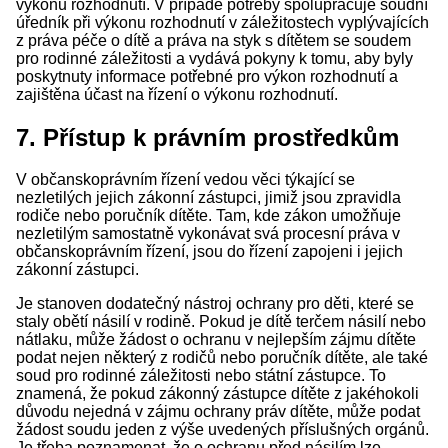
výkonu rozhodnutí. V případě potřeby spolupracuje soudní
úředník při výkonu rozhodnutí v záležitostech vyplývajících
z práva péče o dítě a práva na styk s dítětem se soudem
pro rodinné záležitosti a vydává pokyny k tomu, aby byly
poskytnuty informace potřebné pro výkon rozhodnutí a
zajištěna účast na řízení o výkonu rozhodnutí.
7. Přístup k právním prostředkům
V občanskoprávním řízení vedou věci týkající se
nezletilých jejich zákonní zástupci, jimiž jsou zpravidla
rodiče nebo poručník dítěte. Tam, kde zákon umožňuje
nezletilým samostatně vykonávat svá procesní práva v
občanskoprávním řízení, jsou do řízení zapojeni i jejich
zákonní zástupci.
Je stanoven dodatečný nástroj ochrany pro děti, které se
staly obětí násilí v rodině. Pokud je dítě terčem násilí nebo
nátlaku, může žádost o ochranu v nejlepším zájmu dítěte
podat nejen některý z rodičů nebo poručník dítěte, ale také
soud pro rodinné záležitosti nebo státní zástupce. To
znamená, že pokud zákonný zástupce dítěte z jakéhokoli
důvodu nejedná v zájmu ochrany práv dítěte, může podat
žádost soudu jeden z výše uvedených příslušných orgánů.
Je třeba poznamenat, že o ochranu před násilím lze