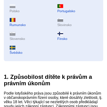
Polsko
Portugalsko
Rumunsko
Slovinsko
Slovensko
Finsko
Švédsko
1. Způsobilost dítěte k právům a
právním úkonům
Podle lotyšského práva jsou způsobilé k právním úkonům
v občanskoprávním řízení osoby, které dosáhly zletilosti, tj.
věku 18 let. Věci týkající se nezletilých osob předkládají
soudu jejich zákonní zástupci. Zákonnými zástupci jsou