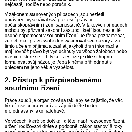
nejčastěji rodiče nebo poručník.
V zákonem stanovených případech jsou nezletilí
oprávněni vykonávat svá procesní práva v
občanskoprávním řízení samostatně. V takových případech
mohou být přizváni zákonní zástupci, kteří jsou nezletilé
osobě nápomocni v soudním řízení. Je třeba poznamenat,
že děti mají právo svobodně vyjadřovat své názory a za
tímto účelem přijímat a zasílat jakýkoli druh informací a
mají rovněž právo být vyslechnuty ve všech žalobách nebo
řízeních, které se jich týkají. Jestliže je dítě schopno
formulovat svůj názor, je třeba k němu přihlédnout s
ohledem na jeho věk a vyspělost.
2. Přístup k přizpůsobenému
soudnímu řízení
Práce soudů je organizována tak, aby se zajistilo, že věci
týkající se ochrany práv a zájmů dítěte budou
projednávány jako naléhavé.
Ve věcech, které se dotýkají dítěte, např. rozvodové řízení,
určení rodičovství dítěte a podobně, zákon stanoví široký
manévrovací prostor pro zpřístupnění důkazů. Za účelem