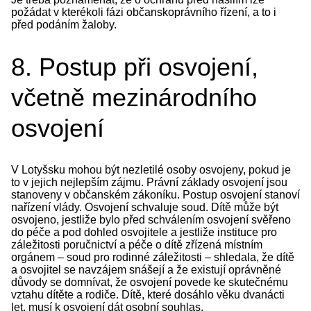
požádat v kterékoli fázi občanskoprávního řízení, a to i
před podáním žaloby.
8. Postup při osvojení,
včetně mezinárodního
osvojení
V Lotyšsku mohou být nezletilé osoby osvojeny, pokud je
to v jejich nejlepším zájmu. Právní základy osvojení jsou
stanoveny v občanském zákoníku. Postup osvojení stanoví
nařízení vlády. Osvojení schvaluje soud. Dítě může být
osvojeno, jestliže bylo před schválením osvojení svěřeno
do péče a pod dohled osvojitele a jestliže instituce pro
záležitosti poručnictví a péče o dítě zřízená místním
orgánem – soud pro rodinné záležitosti – shledala, že dítě
a osvojitel se navzájem snášejí a že existují oprávněné
důvody se domnívat, že osvojení povede ke skutečnému
vztahu dítěte a rodiče. Dítě, které dosáhlo věku dvanácti
let, musí k osvojení dát osobní souhlas.