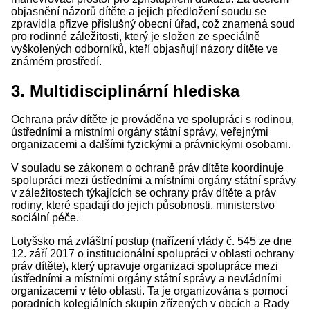
objasnění názorů dítěte a jejich předložení soudu se
zpravidla přizve příslušný obecní úřad, což znamená soud
pro rodinné záležitosti, který je složen ze speciálně
vyškolených odborníků, kteří objasňují názory dítěte ve
známém prostředí.
3. Multidisciplinární hlediska
Ochrana práv dítěte je prováděna ve spolupráci s rodinou,
ústředními a místními orgány státní správy, veřejnými
organizacemi a dalšími fyzickými a právnickými osobami.
V souladu se zákonem o ochraně práv dítěte koordinuje
spolupráci mezi ústředními a místními orgány státní správy
v záležitostech týkajících se ochrany práv dítěte a práv
rodiny, které spadají do jejich působnosti, ministerstvo
sociální péče.
Lotyšsko má zvláštní postup (nařízení vlády č. 545 ze dne
12. září 2017 o institucionální spolupráci v oblasti ochrany
práv dítěte), který upravuje organizaci spolupráce mezi
ústředními a místními orgány státní správy a nevládními
organizacemi v této oblasti. Ta je organizována s pomocí
poradních kolegiálních skupin zřízených v obcích a Rady