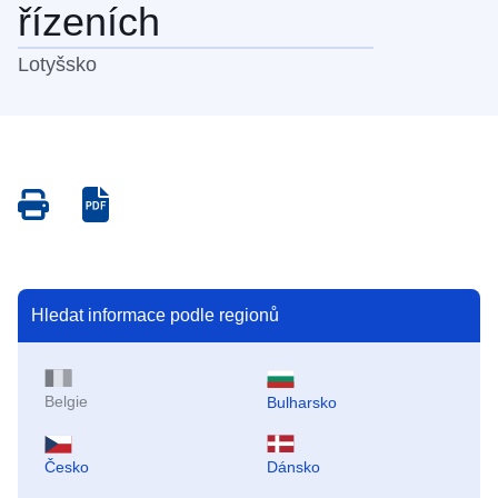
řízeních
Lotyšsko
Save
Save
as
as
PDF
PDF
Hledat informace podle regionů
Belgie
Bulharsko
Česko
Dánsko