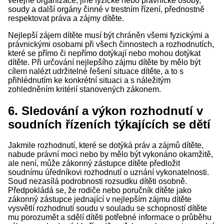
veřejné organizace, jiné fyzické nebo právnické osoby,
soudy a další orgány činné v trestním řízení, přednostně
respektovat práva a zájmy dítěte.
Nejlepší zájem dítěte musí být chráněn všemi fyzickými a
právnickými osobami při všech činnostech a rozhodnutích,
které se přímo či nepřímo dotýkají nebo mohou dotýkat
dítěte. Při určování nejlepšího zájmu dítěte by mělo být
cílem nalézt udržitelné řešení situace dítěte, a to s
přihlédnutím ke konkrétní situaci a s náležitým
zohledněním kritérií stanovených zákonem.
6. Sledování a výkon rozhodnutí v
soudních řízeních týkajících se dětí
Jakmile rozhodnutí, které se dotýká práv a zájmů dítěte,
nabude právní moci nebo by mělo být vykonáno okamžitě,
ale není, může zákonný zástupce dítěte předložit
soudnímu úředníkovi rozhodnutí o uznání vykonatelnosti.
Soud nezasílá podrobnosti rozsudku dítěti osobně.
Předpokládá se, že rodiče nebo poručník dítěte jako
zákonný zástupce jednající v nejlepším zájmu dítěte
vysvětlí rozhodnutí soudu v souladu se schopností dítěte
mu porozumět a sdělí dítěti potřebné informace o průběhu