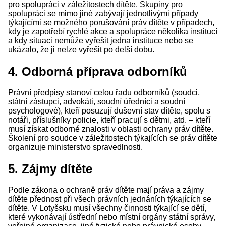
pro spolupráci v záležitostech dítěte. Skupiny pro
spolupráci se mimo jiné zabývají jednotlivými případy
týkajícími se možného porušování práv dítěte v případech,
kdy je zapotřebí rychlé akce a spolupráce několika institucí
a kdy situaci nemůže vyřešit jedna instituce nebo se
ukázalo, že ji nelze vyřešit po delší dobu.
4. Odborná příprava odborníků
Právní předpisy stanoví celou řadu odborníků (soudci,
státní zástupci, advokáti, soudní úředníci a soudní
psychologové), kteří posuzují duševní stav dítěte, spolu s
notáři, příslušníky policie, kteří pracují s dětmi, atd. – kteří
musí získat odborné znalosti v oblasti ochrany práv dítěte.
Školení pro soudce v záležitostech týkajících se práv dítěte
organizuje ministerstvo spravedlnosti.
5. Zájmy dítěte
Podle zákona o ochraně práv dítěte mají práva a zájmy
dítěte přednost při všech právních jednáních týkajících se
dítěte. V Lotyšsku musí všechny činnosti týkající se dětí,
které vykonávají ústřední nebo místní orgány státní správy,