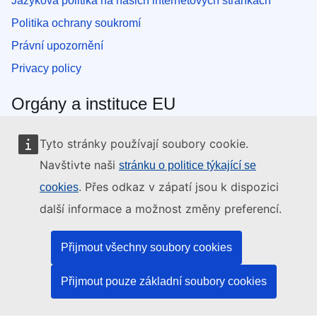
Jazyková politika na našich internetových stránkách
Politika ochrany soukromí
Právní upozornění
Privacy policy
Orgány a instituce EU
Vyhledávání orgánů a institucí EU
Tyto stránky používají soubory cookie.
Navštivte naši
stránku o politice týkající se
. Přes odkaz v zápatí jsou k dispozici
cookies
další informace a možnost změny preferencí.
Přijmout všechny soubory cookies
Přijmout pouze základní soubory cookies