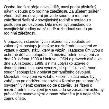
Osoba, která si přeje osvojit dítě, musí podat příslušný
návrh k soudu pro rodinné záležitosti. Za účelem zjištění
vhodnosti pro osvojení provede soud pro rodinné
záležitosti šetření v osvojitelské rodině v souladu s
postupem pro osvojení. Dítě může být umístěno do
osvojitelské rodiny na základě rozhodnutí soudu pro
rodinné záležitosti.
V případech stanovených zákonem a v souladu se
zákonnými postupy je možné mezinárodní osvojení ve
vztahu k cizímu státu, který je vázán Haagskou úmluvou o
ochraně dětí a spolupráci při mezinárodním osvojení ze
dne 29. května 1993 a Úmluvou OSN o právech dítěte ze
dne 20. listopadu 1989, s nímž Lotyšsko uzavřelo
dvoustrannou smlouvu vymezující specifika vzájemné
soudní spolupráce v oblasti zahraničního osvojení.
Mezistátní osvojení ve vztahu k cizímu státu může být
zahájeno po obdržení stanoviska Komise pro zahraniční
osvojení, v němž komise dojde k závěru, že řízení o
mezinárodním osvojení je v souladu se zásadami ochrany
práv dítěte stanovenými v tomto zákoně a je v nejlepším
zájmu dítěte.