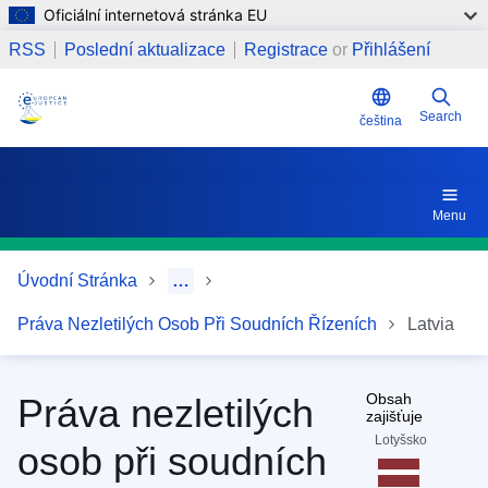
Oficiální internetová stránka EU
Přejít k hlavnímu obsahu
8. Postup při osvojení, včetně mezinárodního osvojení
RSS
Poslední aktualizace
Registrace
or
Přihlášení
Search
čeština
Menu
Úvodní Stránka
…
Práva Nezletilých Osob Při Soudních Řízeních
Latvia
Obsah
Práva nezletilých
zajišťuje
Lotyšsko
osob při soudních