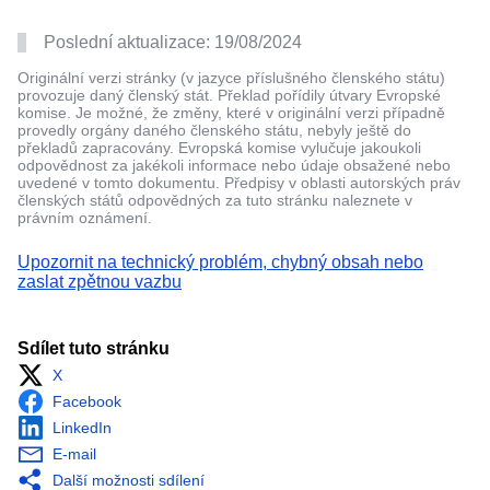
Poslední aktualizace:
19/08/2024
Originální verzi stránky (v jazyce příslušného členského státu)
provozuje daný členský stát. Překlad pořídily útvary Evropské
komise. Je možné, že změny, které v originální verzi případně
provedly orgány daného členského státu, nebyly ještě do
překladů zapracovány. Evropská komise vylučuje jakoukoli
odpovědnost za jakékoli informace nebo údaje obsažené nebo
uvedené v tomto dokumentu. Předpisy v oblasti autorských práv
členských států odpovědných za tuto stránku naleznete v
právním oznámení.
Upozornit na technický problém, chybný obsah nebo
zaslat zpětnou vazbu
Sdílet tuto stránku
X
Facebook
LinkedIn
E-mail
Další možnosti sdílení