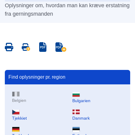
Oplysninger om, hvordan man kan kræve erstatning
fra gerningsmanden
Save
Save
Save
Save
as
all
as
all
PDF
pages
PDF
pages
as
as
PDF
PDF
Find oplysninger pr. region
Belgien
Bulgarien
Tjekkiet
Danmark