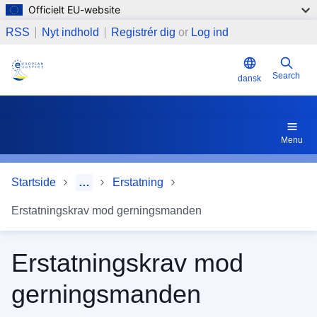
Officielt EU-website
Gå til hovedindhold
RSS
Nyt indhold
Registrér dig
or
Log ind
Search
dansk
Menu
Startside
…
Erstatning
Erstatningskrav mod gerningsmanden
Erstatningskrav mod
gerningsmanden