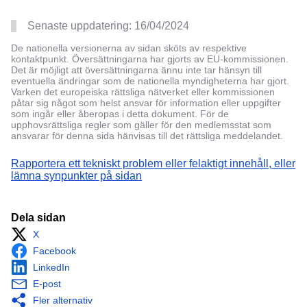
Senaste uppdatering:
16/04/2024
De nationella versionerna av sidan sköts av respektive
kontaktpunkt. Översättningarna har gjorts av EU-kommissionen.
Det är möjligt att översättningarna ännu inte tar hänsyn till
eventuella ändringar som de nationella myndigheterna har gjort.
Varken det europeiska rättsliga nätverket eller kommissionen
påtar sig något som helst ansvar för information eller uppgifter
som ingår eller åberopas i detta dokument. För de
upphovsrättsliga regler som gäller för den medlemsstat som
ansvarar för denna sida hänvisas till det rättsliga meddelandet.
Rapportera ett tekniskt problem eller felaktigt innehåll, eller
lämna synpunkter på sidan
Dela sidan
X
Facebook
LinkedIn
E-post
Fler alternativ