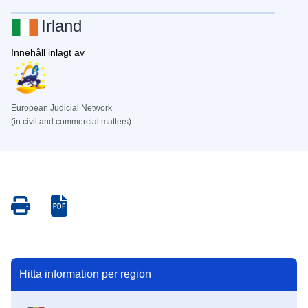
Irland
Innehåll inlagt av
European Judicial Network
(in civil and commercial matters)
Save
Save
as
as
PDF
PDF
Hitta information per region