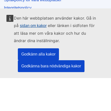
Integritetspolicy
Rättsligt meddelande
Den här webbplatsen använder kakor. Gå in
Kakor (cookies)
på
eller länken i sidfoten för
sidan om kakor
att läsa mer om våra kakor och hur du
EU:s institutioner och organ
ändrar dina inställningar.
Hitta alla EU-institutioner och EU-organ
Godkänn alla kakor
Godkänna bara nödvändiga kakor