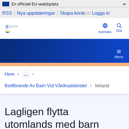
En officiell EU-webbplats
Hoppa till huvudinnehåll
4 Gäller samma bestämmelser för tillfälligt bortförande (
RSS
Nya uppdateringar
Skapa konto
or
Logga in
Sök
svenska
Meny
Hem
…
Bortförande Av Barn Vid Vårdnadstvister
Ireland
Lagligen flytta
utomlands med barn