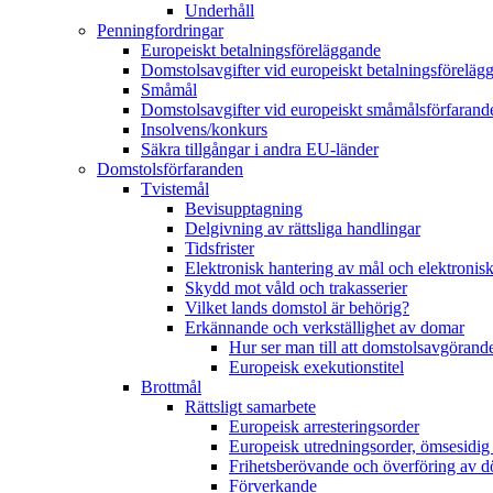
Underhåll
Penningfordringar
Europeiskt betalningsföreläggande
Domstolsavgifter vid europeiskt betalningsföreläg
Småmål
Domstolsavgifter vid europeiskt småmålsförfarand
Insolvens/konkurs
Säkra tillgångar i andra EU-länder
Domstolsförfaranden
Tvistemål
Bevisupptagning
Delgivning av rättsliga handlingar
Tidsfrister
Elektronisk hantering av mål och elektroni
Skydd mot våld och trakasserier
Vilket lands domstol är behörig?
Erkännande och verkställighet av domar
Hur ser man till att domstolsavgörande
Europeisk exekutionstitel
Brottmål
Rättsligt samarbete
Europeisk arresteringsorder
Europeisk utredningsorder, ömsesidig
Frihetsberövande och överföring av 
Förverkande