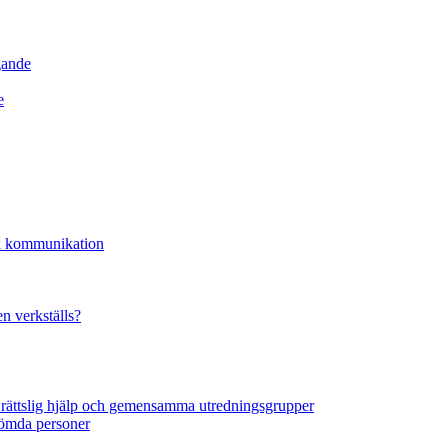
gande
e
sk kommunikation
n verkställs?
 rättslig hjälp och gemensamma utredningsgrupper
dömda personer