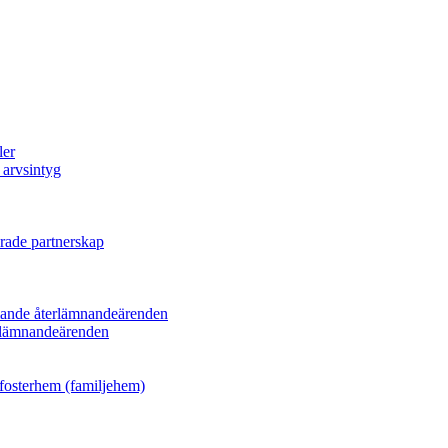
ler
 arvsintyg
erade partnerskap
ande återlämnandeärenden
rlämnandeärenden
 fosterhem (familjehem)