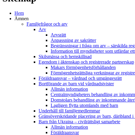
Hem
Ämnen
Familjefrågor och arv
Arv
Arvsrätt
Anpassning av sakrätter
Begränsningar i fråga om arv – särskilda reg
Information till myndigheter som utfärdar ett
Skilsmässa och hemskillnad
Egendom i äktenskap och registrerade partnerskap
Makars förmögenhetsförhållanden
Förmögenhetsrättsliga verkningar av registr
Föräldraansvar – vårdnad och umgängesrätt
Bortförande av barn vid vårdnadstvister
Allmän information
Centralmyndigheters behandling av inkomm
Domstolars behandling av inkommande åte
Lagligen flytta utomlands med barn
Underhåll till familjemedlemmar
Gränsöverskridande placering av barn, däribland i
Barn från Ukraina – civilrättsligt samarbete
Allmän information
Föräldraansvar