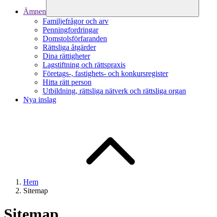
Ämnen
Familjefrågor och arv
Penningfordringar
Domstolsförfaranden
Rättsliga åtgärder
Dina rättigheter
Lagstiftning och rättspraxis
Företags-, fastighets- och konkursregister
Hitta rätt person
Utbildning, rättsliga nätverk och rättsliga organ
Nya inslag
Hem
Sitemap
Sitemap