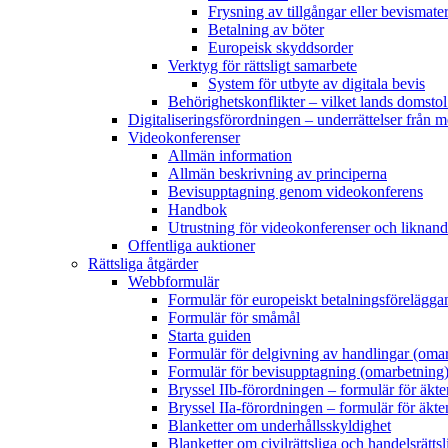
Frysning av tillgångar eller bevismater
Betalning av böter
Europeisk skyddsorder
Verktyg för rättsligt samarbete
System för utbyte av digitala bevis
Behörighetskonflikter – vilket lands domstol
Digitaliseringsförordningen – underrättelser från 
Videokonferenser
Allmän information
Allmän beskrivning av principerna
Bevisupptagning genom videokonferens
Handbok
Utrustning för videokonferenser och liknan
Offentliga auktioner
Rättsliga åtgärder
Webbformulär
Formulär för europeiskt betalningsförelägga
Formulär för småmål
Starta guiden
Formulär för delgivning av handlingar (oma
Formulär för bevisupptagning (omarbetning
Bryssel IIb-förordningen – formulär för äk
Bryssel IIa-förordningen – formulär för äk
Blanketter om underhållsskyldighet
Blanketter om civilrättsliga och handelsrätts