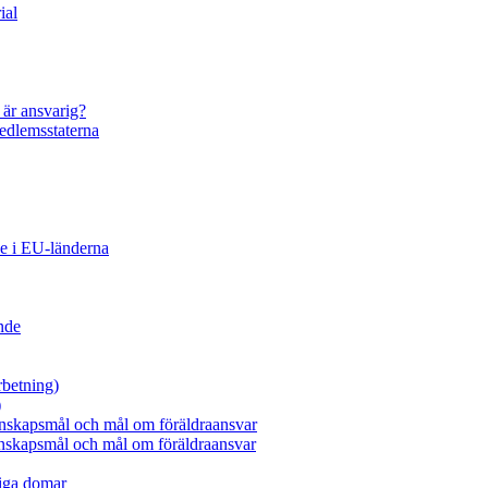
ial
 är ansvarig?
medlemsstaterna
de i EU-länderna
nde
rbetning)
)
tenskapsmål och mål om föräldraansvar
tenskapsmål och mål om föräldraansvar
liga domar