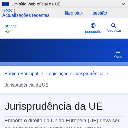
Um sítio Web oficial da UE
Passar para o conteúdo principal
RSS
Registar-se
or
Iniciar sessão
Actualizações recentes
Pesquisar
português
Menu
Página Principal
Legislação e Jurisprudência
Jurisprudência da UE
Jurisprudência da UE
Embora o direito da União Europeia (UE) deva ser