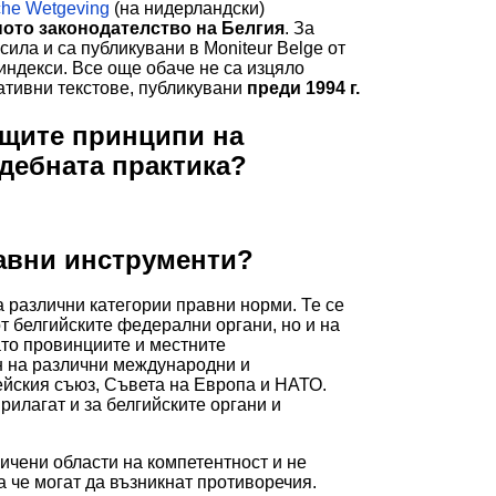
che Wetgeving
(на нидерландски)
ото законодателство на Белгия
. За
сила и са публикувани в Moniteur Belge от
 индекси. Все още обаче не са изцяло
тивни текстове, публикувани
преди 1994 г.
общите принципи на
дебната практика?
равни инструменти?
а различни категории правни норми. Те се
т белгийските федерални органи, но и на
ато провинциите и местните
ен на различни международни и
йския съюз, Съвета на Европа и НАТО.
рилагат и за белгийските органи и
ичени области на компетентност и не
а че могат да възникнат противоречия.