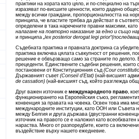
практики на хората като цяло, и по-специално на тъ
изразяват по-висшите ценности, които дадено общес
между всички граждани, пропорционалността на норм
принципа, че властите трябва да действат в съответс
определени в така наречените правни максими, кат
налагане на повторно наказание за едно и също н
и принципа
„lex posterior derogat legi prior“(послед
Съдебната практика и правната доктрина са убедите
практика включва цялата съвкупност от решения, п
решение е обвързващо само за страните по делото. 
прецеденти. Единствените съдебни решения, които с
постановени от Конституционния съд
(Cour constituti
Държавният съвет
(Conseil d'Etat)
(най-висшият адми
de cassation)
(най-висшият съд, който разглежда общ
Друг важен източник е
международното право
, ко
функционирането на Европейския съюз, регламентит
конвенция за правата на човека. Освен това има мн
международните институции, като ООН или Съвета н
между Белгия и друга държава (двустранни конвенци
източник на правото се е наложил като всеобхватен
нараства. Много от разпоредбите, които са включени
въздействие върху нашето ежедневие.