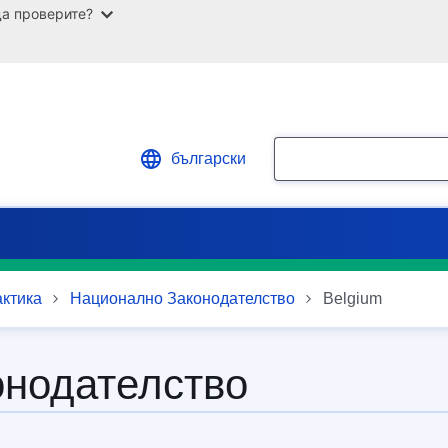
а проверите?
Търсене
български
ктика
Национално Законодателство
Belgium
онодателство