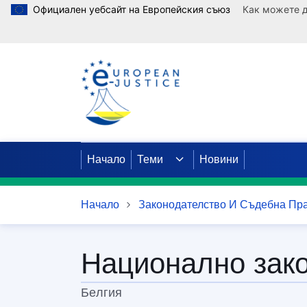
Официален уебсайт на Европейския съюз
Как можете д
Премини към основното съдържание
Начало
Теми
Новини
Начало
Законодателство И Съдебна Пра
Национално зак
Бeлгия