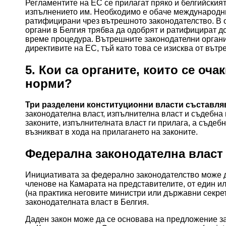
Регламентите на ЕС се прилагат пряко и белгийският
изпълнението им. Необходимо е обаче международни
ратифицирани чрез вътрешното законодателство. В 
органи в Белгия трябва да одобрят и ратифицират д
време процедура. Вътрешните законодателни органи
директивите на ЕС, тъй като това се изисква от вът
5. Кои са органите, които се оч
норми?
Три
разделени конституционни власти съставля
законодателна власт, изпълнителна власт и съдебна 
законите, изпълнителната власт ги прилага, а съдеб
възникват в хода на прилагането на законите.
Федерална законодателна власт
Инициативата за федерално законодателство може д
членове на Камарата на представителите, от един ил
(на практика неговите министри или държавни секрет
законодателната власт в Белгия.
Даден закон може да се основава на предложение з