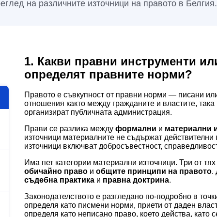
глед на различните източници на правото в Белгия.
1. Какви правни инструменти ил
определят правните норми?
Правото е съвкупност от правни норми — писани ил
отношения както между гражданите и властите, така
организират публичната администрация.
Прави се разлика между
формални
и
материални 
източници материалните не съдържат действителни
източници включват добросъвестност, справедливос
Има пет категории материални източници. Три от тя
обичайно право
и
общите принципи на правото
.
съдебна практика
и
правна доктрина
.
Законодателството е разгледано по-подробно в точки
определя като писмени норми, приети от даден влас
определя като неписано право, което действа, като 