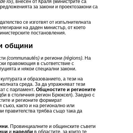
 de loi)
, внесен от Краля (министрите са
редложенията за закони и проектозакони са
ателство се изготвят от изпълнителната
елегирани на даден министър, от което
министерските постановления.
 и общини
сти
(communautés)
и региони
(régions)
. На
ски правомощия в съответствие с
туцията и някои специални закони.
ултурата и образованието, а тези на
околната среда. За да упражняват тези
ат с парламент
.
Общностите и регионите
би в столичния регион Брюксел). Заедно с
стите и регионите формират
 съюз, както и на регионално или
зи правителства трябва също така да
ини
. Провинциалните и общинските съвети
ици
и
наредби
в областите, за които те