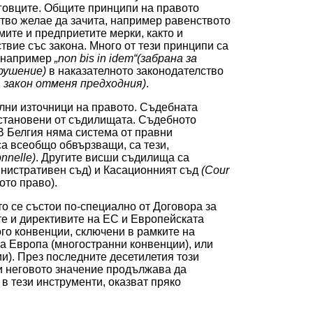
рговците. Общите принципи на правото
тво желае да зачита, например равенството
ите и предприетите мерки, както и
твие със закона. Много от тези принципи са
о например
„non bis in idem“(забрана за
арушение)
в наказателното законодателство
ващ закон отменя предходния)
.
лни източници на правото. Съдебната
остановени от съдилищата. Съдебното
В Белгия няма система от правни
а всеобщо обвързващи, са тези,
onnelle)
. Другите висши съдилища са
нистративен съд) и Касационният съд
(Cour
ото право).
ето се състои по-специално от Договора за
е и директивите на ЕС и Европейската
ого конвенции, сключени в рамките на
а Европа (многостранни конвенции), или
и). През последните десетилетия този
 и неговото значение продължава да
 в тези инструменти, оказват пряко