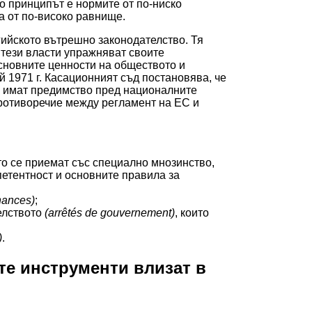
о принципът е нормите от по-ниско
а от по-високо равнище.
гийското вътрешно законодателство. Тя
 тези власти упражняват своите
сновните ценности на обществото и
 1971 г. Касационният съд постановява, че
 имат предимство пред националните
противоречие между регламент на ЕС и
то се приемат със специално мнозинство,
етентност и основните правила за
nances)
;
елството
(arrêtés de gouvernement)
, които
)
.
те инструменти влизат в