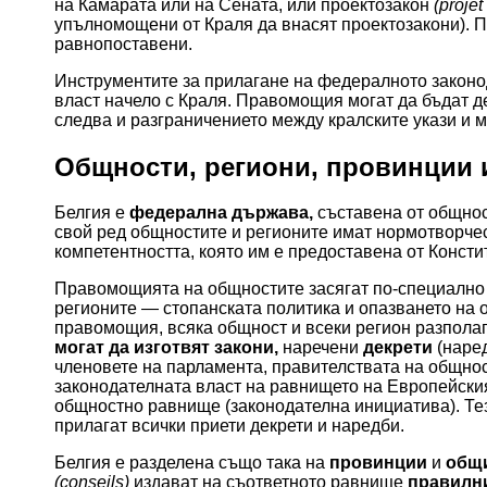
на Камарата или на Сената, или проектозакон
(projet
упълномощени от Краля да внасят проектозакони). П
равнопоставени.
Инструментите за прилагане на федералното законод
власт начело с Краля. Правомощия могат да бъдат д
следва и разграничението между кралските укази и 
Общности, региони, провинции
Белгия е
федерална държава,
съставена от общно
свой ред общностите и регионите имат нормотворче
компетентността, която им е предоставена от Консти
Правомощията на общностите засягат по-специално к
регионите — стопанската политика и опазването на 
правомощия, всяка общност и всеки регион разполаг
могат да изготвят закони,
наречени
декрети
(наред
членовете на парламента, правителствата на общно
законодателната власт на равнището на Европейския
общностно равнище (законодателна инициатива). Те
прилагат всички приети декрети и наредби.
Белгия е разделена също така на
провинции
и
общ
(conseils)
издават на съответното равнище
правилн