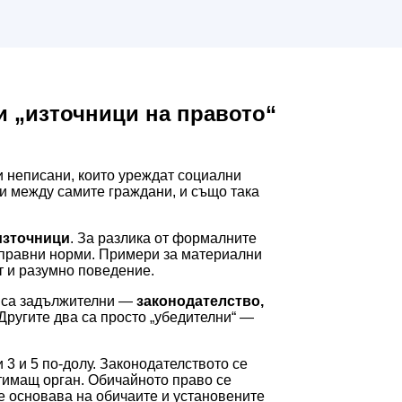
и „източници на правото“
и неписани, които уреждат социални
 и между самите граждани, и също така
източници
. За разлика от формалните
 правни норми. Примери за материални
т и разумно поведение.
х са задължителни —
законодателство,
 Другите два са просто „убедителни“ —
 3 и 5 по-долу. Законодателството се
тимащ орган. Обичайното право се
се основава на обичаите и установените