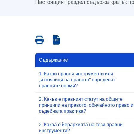
Настоящият раздел съдържа кратък пре
Save
Save
as
as
PDF
PDF
Съдържание
1. Какви правни инструменти или
„източници на правото“ определят
правните норми?
2. Какъв е правният статут на общите
принципи на правото, обичайното право и
съдебната практика?
3. Каква е йерархията на тези правни
инструменти?