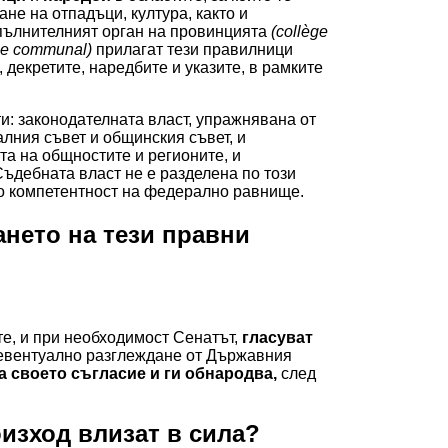
не на отпадъци, култура, както и
пълнителният орган на провинцията
(collège
ge communal)
прилагат тези правилници
, декретите, наредбите и указите, в рамките
и: законодателната власт, упражнявана от
лния съвет и общинския съвет, и
та на общностите и регионите, и
ъдебната власт не е разделена по този
о компетентност на федерално равнище.
ането на тези правни
е, и при необходимост Сенатът,
гласуват
 евентуално разглеждане от Държавния
а своето съгласие и ги обнародва,
след
оизход влизат в сила?