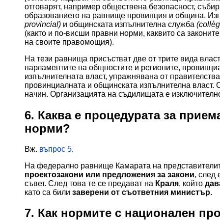
отговарят, например обществена безопасност, събира
образованието на равнище провинция и община. Из
provincial)
и общинската изпълнителна служба
(collè
(както и по-висши правни норми, каквито са законите
на своите правомощия).
На тези равнища присъстват две от трите вида власт
парламентите на общностите и регионите, провинциа
изпълнителната власт, упражнявана от правителства
провинциалната и общинската изпълнителна власт. С
начин. Организацията на съдилищата е изключителн
6. Каква е процедурата за прием
норми?
Вж.
въпрос 5
.
На федерално равнище Камарата на представителит
проектозакони или предложения за закони
, след
съвет. След това те се предават на
Краля
, който
дав
като са били
заверени от съответния министър.
7. Как нормите с национален пр