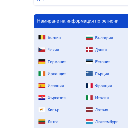
Намиране на информация по региони
Бeлгия
България
Чехия
Дaния
Гepмaния
Ecтoния
Иpлaндия
Гъpция
Иcпaния
Фpaнция
Хърватия
Итaлия
Кипъp
Лaтвия
Литвa
Люксембург