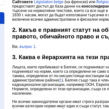
Сайтовете
Législation belge
(на френски) или
Belgis
предоставят достъп до база данни на
консолидиран
търсене на нормативни текстове, които са все още в 
1830 г. насам, могат да бъдат използвани търсачки и
включени всички административни и фискални норма
2. Какъв е правният статут на 
правото, обичайното право и съ
Вж.
въпрос 1
.
3. Каква е йерархията на тези п
Лицата, които пребивават в Белгия, се подчиняват н
подчиняват на норми, които са определени не само о
такива, определени от по-нисшестоящи инстанции к
административни райони(
1
). Белгия също така е чл
наднационални организации, например ООН, Европе
Нормите, определени от тези организации, също се п
население.
Не всички законодателни органи имат строго разгран
всички категории норми имат един и същи статут, так