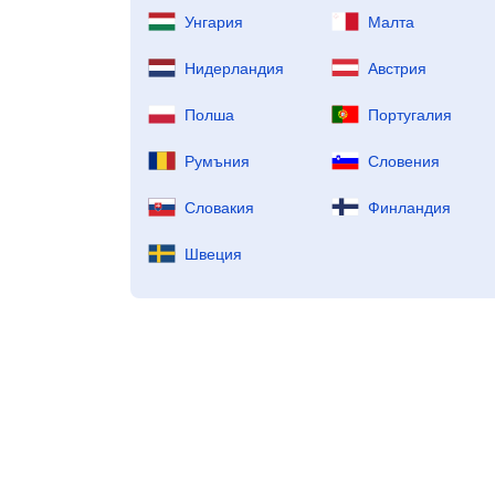
Унгapия
Малта
Нидерландия
Aвcтpия
Полша
Пopтyгaлия
Pyмъния
Cлoвeния
Словакия
Финлaндия
Швeция