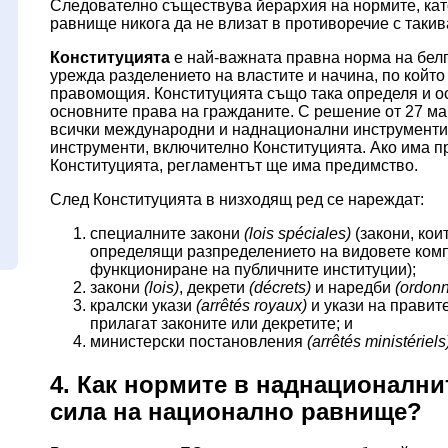
Следователно съществува йерархия на нормите, кат
равнище никога да не влизат в противоречие с такив
Конституцията
е най-важната правна норма на бел
урежда разделението на властите и начина, по който
правомощия. Конституцията също така определя и о
основните права на гражданите. С решение от 27 май
всички международни и наднационални инструменти
инструменти, включително Конституцията. Ако има 
Конституцията, регламентът ще има предимство.
След Конституцията в низходящ ред се нареждат:
специалните закони
(lois spéciales)
(закони, кои
определящи разпределението на видовете комп
функциониране на публичните институции);
закони
(lois)
, декрети
(décrets)
и наредби
(ordon
кралски укази
(arrêtés royaux)
и укази на правит
прилагат законите или декретите; и
министерски постановления
(arrêtés ministériels
4. Как нормите в наднационални
сила на национално равнище?