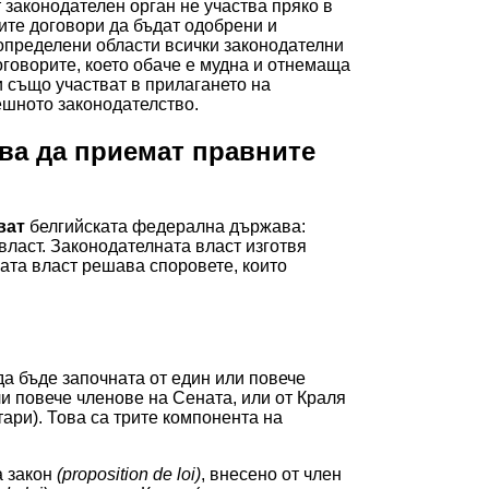
 законодателен орган не участва пряко в
те договори да бъдат одобрени и
определени области всички законодателни
оговорите, което обаче е мудна и отнемаща
 също участват в прилагането на
решното законодателство.
аква да приемат правните
ват
белгийската федерална държава:
власт. Законодателната власт изготвя
ната власт решава споровете, които
а бъде започната от един или повече
и повече членове на Сената, или от Краля
ари). Това са трите компонента на
а закон
(proposition de loi)
, внесено от член