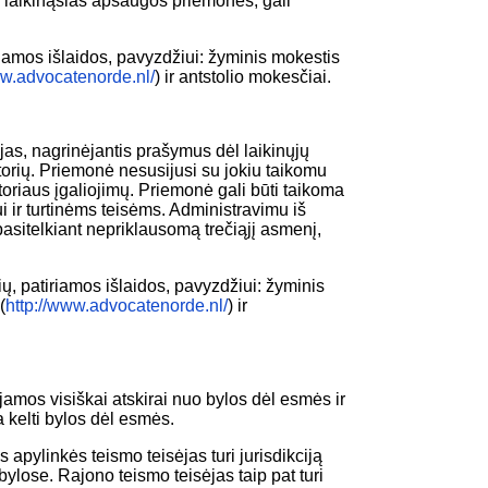
i laikinąsias apsaugos priemones, gali
iamos išlaidos, pavyzdžiui: žyminis mokestis
ww.advocatenorde.nl/
) ir antstolio mokesčiai.
as, nagrinėjantis prašymus dėl laikinųjų
torių. Priemonė nesusijusi su jokiu taikomu
atoriaus įgaliojimų. Priemonė gali būti taikoma
i ir turtinėms teisėms. Administravimu iš
pasitelkiant nepriklausomą trečiąjį asmenį,
ų, patiriamos išlaidos, pavyzdžiui: žyminis
(
http://www.advocatenorde.nl/
) ir
jamos visiškai atskirai nuo bylos dėl esmės ir
 kelti bylos dėl esmės.
apylinkės teismo teisėjas turi jurisdikciją
 bylose. Rajono teismo teisėjas taip pat turi