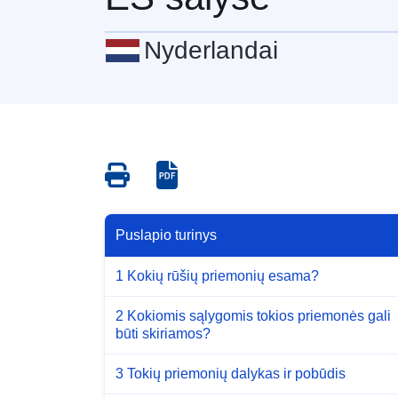
Nyderlandai
Save
Save
as
as
PDF
PDF
Puslapio turinys
1 Kokių rūšių priemonių esama?
2 Kokiomis sąlygomis tokios priemonės gali
būti skiriamos?
3 Tokių priemonių dalykas ir pobūdis