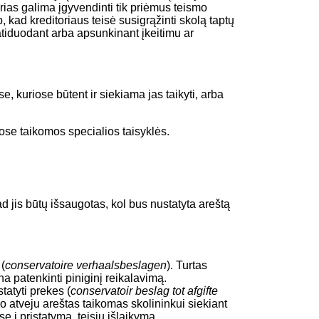
rias galima įgyvendinti tik priėmus teismo
p, kad kreditoriaus teisė susigrąžinti skolą taptų
atiduodant arba apsunkinant įkeitimu ar
 kuriose būtent ir siekiama jas taikyti, arba
se taikomos specialios taisyklės.
kad jis būtų išsaugotas, kol bus nustatyta areštą
(
conservatoire verhaalsbeslagen
). Turtas
 patenkinti piniginį reikalavimą.
tatyti prekes (
conservatoir beslag tot afgifte
uo atveju areštas taikomas skolininkui siekiant
sę į pristatymą, teisių išlaikymą.