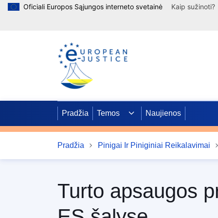
Oficiali Europos Sąjungos interneto svetainė
Kaip sužinoti?
Pereiti į pagrindinį turinį
Pradžia
Temos
Naujienos
Pradžia
Pinigai Ir Piniginiai Reikalavimai
Turto apsaugos pr
ES šalyse