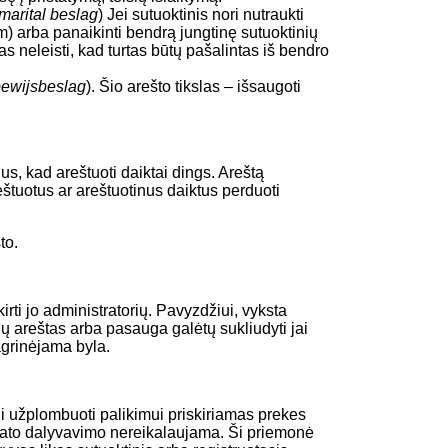
marital beslag
) Jei sutuoktinis nori nutraukti
) arba panaikinti bendrą jungtinę sutuoktinių
as neleisti, kad turtas būtų pašalintas iš bendro
bewijsbeslag
). Šio arešto tikslas – išsaugoti
us, kad areštuoti daiktai dings. Areštą
štuotus ar areštuotinus daiktus perduoti
to.
rti jo administratorių. Pavyzdžiui, vyksta
ų areštas arba pasauga galėtų sukliudyti jai
nagrinėjama byla.
li užplombuoti palikimui priskiriamas prekes
kato dalyvavimo nereikalaujama. Ši priemonė