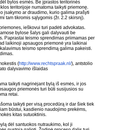
ą dėl bylos esmės. Be įprastos teritorinės
eiklos teritorijoje numatoma taikyti priemonę.
no įsakymo ar draudimo, kurio galima prašyti
mi tam tikromis sąlygomis (žr. 2.2 skirsnį).
 priemones, ieškovui turi padėti advokatas.
amose bylose šalys gali dalyvauti be
us. Paprastai teismo sprendimas priimamas per
kad laikinoji apsaugos priemonė yra laikinai
reikalavimus teismo sprendimą galima pakeisti.
ndimas.
mokestis (
http://www.rechtspraak.nl/
), antstolio
kato dalyvavimo išlaidas
ma taikyti nagrinėjant bylą iš esmės, ir jos
saugos priemonės turi būti susijusios su
oma retai.
ma taikyti per visą procedūrą ir dar šiek tiek
iniam būstui, kasdienio naudojimo prekėms,
mokės kitas sutuoktinis.
ylą dėl santuokos nutraukimo, kol ji
ės nustoja galioti. Žodinė proceso dalis turi