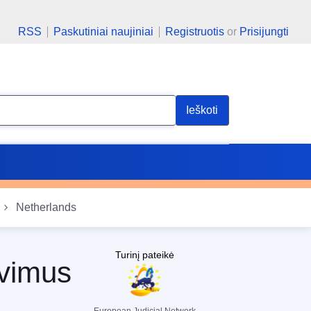
RSS
Paskutiniai naujiniai
Registruotis
or
Prisijungti
Ieškoti
Netherlands
Turinį pateikė
avimus