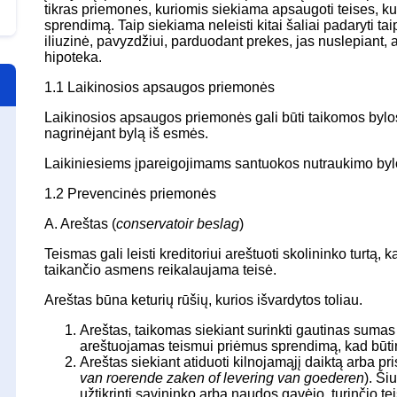
tikras priemones, kuriomis siekiama apsaugoti teises, ku
sprendimą. Taip siekiama neleisti kitai šaliai padaryti tai
iliuzinė, pavyzdžiui, parduodant prekes, jas nuslepiant, 
hipoteka.
1.1 Laikinosios apsaugos priemonės
Laikinosios apsaugos priemonės gali būti taikomos bylose,
nagrinėjant bylą iš esmės.
Laikiniesiems įpareigojimams santuokos nutraukimo bylo
1.2 Prevencinės priemonės
A. Areštas (
conservatoir beslag
)
Teismas gali leisti kreditoriui areštuoti skolininko turtą, 
taikančio asmens reikalaujama teisė.
Areštas būna keturių rūšių, kurios išvardytos toliau.
Areštas, taikomas siekiant surinkti gautinas sumas 
areštuojamas teismui priėmus sprendimą, kad būtina
Areštas siekiant atiduoti kilnojamąjį daiktą arba pris
van roerende zaken of levering van goederen
). Ši
užtikrinti savininko arba naudos gavėjo, turinčio tei