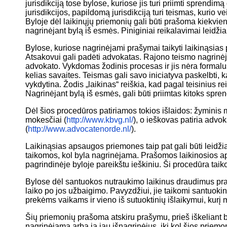
jurisdikciją tose bylose, kuriose jis turi priimti sprendim
jurisdikcijos, papildomą jurisdikciją turi teismas, kurio v
Byloje dėl laikinųjų priemonių gali būti prašoma kiekvie
nagrinėjant bylą iš esmės. Piniginiai reikalavimai leidžia
Bylose, kuriose nagrinėjami prašymai taikyti laikinąsias
Atsakovui gali padėti advokatas. Rajono teismo nagrinėj
advokato. Vykdomas žodinis procesas ir jis nėra formal
kelias savaites. Teismas gali savo iniciatyva paskelbti, 
vykdytina. Žodis „laikinas“ reiškia, kad pagal teisinius 
Nagrinėjant bylą iš esmės, gali būti priimtas kitoks spre
Dėl šios procedūros patiriamos tokios išlaidos: žyminis 
mokesčiai (
http://www.kbvg.nl/
), o ieškovas patiria advo
(
http://www.advocatenorde.nl/
).
Laikinąsias apsaugos priemones taip pat gali būti leidžia
taikomos, kol byla nagrinėjama. Prašomos laikinosios ap
pagrindinėje byloje pareikštu ieškiniu. Ši procedūra taik
Bylose dėl santuokos nutraukimo laikinus draudimus prašo
laiko po jos užbaigimo. Pavyzdžiui, jie taikomi santuok
prekėms vaikams ir vieno iš sutuoktinių išlaikymui, kurį 
Šių priemonių prašoma atskiru prašymu, prieš iškeliant b
nagrinėjama arba ją jau išnagrinėjus, iki kol šios priemon