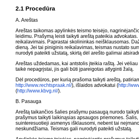
2.1
Procedūra
A. Areštas
Areštas taikomas apylinkės teismo teisėjo, nagrinėjančio
leidimu. Prašymą leisti taikyti areštą pateikia advokatas.
reikalavimais. Paprastai skolininkas neišklausomas. Daž
dieną. Jei tai piniginis reikalavimas, teismas nustato su
nurodyti pateikti užstatą, skirtą dėl arešto galimai atsiradu
Areštas uždedamas, kai antstolis įteikia raštą. Jei vėliau
taikė nepagrįstai, jis gali būti įpareigotas atlyginti žalą.
Dėl procedūros, per kurią prašoma taikyti areštą, patiria
http://www.rechtspraak.nl/
), išlaidos advokatui (
http://ww
(
http://www.kbvg.nl/
).
B. Pasauga
Areštą taikančios šalies prašymu pasaugą nurodo taikyti 
prašymus taikyti laikinąsias apsaugos priemones. Šalis, kur
suinteresuotieji asmenys išklausomi, nebent tai neįmano
neskundžiama. Teismas gali nurodyti pateikti užstatą.