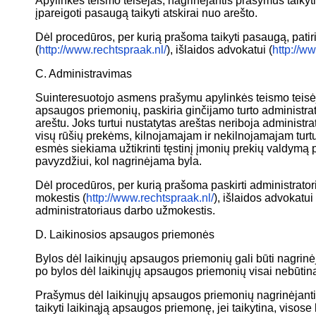
Apylinkės teismo teisėjas, nagrinėjantis prašymus taikyt
įpareigoti pasaugą taikyti atskirai nuo arešto.
Dėl procedūros, per kurią prašoma taikyti pasaugą, patir
(
http://www.rechtspraak.nl/
), išlaidos advokatui (
http://w
C. Administravimas
Suinteresuotojo asmens prašymu apylinkės teismo teisėj
apsaugos priemonių, paskiria ginčijamo turto administra
areštu. Joks turtui nustatytas areštas neriboja administr
visų rūšių prekėms, kilnojamajam ir nekilnojamajam turtu
esmės siekiama užtikrinti tęstinį įmonių prekių valdymą 
pavyzdžiui, kol nagrinėjama byla.
Dėl procedūros, per kurią prašoma paskirti administratori
mokestis (
http://www.rechtspraak.nl/
), išlaidos advokatui 
administratoriaus darbo užmokestis.
D. Laikinosios apsaugos priemonės
Bylos dėl laikinųjų apsaugos priemonių gali būti nagrinė
po bylos dėl laikinųjų apsaugos priemonių visai nebūtina
Prašymus dėl laikinųjų apsaugos priemonių nagrinėjantis 
taikyti laikinąją apsaugos priemonę, jei taikytina, visose