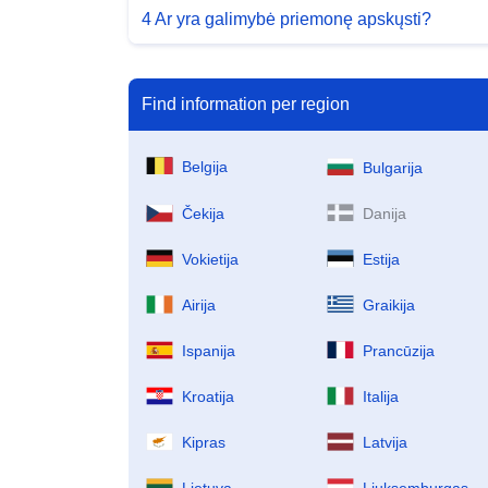
4 Ar yra galimybė priemonę apskųsti?
Find information per region
Belgija
Bulgarija
Čekija
Danija
Vokietija
Estija
Airija
Graikija
Ispanija
Prancūzija
Kroatija
Italija
Kipras
Latvija
Lietuva
Liuksemburgas