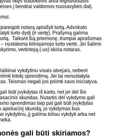
gyvas likęs sutuoktinis arba registruotasis
) teises į bendrai valdomos nuosavybės dalį.
smui.
pareigoti notarą aprašyti turtą. Advokato
yti turto dydį (ir vertę). Prašymą galima
turtą. Taikant šią priemonę, trumpai aprašomas
šo – nustatoma kilnojamojo turto vertė. Jei šalims
skyrimo, vertintoją (-us) skiria notaras.
aikinai vykdytinu visais atvejais, nebent
riimti kitokį sprendimą. Jei tai nenustatyta
vas. Teismas negali jos priimti savo iniciatyva.
i būti įvykdytas iš karto, net jei dėl šio
asacinis skundas. Nutartis dėl vykdymo gali
ismo sprendimas taip pat gali būti įvykdytas
us apeliacinį skundą, jo vykdymas bus
 vykdytinu, jį galima toliau vykdyti arba net
varka.
onės gali būti skiriamos?