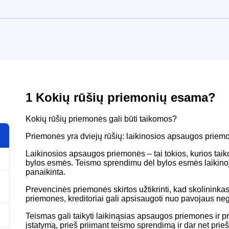
1
Kokių rūšių priemonių esama?
Kokių rūšių priemonės gali būti taikomos?
Priemonės yra dviejų rūšių: laikinosios apsaugos priem
Laikinosios apsaugos priemonės – tai tokios, kurios tai
bylos esmės. Teismo sprendimu dėl bylos esmės laikinoji
panaikinta.
Prevencinės priemonės skirtos užtikrinti, kad skolininkas
priemones, kreditoriai gali apsisaugoti nuo pavojaus nega
Teismas gali taikyti laikinąsias apsaugos priemones ir p
įstatymą, prieš priimant teismo sprendimą ir dar net prieš i