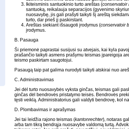
Ikiteisminis santuokinio turto areštas (
conservatoir 
santuoką, reikalauja separacijos (gyvenimo skyrium
nuosavybę, jis gali prašyti taikyti šį areštą siekdam
turto, dar prieš jį paskirstant.
Areštas siekiant išsaugoti įrodymus (
conservatoir 
įrodymus.
B. Pasauga
Ši priemonė paprastai susijusi su atvejais, kai kyla pavoj
prašančio taikyti asmens prašymu teismas įpareigoja are
teismo paskirtam saugotojui.
Pasaugą taip pat galima nurodyti taikyti atskirai nuo areš
C. Administravimas
Jei dėl turto nuosavybės vyksta ginčas, teismas gali paski
ginčas dėl bendrovės pristatymo teisės. Bendrovės preki
tęsti veiklą. Administratorius gali valdyti bendrovę, kol 
D. Plombavimas ir aprašymas
Jei tai leidžia rajono teismas (
kantonrechter
), notaras ga
arba tam tikrą bendrąja nuosavybe valdomą turtą. Advo