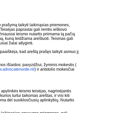
 prašymą taikyti laikinąsias priemones,
 Teisėjas paprastai gali remtis ieškovo
niausiai teismo nutartis priimama tą pačią
mą, kurią leidžiama areštuoti. Teismas gali
siai žalai atlyginti.
 paaiškėja, kad areštą prašęs taikyti asmuo jį
mos išlaidos: pavyzdžiui, žyminis mokestis (
w.advocatenorde.nl/
) ir antstolio mokesčiai
apylinkės teismo teisėjas, nagrinėjantis
ios turtui taikomas areštas, ir visi kiti
ma dėl susiklosčiusių aplinkybių. Nutartis