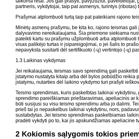
taikoma retai. Jos gali prašyti, pavyzdžiui, paveldėtojai, 
partneris, vykdytojai, taip pat asmenys, turintys (ribotas
Prašymai atplombuoti turtą taip pat pateikiami rajono tei
Minėtų asmenų prašymu, be kita ko, rajono teismas gali į
dalyvavimo nereikalaujama. Šia priemone siekiama nustat
pateikti kartu su prašymu užplombuoti arba atplombuoti 
visas palikėjo turtas ir įsipareigojimai, o jei šalis to pra
nepavyksta susitarti dėl sertifikuoto (-ų) vertintojo (-ų) pa
1.3 Laikinas vykdymas
Jei reikalaujama, teismas savo sprendimą gali paskelbti l
įstatymo nustatyta kitaip arba dėl bylos pobūdžio reikia p
įstatymu, nutarties dėl laikino vykdymo turi prašyti ieško
Teismo sprendimas, kuris paskelbtas laikinai vykdytinu, gal
sprendimo pareiškiamas prieštaravimas, apeliacinis ar k
būti susijusi su visu teismo sprendimu arba jo dalimi. Te
prieš tai jo nepaskelbus laikinai vykdytinu, nors, padav
sustabdytas. Jei teismo sprendimas paskelbiamas laikinai
pradėti vykdyti po to, kai jis apskundžiamas apeliacine t
2
Kokiomis sąlygomis tokios priem