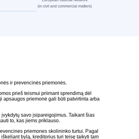
European Judicial Network
(in civil and commercial matters)
onės ir prevencinės priemonės.
komos prieš teismui priimant sprendimą dėl
 apsaugos priemonė gali būti patvirtinta arba
 įvykdytų savo įsipareigojimus. Taikant šias
uti to, kas jiems priklauso.
revencines priemones skolininko turtui. Pagal
škeliant bylą, kreditorius turi teisę taikyti tam