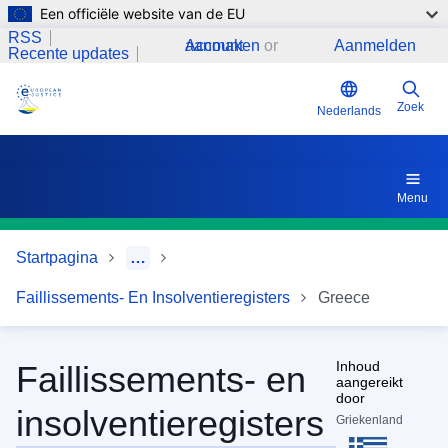
Een officiële website van de EU
Overslaan en naar de inhoud gaan
Geschiedenis van het Griekse insolventieregister
RSS
Account aanmaken
or
Aanmelden
Recente updates
Zoek
Nederlands
Menu
Startpagina
…
Faillissements- En Insolventieregisters
Greece
Inhoud
Faillissements- en
aangereikt
door
insolventieregisters
Griekenland