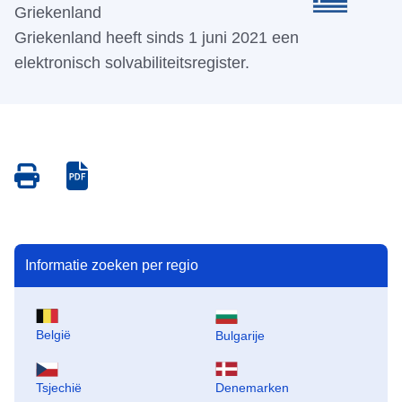
Griekenland
Griekenland heeft sinds 1 juni 2021 een
elektronisch solvabiliteitsregister.
Save
Save
as
as
PDF
PDF
Informatie zoeken per regio
België
Bulgarije
Tsjechië
Denemarken