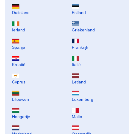
Duitsland
Estland
Ierland
Griekenland
Spanje
Frankrijk
Kroatië
Italië
Cyprus
Letland
Litouwen
Luxemburg
Hongarije
Malta