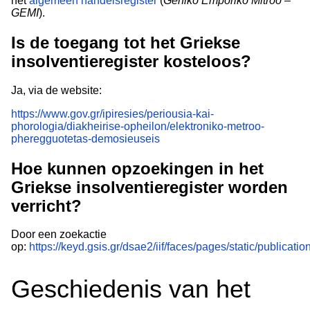
het
algemeen handelsregister
(
Genikó Emporikó Mitróo –
GEMI
).
Is de toegang tot het Griekse
insolventieregister kosteloos?
Ja, via de website:
https://www.gov.gr/ipiresies/periousia-kai-
phorologia/diakheirise-opheilon/elektroniko-metroo-
pheregguotetas-demosieuseis
Hoe kunnen opzoekingen in het
Griekse insolventieregister worden
verricht?
Door een zoekactie
op:
https://keyd.gsis.gr/dsae2/iif/faces/pages/static/publicatio
Geschiedenis van het