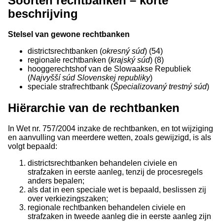
Soorten rechtbanken – korte
beschrijving
Stelsel van gewone rechtbanken
districtsrechtbanken (
okresný súd
) (54)
regionale rechtbanken (
krajský súd
) (8)
hooggerechtshof van de Slowaakse Republiek
(
Najvyšší súd Slovenskej republiky
)
speciale strafrechtbank (
Špecializovaný trestný súd
)
Hiërarchie van de rechtbanken
In Wet nr. 757/2004 inzake de rechtbanken, en tot wijziging
en aanvulling van meerdere wetten, zoals gewijzigd, is als
volgt bepaald:
districtsrechtbanken behandelen civiele en
strafzaken in eerste aanleg, tenzij de procesregels
anders bepalen;
als dat in een speciale wet is bepaald, beslissen zij
over verkiezingszaken;
regionale rechtbanken behandelen civiele en
strafzaken in tweede aanleg die in eerste aanleg zijn