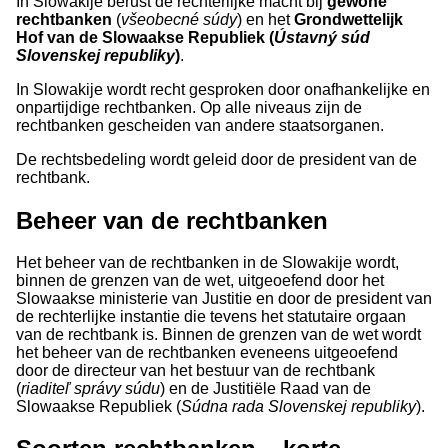
In Slowakije berust de rechterlijke macht bij
gewone
rechtbanken
(
všeobecné súdy
) en het
Grondwettelijk
Hof van de Slowaakse Republiek (
Ústavný súd
Slovenskej republiky
)
.
In Slowakije wordt recht gesproken door onafhankelijke en
onpartijdige rechtbanken. Op alle niveaus zijn de
rechtbanken gescheiden van andere staatsorganen.
De rechtsbedeling wordt geleid door de president van de
rechtbank.
Beheer van de rechtbanken
Het beheer van de rechtbanken in de Slowakije wordt,
binnen de grenzen van de wet, uitgeoefend door het
Slowaakse ministerie van Justitie en door de president van
de rechterlijke instantie die tevens het statutaire orgaan
van de rechtbank is. Binnen de grenzen van de wet wordt
het beheer van de rechtbanken eveneens uitgeoefend
door de directeur van het bestuur van de rechtbank
(
riaditeľ správy súdu
) en de Justitiële Raad van de
Slowaakse Republiek (
Súdna rada Slovenskej republiky
).