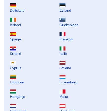
Duitsland
Estland
Ierland
Griekenland
Spanje
Frankrijk
Kroatië
Italië
Cyprus
Letland
Litouwen
Luxemburg
Hongarije
Malta