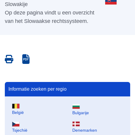
Slowakije
Op deze pagina vindt u een overzicht
van het Slowaakse rechtssysteem.
Save
Save
as
as
PDF
PDF
Informatie zoeken per regio
België
Bulgarije
Tsjechië
Denemarken