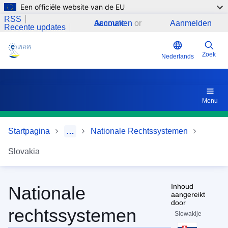
Een officiële website van de EU
Overslaan en naar de inhoud gaan
Juridische gegevensbanken
RSS
Account aanmaken
or
Aanmelden
Recente updates
Zoek
Nederlands
Menu
Startpagina
…
Nationale Rechtssystemen
Slovakia
Inhoud
Nationale
aangereikt
door
rechtssystemen
Slowakije