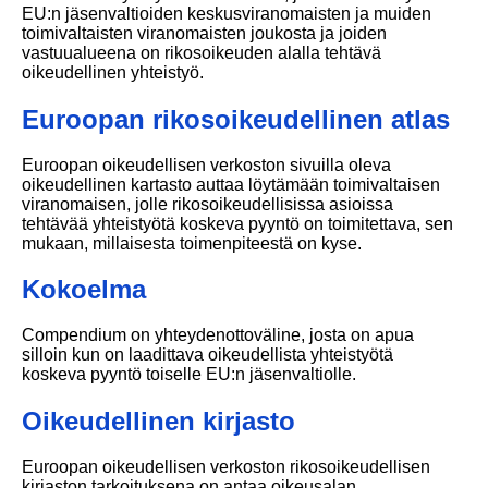
EU:n jäsenvaltioiden keskusviranomaisten ja muiden
toimivaltaisten viranomaisten joukosta ja joiden
vastuualueena on rikosoikeuden alalla tehtävä
oikeudellinen yhteistyö.
Euroopan rikosoikeudellinen atlas
Euroopan oikeudellisen verkoston sivuilla oleva
oikeudellinen kartasto auttaa löytämään toimivaltaisen
viranomaisen, jolle rikosoikeudellisissa asioissa
tehtävää yhteistyötä koskeva pyyntö on toimitettava, sen
mukaan, millaisesta toimenpiteestä on kyse.
Kokoelma
Compendium on yhteydenottoväline, josta on apua
silloin kun on laadittava oikeudellista yhteistyötä
koskeva pyyntö toiselle EU:n jäsenvaltiolle.
Oikeudellinen kirjasto
Euroopan oikeudellisen verkoston rikosoikeudellisen
kirjaston tarkoituksena on antaa oikeusalan