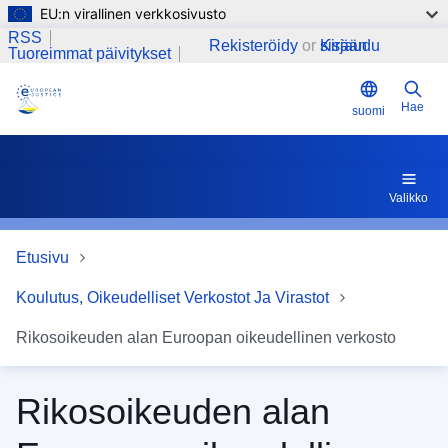
EU:n virallinen verkkosivusto
Hyppää pääsisältöön
RSS
Rekisteröidy
or
Kirjaudu sisään
Tuoreimmat päivitykset
Hae
suomi
Valikko
Etusivu
Koulutus, Oikeudelliset Verkostot Ja Virastot
Rikosoikeuden alan Euroopan oikeudellinen verkosto
Rikosoikeuden alan