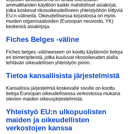
ammattilaisten käyttöön kaikki mahdolliset asiakirjat,
jotka koskevat rikosoikeudelliseen yhteistyöhön liittyviä
EU:n välineitä. Oikeudellisessa kirjastossa on myös
muiden organisaatioiden (Euroopan neuvosto, YK)
keskeisiä asiakirjoja.
Fiches Belges -väline
Fiches belges -välineeseen on koottu käytännön tietoja
eri toimenpiteistä, jotka kuuluvat rikosoikeuden alalla
tehtävän oikeudellisen yhteistyön piiriin.
Tietoa kansallisista järjestelmistä
Kansallisia järjestelmiä koskevalle sivulle on koottu
tietoja Euroopan oikeudellisessa verkostossa mukana
olevien maiden oikeusjärjestelmistä.
Yhteistyö EU:n ulkopuolisten
maiden ja oikeudellisten
verkostojen kanssa