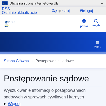
Oficjalna strona internetowa UE
Przejdź do treści
RSS
Zarejestruj się
or
Zaloguj się
Ostatnie aktualizacje
Znajdź
polski
Menu
Strona Główna
Postępowanie sądowe
Postępowanie sądowe
Wyszukiwanie informacji o postępowaniach
sądowych w sprawach cywilnych i karnych