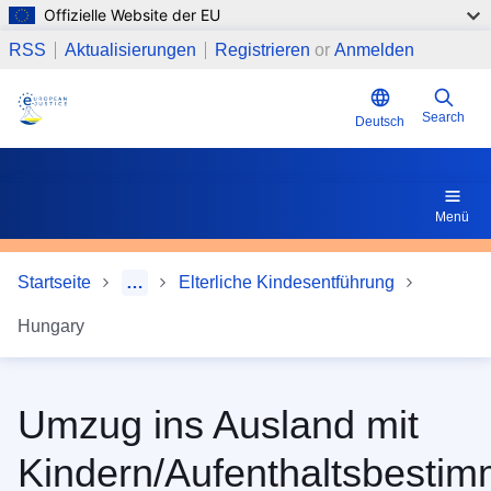
Offizielle Website der EU
Direkt zum Inhalt
4 Gelten für das vorübergehende Verbringen (z. B. Ferie
RSS
Aktualisierungen
Registrieren
or
Anmelden
Search
Deutsch
Menü
Startseite
…
Elterliche Kindesentführung
Hungary
Umzug ins Ausland mit
Kindern/Aufenthaltsbesti