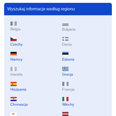
Wyszukaj informacje według regionu
Belgia
Bułgaria
Czechy
Dania
Niemcy
Estonia
Irlandia
Grecja
Hiszpania
Francja
Chorwacja
Włochy