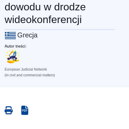
dowodu w drodze
wideokonferencji
Grecja
Autor treści:
European Judicial Network
(in civil and commercial matters)
Save
Save
as
as
PDF
PDF