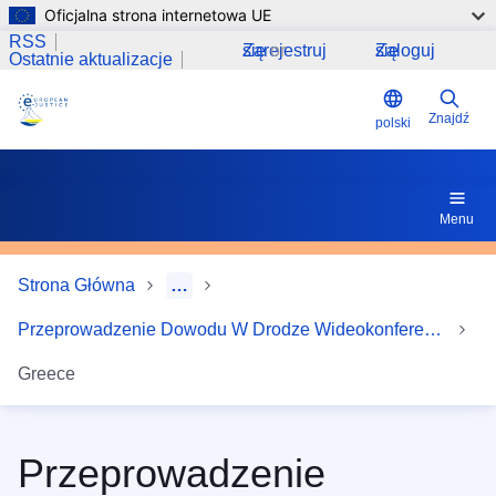
Oficjalna strona internetowa UE
Przejdź do treści
14 Czy od sądu wzywającego wymaga się przekazania ja
RSS
Zarejestruj się
or
Zaloguj się
Ostatnie aktualizacje
Znajdź
polski
Menu
Strona Główna
…
Przeprowadzenie Dowodu W Drodze Wideokonferencji
Greece
Przeprowadzenie