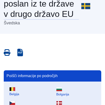
poslan iz te države
v drugo državo EU
Švedska
Save
Save
as
as
PDF
PDF
Poišči informacije po področjih
Belgija
Bolgarija