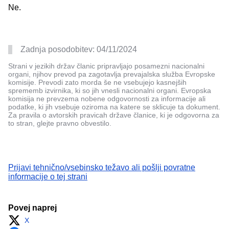
Ne.
Zadnja posodobitev:
04/11/2024
Strani v jezikih držav članic pripravljajo posamezni nacionalni
organi, njihov prevod pa zagotavlja prevajalska služba Evropske
komisije. Prevodi zato morda še ne vsebujejo kasnejših
sprememb izvirnika, ki so jih vnesli nacionalni organi. Evropska
komisija ne prevzema nobene odgovornosti za informacije ali
podatke, ki jih vsebuje oziroma na katere se sklicuje ta dokument.
Za pravila o avtorskih pravicah države članice, ki je odgovorna za
to stran, glejte pravno obvestilo.
Prijavi tehnično/vsebinsko težavo ali pošlji povratne
informacije o tej strani
Povej naprej
X