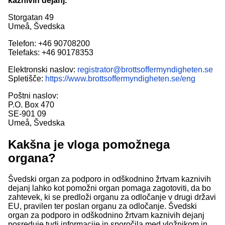
kaznivih dejanj.
Storgatan 49
Umeå, Švedska
Telefon: +46 90708200
Telefaks: +46 90178353
Elektronski naslov:
registrator@brottsoffermyndigheten.se
Spletišče:
https://www.brottsoffermyndigheten.se/eng
Poštni naslov:
P.O. Box 470
SE-901 09
Umeå, Švedska
Kakšna je vloga pomožnega
organa?
Švedski organ za podporo in odškodnino žrtvam kaznivih
dejanj lahko kot pomožni organ pomaga zagotoviti, da bo
zahtevek, ki se predloži organu za odločanje v drugi državi
EU, pravilen ter poslan organu za odločanje. Švedski
organ za podporo in odškodnino žrtvam kaznivih dejanj
posreduje tudi informacije in sporočila med vložnikom in