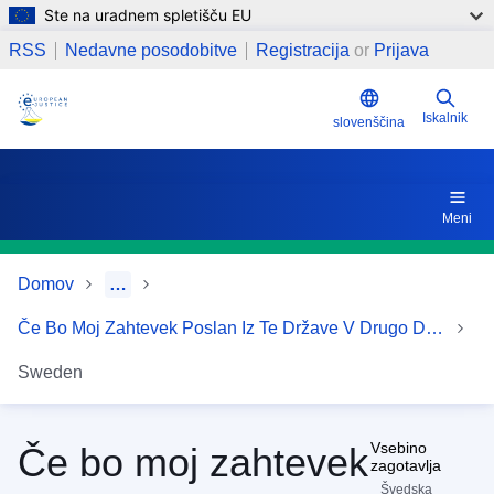
Ste na uradnem spletišču EU
Skip to main content
Ali je treba za pošiljanje zahteve v tujino plačati upravne 
RSS
Nedavne posodobitve
Registracija
or
Prijava
Iskalnik
slovenščina
Meni
Domov
…
Če Bo Moj Zahtevek Poslan Iz Te Države V Drugo Državo EU
Sweden
Vsebino
Če bo moj zahtevek
zagotavlja
Švedska