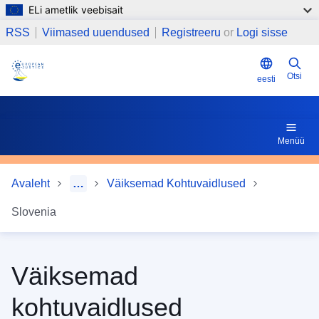
ELi ametlik veebisait
Liigu edasi põhisisu juurde
1 Väiksemate kohtuvaidluste menetluse olemasolu
RSS
Viimased uuendused
Registreeru
or
Logi sisse
Otsi
eesti
Menüü
Avaleht
…
Väiksemad Kohtuvaidlused
Slovenia
Väiksemad
kohtuvaidlused