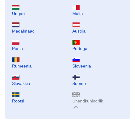
Ungari
Malta
Madalmaad
Austria
Poola
Portugal
Rumeenia
Sloveenia
Slovakkia
Soome
Rootsi
Ühendkuningriik