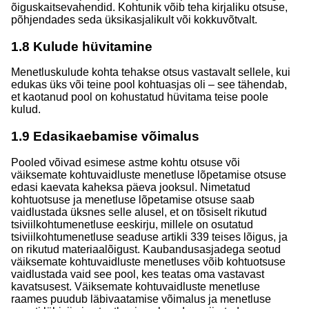
õiguskaitsevahendid. Kohtunik võib teha kirjaliku otsuse,
põhjendades seda üksikasjalikult või kokkuvõtvalt.
1.8
Kulude hüvitamine
Menetluskulude kohta tehakse otsus vastavalt sellele, kui
edukas üks või teine pool kohtuasjas oli – see tähendab,
et kaotanud pool on kohustatud hüvitama teise poole
kulud.
1.9
Edasikaebamise võimalus
Pooled võivad esimese astme kohtu otsuse või
väiksemate kohtuvaidluste menetluse lõpetamise otsuse
edasi kaevata kaheksa päeva jooksul. Nimetatud
kohtuotsuse ja menetluse lõpetamise otsuse saab
vaidlustada üksnes selle alusel, et on tõsiselt rikutud
tsiviilkohtumenetluse eeskirju, millele on osutatud
tsiviilkohtumenetluse seaduse artikli 339 teises lõigus, ja
on rikutud materiaalõigust. Kaubandusasjadega seotud
väiksemate kohtuvaidluste menetluses võib kohtuotsuse
vaidlustada vaid see pool, kes teatas oma vastavast
kavatsusest. Väiksemate kohtuvaidluste menetluse
raames puudub läbivaatamise võimalus ja menetluse