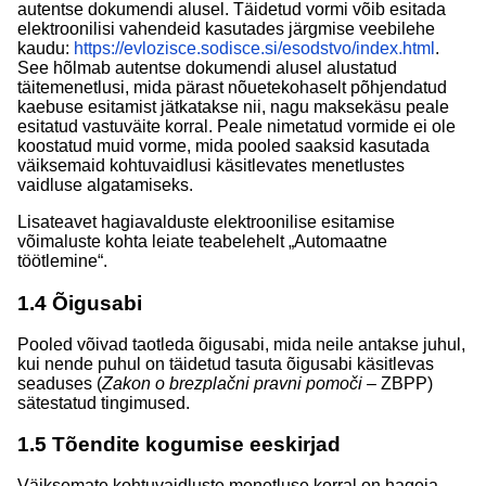
autentse dokumendi alusel. Täidetud vormi võib esitada
elektroonilisi vahendeid kasutades järgmise veebilehe
kaudu:
https://evlozisce.sodisce.si/esodstvo/index.html
.
See hõlmab autentse dokumendi alusel alustatud
täitemenetlusi, mida pärast nõuetekohaselt põhjendatud
kaebuse esitamist jätkatakse nii, nagu maksekäsu peale
esitatud vastuväite korral. Peale nimetatud vormide ei ole
koostatud muid vorme, mida pooled saaksid kasutada
väiksemaid kohtuvaidlusi käsitlevates menetlustes
vaidluse algatamiseks.
Lisateavet hagiavalduste elektroonilise esitamise
võimaluste kohta leiate teabelehelt „Automaatne
töötlemine“.
1.4
Õigusabi
Pooled võivad taotleda õigusabi, mida neile antakse juhul,
kui nende puhul on täidetud tasuta õigusabi käsitlevas
seaduses (
Zakon o brezplačni pravni pomoči
– ZBPP)
sätestatud tingimused.
1.5
Tõendite kogumise eeskirjad
Väiksemate kohtuvaidluste menetluse korral on hageja