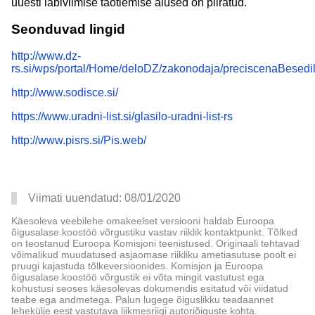
uuesti läbiviimise taotlemise alused on piiratud.
Seonduvad lingid
http://www.dz-
rs.si/wps/portal/Home/deloDZ/zakonodaja/preciscenaBesed
http://www.sodisce.si/
https://www.uradni-list.si/glasilo-uradni-list-rs
http://www.pisrs.si/Pis.web/
Viimati uuendatud:
08/01/2020
Käesoleva veebilehe omakeelset versiooni haldab Euroopa
õigusalase koostöö võrgustiku vastav riiklik kontaktpunkt. Tõlked
on teostanud Euroopa Komisjoni teenistused. Originaali tehtavad
võimalikud muudatused asjaomase riikliku ametiasutuse poolt ei
pruugi kajastuda tõlkeversioonides. Komisjon ja Euroopa
õigusalase koostöö võrgustik ei võta mingit vastutust ega
kohustusi seoses käesolevas dokumendis esitatud või viidatud
teabe ega andmetega. Palun lugege õiguslikku teadaannet
lehekülje eest vastutava liikmesriigi autoriõiguste kohta.