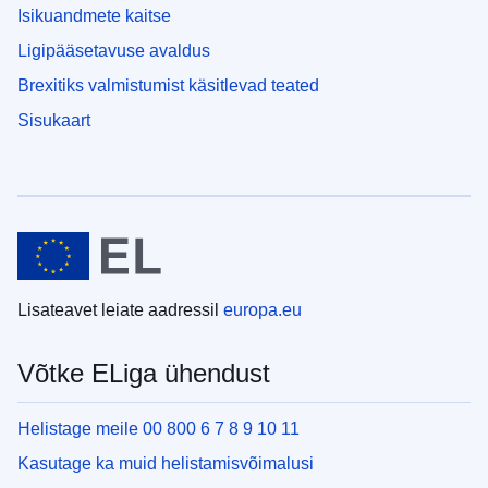
Isikuandmete kaitse
Ligipääsetavuse avaldus
Brexitiks valmistumist käsitlevad teated
Sisukaart
Lisateavet leiate aadressil
europa.eu
Võtke ELiga ühendust
Helistage meile 00 800 6 7 8 9 10 11
Kasutage ka muid helistamisvõimalusi