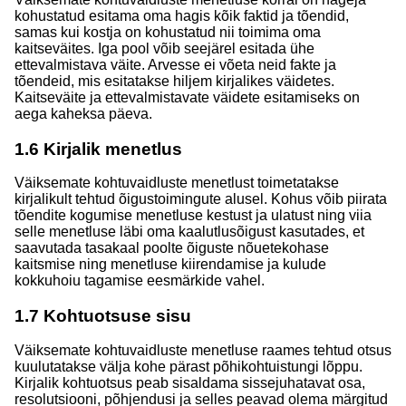
kohustatud esitama oma hagis kõik faktid ja tõendid,
samas kui kostja on kohustatud nii toimima oma
kaitseväites. Iga pool võib seejärel esitada ühe
ettevalmistava väite. Arvesse ei võeta neid fakte ja
tõendeid, mis esitatakse hiljem kirjalikes väidetes.
Kaitseväite ja ettevalmistavate väidete esitamiseks on
aega kaheksa päeva.
1.6
Kirjalik menetlus
Väiksemate kohtuvaidluste menetlust toimetatakse
kirjalikult tehtud õigustoimingute alusel. Kohus võib piirata
tõendite kogumise menetluse kestust ja ulatust ning viia
selle menetluse läbi oma kaalutlusõigust kasutades, et
saavutada tasakaal poolte õiguste nõuetekohase
kaitsmise ning menetluse kiirendamise ja kulude
kokkuhoiu tagamise eesmärkide vahel.
1.7
Kohtuotsuse sisu
Väiksemate kohtuvaidluste menetluse raames tehtud otsus
kuulutatakse välja kohe pärast põhikohtuistungi lõppu.
Kirjalik kohtuotsus peab sisaldama sissejuhatavat osa,
resolutsiooni, põhjendusi ja selles peavad olema märgitud