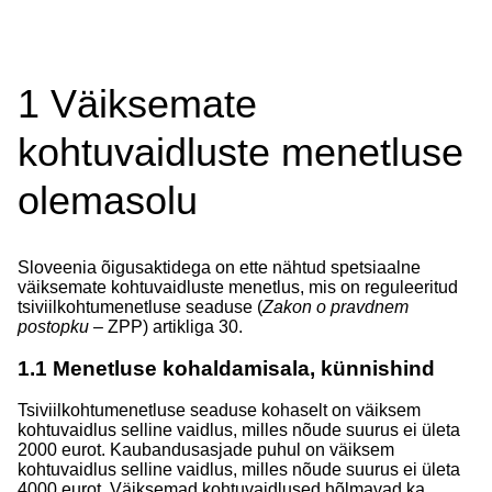
1
Väiksemate
kohtuvaidluste menetluse
olemasolu
Sloveenia õigusaktidega on ette nähtud spetsiaalne
väiksemate kohtuvaidluste menetlus, mis on reguleeritud
tsiviilkohtumenetluse seaduse (
Zakon o pravdnem
postopku
– ZPP) artikliga 30.
1.1
Menetluse kohaldamisala, künnishind
Tsiviilkohtumenetluse seaduse kohaselt on väiksem
kohtuvaidlus selline vaidlus, milles nõude suurus ei ületa
2000 eurot. Kaubandusasjade puhul on väiksem
kohtuvaidlus selline vaidlus, milles nõude suurus ei ületa
4000 eurot. Väiksemad kohtuvaidlused hõlmavad ka