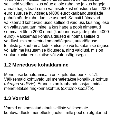
selliseid vaidlusi, kus nõue ei ole rahaline ja kus hageja
annab hagis teada oma valmisolekust nõustuda kuni 2000
euro suuruse hüvitisega (4000 eurot kaubandusasjade
puhul) nõude rahuldamise asemel. Samuti hõlmavad
väiksemad kohtuvaidlused selliseid vaidlusi, kus hagi ese
on vallasvara tarnimine ja kus hageja poolt nimetatud
summa ei ületa 2000 eurot (kaubandusasjade puhul 4000
eurot). Väiksemad kohtuvaidlused ei hõlma selliseid
vaidlusi, mis on seotud omandiõiguse, autoriõiguse,
leiutiste ja kaubamärkide kaitsmise või kasutamise õiguse
või ärinime kasutamise õigusega, ning vaidlusi, mis on
seotud konkurentsikaitse või valdusõigusega.
1.2
Menetluse kohaldamine
Menetluse kohaldamisala on kirjeldatud punktis 1.1.
Väiksemaid kohtuvaidlusi menetletakse kohalikus kohtus
(
okrajno sodišče
). Erandiks on kaubandusasjad, mida
menetletakse ringkonnakohtus (
okrožno sodišče
).
1.3
Vormid
Vormid on koostatud ainult selliste väiksemate
kohtuvaidluste menetluste jaoks, mille pool on algatanud