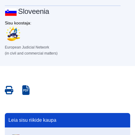
Sloveenia
Sisu koostaja:
European Judicial Network
(in civil and commercial matters)
Save
Save
as
as
PDF
PDF
Leia sisu riikide kaupa