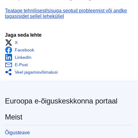
Teatage tehnilisest/sisuga seotud probleemist või andke
tagasisidet sellel leheküljel
Jaga seda lehte
X
Facebook
LinkedIn
E-Post
Veel jagamisvõimalusi
Euroopa e-õiguskeskkonna portaal
Meist
Õigusteave