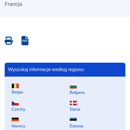
Francja
Save
Save
as
as
PDF
PDF
Wyszukaj informacje według regionu
Belgia
Bułgaria
Czechy
Dania
Niemcy
Estonia