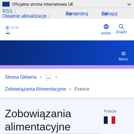
Oficjalna strona internetowa UE
Przejdź do treści
Artykuł 71 ust. 1. lit. h) - Języki, które organy central
RSS
Zarejestruj się
or
Zaloguj się
Ostatnie aktualizacje
Znajdź
polski
Menu
Strona Główna
…
Zobowiązania Alimentacyjne
France
Zobowiązania
Francja
alimentacyjne