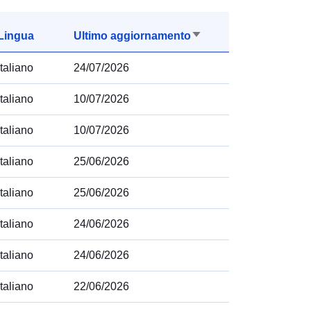
Ordina
Lingua
Ultimo aggiornamento
in
modo
italiano
24/07/2026
ascendente
italiano
10/07/2026
italiano
10/07/2026
italiano
25/06/2026
italiano
25/06/2026
italiano
24/06/2026
italiano
24/06/2026
italiano
22/06/2026