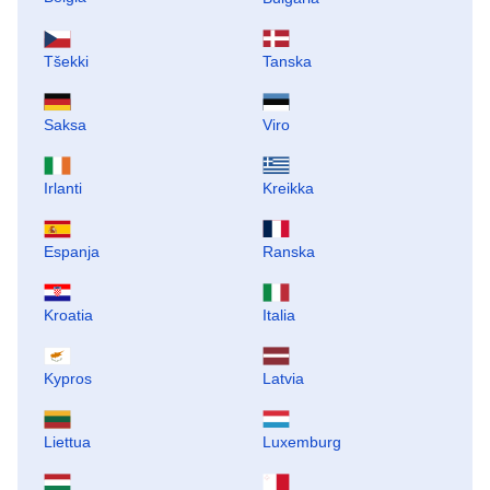
Tšekki
Tanska
Saksa
Viro
Irlanti
Kreikka
Espanja
Ranska
Kroatia
Italia
Kypros
Latvia
Liettua
Luxemburg