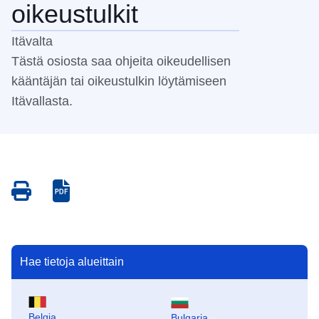
oikeustulkit
Itävalta
Tästä osiosta saa ohjeita oikeudellisen
kääntäjän tai oikeustulkin löytämiseen
Itävallasta.
Save
Save
as
as
PDF
PDF
Hae tietoja alueittain
Belgia
Bulgaria