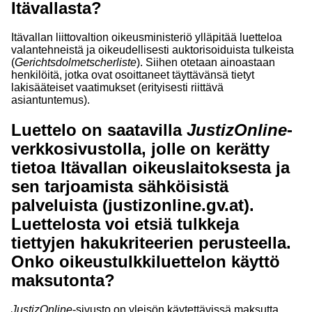
Itävallasta?
Itävallan liittovaltion oikeusministeriö ylläpitää luetteloa
valantehneistä ja oikeudellisesti auktorisoiduista tulkeista
(
Gerichtsdolmetscherliste
). Siihen otetaan ainoastaan
henkilöitä, jotka ovat osoittaneet täyttävänsä tietyt
lakisääteiset vaatimukset (erityisesti riittävä
asiantuntemus).
Luettelo on saatavilla
JustizOnline
-
verkkosivustolla, jolle on kerätty
tietoa Itävallan oikeuslaitoksesta ja
sen tarjoamista sähköisistä
palveluista (justizonline.gv.at).
Luettelosta voi etsiä tulkkeja
tiettyjen hakukriteerien perusteella.
Onko oikeustulkkiluettelon käyttö
maksutonta?
JustizOnline
-sivusto on yleisön käytettävissä maksutta.