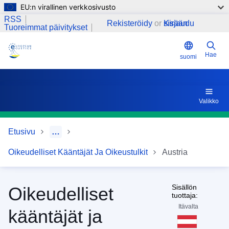
EU:n virallinen verkkosivusto
Hyppää pääsisältöön
Linkkejä
RSS
Rekisteröidy
or
Kirjaudu sisään
Tuoreimmat päivitykset
Hae
suomi
Valikko
Etusivu
…
Oikeudelliset Kääntäjät Ja Oikeustulkit
Austria
Sisällön
Oikeudelliset
tuottaja:
Itävalta
kääntäjät ja