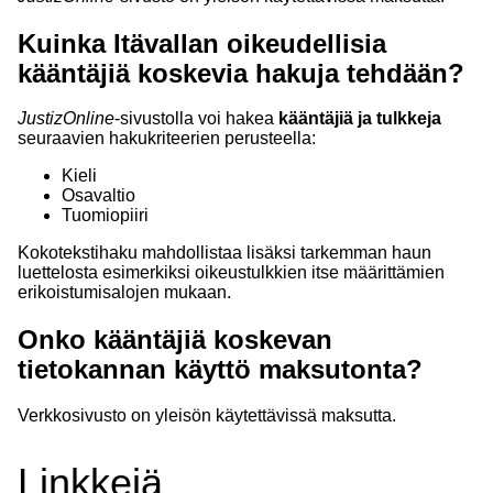
Kuinka Itävallan oikeudellisia
kääntäjiä koskevia hakuja tehdään?
JustizOnline
-sivustolla voi hakea
kääntäjiä ja tulkkeja
seuraavien hakukriteerien perusteella:
Kieli
Osavaltio
Tuomiopiiri
Kokotekstihaku mahdollistaa lisäksi tarkemman haun
luettelosta esimerkiksi oikeustulkkien itse määrittämien
erikoistumisalojen mukaan.
Onko kääntäjiä koskevan
tietokannan käyttö maksutonta?
Verkkosivusto on yleisön käytettävissä maksutta.
Linkkejä