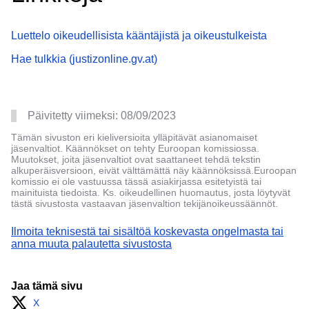
Luettelo oikeudellisista kääntäjistä ja oikeustulkeista
Hae tulkkia (justizonline.gv.at)
Päivitetty viimeksi:
08/09/2023
Tämän sivuston eri kieliversioita ylläpitävät asianomaiset
jäsenvaltiot. Käännökset on tehty Euroopan komissiossa.
Muutokset, joita jäsenvaltiot ovat saattaneet tehdä tekstin
alkuperäisversioon, eivät välttämättä näy käännöksissä.Euroopan
komissio ei ole vastuussa tässä asiakirjassa esitetyistä tai
mainituista tiedoista. Ks. oikeudellinen huomautus, josta löytyvät
tästä sivustosta vastaavan jäsenvaltion tekijänoikeussäännöt.
Ilmoita teknisestä tai sisältöä koskevasta ongelmasta tai
anna muuta palautetta sivustosta
Jaa tämä sivu
X