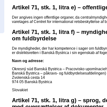
Artikel 71, stk. 1, litra e) – offentli
Der angives ingen offentlige organer, da centralmyndig
varetages af Centret for international retsbeskyttelse af 
Artikel 71, stk. 1, litra f) – mynd
om fuldbyrdelse
De myndigheder, der har kompetence i sager om fuldbyrd
er distriktsretten i Banská Bystrica i sin egenskab af fog
Navn og adresse:
Okresný súd Banská Bystrica – Pracovisko upomínacieho
Banská Bystrica – påkravs- og fuldbyrdelsesafdelingen)
Zvolenská cesta 14
974 05 Banská Bystrica
Slovakiet
Artikel 71, stk. 1, litra g) – sprog,
med oversættelser af dokumenter