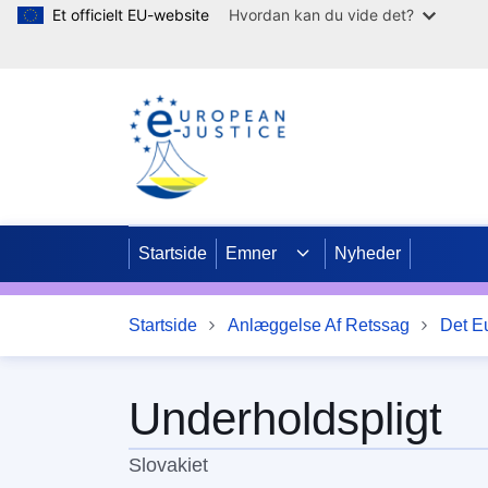
Et officielt EU-website
Hvordan kan du vide det?
Gå til hovedindhold
Startside
Emner
Nyheder
Startside
Anlæggelse Af Retssag
Det Eu
Underholdspligt
Slovakiet