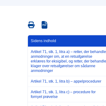
Save
Save
as
as
PDF
PDF
Sidens indhold
Artikel 71, stk. 1, litra a) – retter, der behandle
anmodninger om, at en retsafgørelse
erklæres for eksigibel, og retter, der behandle
klager over retsafgørelser om sådanne
anmodninger
Artikel 71, stk. 1, litra b) – appelprocedurer
Artikel 71, stk. 1, litra c) – procedure for
fornyet prøvelse