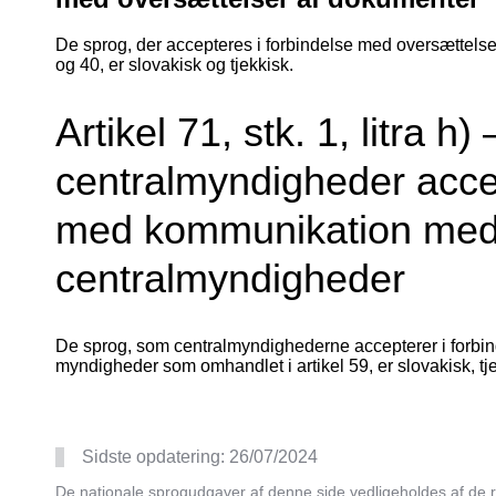
De sprog, der accepteres i forbindelse med oversættelse
og 40, er slovakisk og tjekkisk.
Artikel 71, stk. 1, litra h
centralmyndigheder accep
med kommunikation med
centralmyndigheder
De sprog, som centralmyndighederne accepterer i forb
myndigheder som omhandlet i artikel 59, er slovakisk, tje
Sidste opdatering:
26/07/2024
De nationale sprogudgaver af denne side vedligeholdes af de r