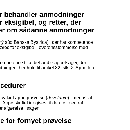
, der behandler anmodninger
 eksigibel, og retter, der
lser om sådanne anmodninger
esný súd Banská Bystrica) , der har kompetence
læres for eksigibel i overensstemmelse med
r kompetence til at behandle appelsager, der
nger i henhold til artikel 32, stk. 2. Appellen
rocedurer
lovakiet appelprøvelse (
dovolanie
) i medfør af
 Appelskriftet indgives til den ret, der traf
fer afgørelse i sagen.
ure for fornyet prøvelse