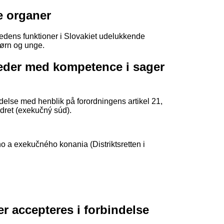
ge organer
hedens funktioner i Slovakiet udelukkende
børn og unge.
igheder med kompetence i sager
else med henblik på forordningens artikel 21,
edret (exekučný súd).
 a exekučného konania (Distriktsretten i
 der accepteres i forbindelse