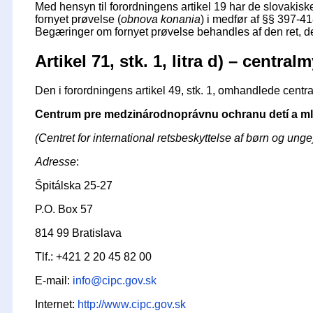
Med hensyn til forordningens artikel 19 har de slovakiske
fornyet prøvelse (
obnova konania
) i medfør af §§ 397-418
Begæringer om fornyet prøvelse behandles af den ret, der 
Artikel 71, stk. 1, litra d) – centra
Den i forordningens artikel 49, stk. 1, omhandlede centr
Centrum pre medzinárodnoprávnu ochranu detí a m
(Centret for international retsbeskyttelse af børn og unge
Adresse
:
Špitálska 25-27
P.O. Box 57
814 99 Bratislava
Tlf.: +421 2 20 45 82 00
E-mail:
info@cipc.gov.sk
Internet:
http://www.cipc.gov.sk