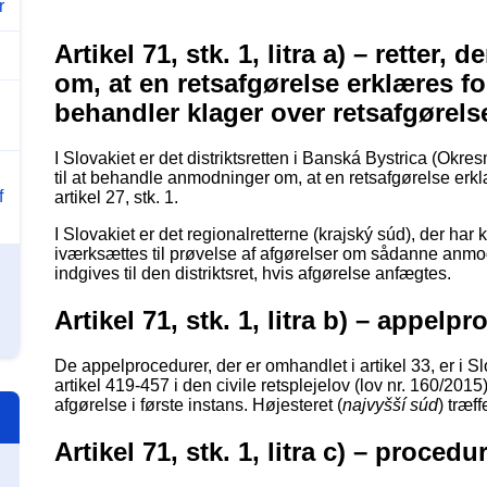
r
Artikel 71, stk. 1, litra a) – retter
om, at en retsafgørelse erklæres for
behandler klager over retsafgøre
I Slovakiet er det distriktsretten i Banská Bystrica (Okr
til at behandle anmodninger om, at en retsafgørelse erk
f
artikel 27, stk. 1.
I Slovakiet er det regionalretterne (krajský súd), der ha
iværksættes til prøvelse af afgørelser om sådanne anmodni
indgives til den distriktsret, hvis afgørelse anfægtes.
Artikel 71, stk. 1, litra b) – appelp
De appelprocedurer, der er omhandlet i artikel 33, er i S
artikel 419-457 i den civile retsplejelov (lov nr. 160/2015).
afgørelse i første instans. Højesteret (
najvyšší súd
) træf
Artikel 71, stk. 1, litra c) – proced