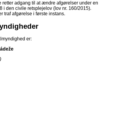
 retter adgang til at ændre afgørelser under en
 i den civile retsplejelov (lov nr. 160/2015).
traf afgørelse i første instans.
lmyndigheder
almyndighed er:
ládeže
)