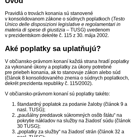
Úvod
Pravidlá o trovách konania sú stanovené
v konsolidovanom zákone o súdnych poplatkoch (
Testo
Unico delle disposizioni legislative e regolamentari in
materia di spese di giustizia
– TUSG) uvedenom
v prezidentskom dekréte č. 115 z 30. mája 2002.
Aké poplatky sa uplatňujú?
V občiansko-právnom konaní každá strana hradí poplatky
za vykonané úkony a poplatky za úkony potrebné
pre priebeh konania, ak to stanovuje zákon alebo súd
(článok 8 konsolidovaného znenia o súdnych poplatkoch,
dekrét prezidenta republiky č. 115/2002).
V občiansko-právnom konaní sú poplatky takéto:
štandardný poplatok za podanie žaloby (článok 9 a
nasl. TUSG);
„paušálny preddavok súkromných osôb štátu“ na
pokrytie nákladov na služby na žiadosť súdu (článok
30 TUSG);
„poplatky za služby“ na žiadosť strán (článok 32 a