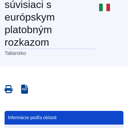
súvisiaci s
európskym
platobným
rozkazom
Taliansko
Save
Save
as
as
PDF
PDF
Informácie podľa oblasti