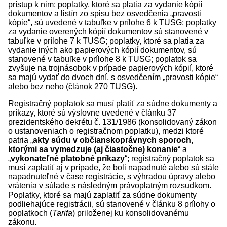
prístup k nim; poplatky, ktoré sa platia za vydanie kópií
dokumentov a listín zo spisu bez osvedčenia „pravosti
kópie“, sú uvedené v tabuľke v prílohe 6 k TUSG; poplatky
za vydanie overených kópií dokumentov sú stanovené v
tabuľke v prílohe 7 k TUSG; poplatky, ktoré sa platia za
vydanie iných ako papierových kópií dokumentov, sú
stanovené v tabuľke v prílohe 8 k TUSG; poplatok sa
zvyšuje na trojnásobok v prípade papierových kópií, ktoré
sa majú vydať do dvoch dní, s osvedčením „pravosti kópie“
alebo bez neho (článok 270 TUSG).
Registračný poplatok sa musí platiť za súdne dokumenty a
príkazy, ktoré sú výslovne uvedené v článku 37
prezidentského dekrétu č. 131/1986 (konsolidovaný zákon
o ustanoveniach o registračnom poplatku), medzi ktoré
patria „
akty súdu v občianskoprávnych sporoch,
ktorými sa vymedzuje (aj čiastočne) konanie
“ a
„
vykonateľné platobné príkazy
“; registračný poplatok sa
musí zaplatiť aj v prípade, že boli napadnuté alebo sú stále
napadnuteľné v čase registrácie, s výhradou úpravy alebo
vrátenia v súlade s následným právoplatným rozsudkom.
Poplatky, ktoré sa majú zaplatiť za súdne dokumenty
podliehajúce registrácii, sú stanovené v článku 8 prílohy o
poplatkoch (
Tarifa
) priloženej ku konsolidovanému
zákonu.