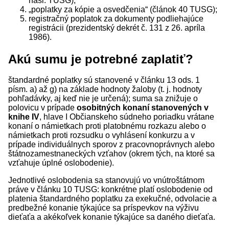
nasl. TUSG);
„poplatky za kópie a osvedčenia“ (článok 40 TUSG);
registračný poplatok za dokumenty podliehajúce
registrácii (prezidentský dekrét č. 131 z 26. apríla
1986).
Akú sumu je potrebné zaplatiť?
štandardné poplatky sú stanovené v článku 13 ods. 1
písm. a) až g) na základe hodnoty žaloby (t. j. hodnoty
pohľadávky, aj keď nie je určená); suma sa znižuje o
polovicu v prípade
osobitných konaní stanovených v
knihe IV
, hlave I Občianskeho súdneho poriadku vrátane
konaní o námietkach proti platobnému rozkazu alebo o
námietkach proti rozsudku o vyhlásení konkurzu a v
prípade individuálnych sporov z pracovnoprávnych alebo
štátnozamestnaneckých vzťahov (okrem tých, na ktoré sa
vzťahuje úplné oslobodenie).
Jednotlivé oslobodenia sa stanovujú vo vnútroštátnom
práve v článku 10 TUSG: konkrétne platí oslobodenie od
platenia štandardného poplatku za exekučné, odvolacie a
predbežné konanie týkajúce sa príspevkov na výživu
dieťaťa a akékoľvek konanie týkajúce sa daného dieťaťa.