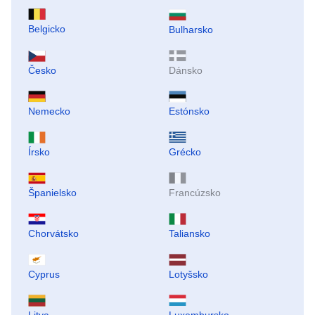
Belgicko
Bulharsko
Česko
Dánsko
Nemecko
Estónsko
Írsko
Grécko
Španielsko
Francúzsko
Chorvátsko
Taliansko
Cyprus
Lotyšsko