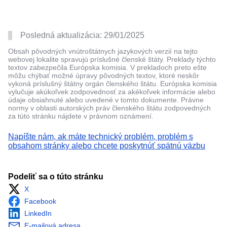
Posledná aktualizácia:
29/01/2025
Obsah pôvodných vnútroštátnych jazykových verzií na tejto
webovej lokalite spravujú príslušné členské štáty. Preklady týchto
textov zabezpečila Európska komisia. V prekladoch preto ešte
môžu chýbať možné úpravy pôvodných textov, ktoré neskôr
vykoná príslušný štátny orgán členského štátu. Európska komisia
vylučuje akúkoľvek zodpovednosť za akékoľvek informácie alebo
údaje obsiahnuté alebo uvedené v tomto dokumente. Právne
normy v oblasti autorských práv členského štátu zodpovedných
za túto stránku nájdete v právnom oznámení.
Napíšte nám, ak máte technický problém, problém s
obsahom stránky alebo chcete poskytnúť spätnú väzbu
Podeliť sa o túto stránku
X
Facebook
LinkedIn
E-mailová adresa