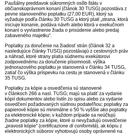
Paušálny preddavok súkromných osôb štátu v
občianskoprávnom konaní (článok 30 TUSG) pozostáva z
pevne stanoveného poplatku (27,00 EUR), ktorý sa
vyžaduje podľa článku 30 TUSG a ktorý platí „strana, ktorá
iniciuje konanie, podáva návrh alebo ktorá v exekučnom
konaní o vyvlastnenie žiada o prisúdenie alebo predaj
zabaveného majetku“.
Poplatky za doručenie na žiadosť strán (článok 32 a
nasledujúce články TUSG) pozostávajú z cestovných práv
a náhrad, ktoré strany platia súdnemu exekútorovi
zodpovednému za doručenie písomnosti. výška
jednorazového poplatku je stanovená v článku 34 TUSG,
zatiaľ čo výška príspevku na cestu je stanovená v článku
35 TUSG.
Poplatky za kópie a osvedčenia sú stanovené
v článkoch 266 a nasl. TUSG; majú sa platiť za vydanie
kópií dokumentov alebo listín zo spisu alebo za vydanie
osvedčení požadovaných súdnou podateľňou; poplatky za
papierové kópie sú minimálne o 50 % vyššie ako poplatky
za elektronické kópie; v každom prípade sa neúčtujú
žiadne poplatky za kópie, ktoré si nevyžadujú osvedčenie
„pravosti kópie“ (
certificazione di conformità
), ak kópiu z
elektronických súborov vyhotovujú osoby oprávnené na