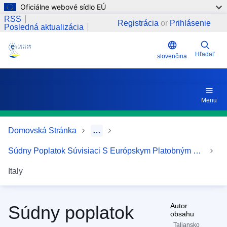
Oficiálne webové sídlo EÚ
Skočiť na hlavný obsah
Čo mám urobiť po zaplatení?
RSS
Registrácia
or
Prihlásenie
Posledná aktualizácia
Hľadať
slovenčina
Menu
Domovská Stránka
…
Súdny Poplatok Súvisiaci S Európskym Platobným Rozkazom
Italy
Autor
Súdny poplatok
obsahu
Taliansko