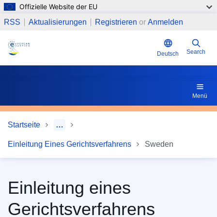
Offizielle Website der EU
Direkt zum Inhalt
13 Erhalte ich genaue Angaben zum weiteren Verlauf (z. B.
RSS
Aktualisierungen
Registrieren
or
Anmelden
Search
Deutsch
Menü
Startseite
…
Einleitung Eines Gerichtsverfahrens
Sweden
Einleitung eines
Gerichtsverfahrens