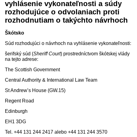
vyhlásenie vykonateľnosti a súdy
rozhodujúce o odvolaniach proti
rozhodnutiam o takýchto návrhoch
Škótsko
Súd rozhodujúci o návrhoch na vyhlásenie vykonateľnosti:
šerifský súd (
Sheriff Court
) prostredníctvom škótskej vlády
na tejto adrese:
The Scottish Government
Central Authority & International Law Team
St Andrew’s House (GW.15)
Regent Road
Edinburgh
EH1 3DG
Tel. +44 131 244 2417 alebo +44 131 244 3570