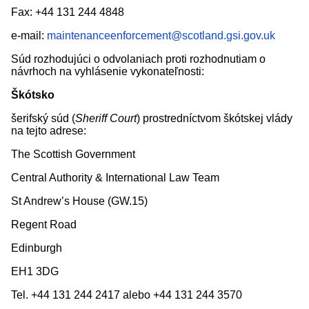
Fax: +44 131 244 4848
e-mail:
maintenanceenforcement@scotland.gsi.gov.uk
Súd rozhodujúci o odvolaniach proti rozhodnutiam o
návrhoch na vyhlásenie vykonateľnosti:
Škótsko
šerifský súd (
Sheriff Court
) prostredníctvom škótskej vlády
na tejto adrese:
The Scottish Government
Central Authority & International Law Team
St Andrew’s House (GW.15)
Regent Road
Edinburgh
EH1 3DG
Tel. +44 131 244 2417 alebo +44 131 244 3570