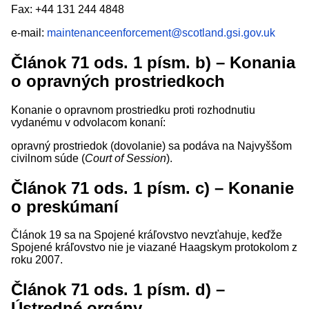
Fax: +44 131 244 4848
e-mail:
maintenanceenforcement@scotland.gsi.gov.uk
Článok 71 ods. 1 písm. b) – Konania
o opravných prostriedkoch
Konanie o opravnom prostriedku proti rozhodnutiu
vydanému v odvolacom konaní:
opravný prostriedok (dovolanie) sa podáva na Najvyššom
civilnom súde (
Court of Session
).
Článok 71 ods. 1 písm. c) – Konanie
o preskúmaní
Článok 19 sa na Spojené kráľovstvo nevzťahuje, keďže
Spojené kráľovstvo nie je viazané Haagskym protokolom z
roku 2007.
Článok 71 ods. 1 písm. d) –
Ústredné orgány