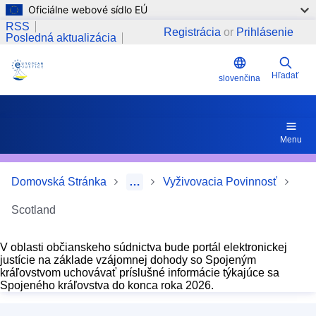
Oficiálne webové sídlo EÚ
Skočiť na hlavný obsah
RSS
Registrácia
or
Prihlásenie
Posledná aktualizácia
Hľadať
slovenčina
Menu
Domovská Stránka
…
Vyživovacia Povinnosť
Scotland
V oblasti občianskeho súdnictva bude portál elektronickej
justície na základe vzájomnej dohody so Spojeným
kráľovstvom uchovávať príslušné informácie týkajúce sa
Spojeného kráľovstva do konca roka 2026.