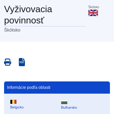
Vyživovacia
Škótsko
povinnosť
Škótsko
Save
Save
as
as
PDF
PDF
Informácie podľa oblasti
Belgicko
Bulharsko