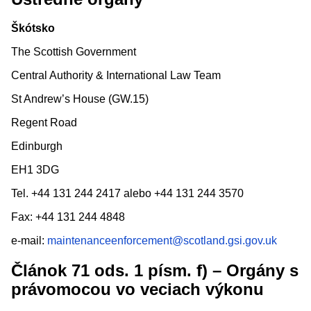
Škótsko
The Scottish Government
Central Authority & International Law Team
St Andrew’s House (GW.15)
Regent Road
Edinburgh
EH1 3DG
Tel. +44 131 244 2417 alebo +44 131 244 3570
Fax: +44 131 244 4848
e-mail:
maintenanceenforcement@scotland.gsi.gov.uk
Článok 71 ods. 1 písm. f) – Orgány s
právomocou vo veciach výkonu