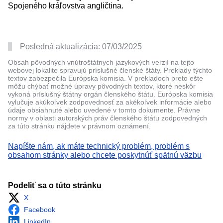
Spojeného kráľovstva angličtina.
Posledná aktualizácia:
07/03/2025
Obsah pôvodných vnútroštátnych jazykových verzií na tejto
webovej lokalite spravujú príslušné členské štáty. Preklady týchto
textov zabezpečila Európska komisia. V prekladoch preto ešte
môžu chýbať možné úpravy pôvodných textov, ktoré neskôr
vykoná príslušný štátny orgán členského štátu. Európska komisia
vylučuje akúkoľvek zodpovednosť za akékoľvek informácie alebo
údaje obsiahnuté alebo uvedené v tomto dokumente. Právne
normy v oblasti autorských práv členského štátu zodpovedných
za túto stránku nájdete v právnom oznámení.
Napíšte nám, ak máte technický problém, problém s
obsahom stránky alebo chcete poskytnúť spätnú väzbu
Podeliť sa o túto stránku
X
Facebook
LinkedIn