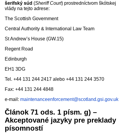
šerifský súd
(
Sheriff Court
) prostredníctvom škótskej
vlády na tejto adrese:
The Scottish Government
Central Authority & International Law Team
St Andrew’s House (GW.15)
Regent Road
Edinburgh
EH1 3DG
Tel. +44 131 244 2417 alebo +44 131 244 3570
Fax: +44 131 244 4848
e-mail:
maintenanceenforcement@scotland.gsi.gov.uk
Článok 71 ods. 1 písm. g) –
Akceptované jazyky pre preklady
písomností