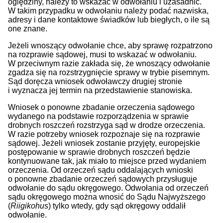
oględziny, należy to wskazać w odwołaniu i uzasadnić.
W takim przypadku w odwołaniu należy podać nazwiska,
adresy i dane kontaktowe świadków lub biegłych, o ile są
one znane.
Jeżeli wnoszący odwołanie chce, aby sprawę rozpatrzono
na rozprawie sądowej, musi to wskazać w odwołaniu.
W przeciwnym razie zakłada się, że wnoszący odwołanie
zgadza się na rozstrzygnięcie sprawy w trybie pisemnym.
Sąd doręcza wniosek odwoławczy drugiej stronie
i wyznacza jej termin na przedstawienie stanowiska.
Wniosek o ponowne zbadanie orzeczenia sądowego
wydanego na podstawie rozporządzenia w sprawie
drobnych roszczeń rozstrzyga sąd w drodze orzeczenia.
W razie potrzeby wniosek rozpoznaje się na rozprawie
sądowej. Jeżeli wniosek zostanie przyjęty, europejskie
postępowanie w sprawie drobnych roszczeń będzie
kontynuowane tak, jak miało to miejsce przed wydaniem
orzeczenia. Od orzeczeń sądu oddalających wnioski
o ponowne zbadanie orzeczeń sądowych przysługuje
odwołanie do sądu okręgowego. Odwołania od orzeczeń
sądu okręgowego można wnosić do Sądu Najwyższego
(
Riigikohus
) tylko wtedy, gdy sąd okręgowy oddalił
odwołanie.