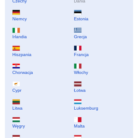
Czechy
Dania
Niemcy
Estonia
Irlandia
Grecja
Hiszpania
Francja
Chorwacja
Włochy
Cypr
Łotwa
Litwa
Luksemburg
Węgry
Malta