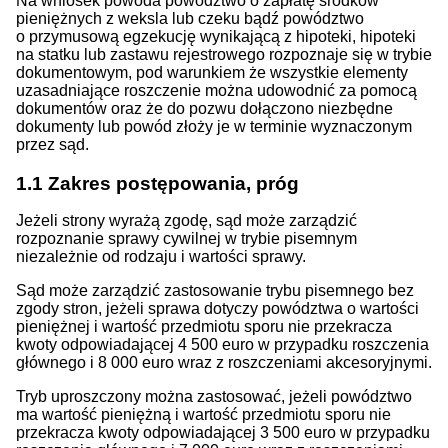
Na wniosek powoda powództwo o zapłatę środków
pieniężnych z weksla lub czeku bądź powództwo
o przymusową egzekucję wynikającą z hipoteki, hipoteki
na statku lub zastawu rejestrowego rozpoznaje się w trybie
dokumentowym, pod warunkiem że wszystkie elementy
uzasadniające roszczenie można udowodnić za pomocą
dokumentów oraz że do pozwu dołączono niezbędne
dokumenty lub powód złoży je w terminie wyznaczonym
przez sąd.
1.1
Zakres postępowania, próg
Jeżeli strony wyrażą zgodę, sąd może zarządzić
rozpoznanie sprawy cywilnej w trybie pisemnym
niezależnie od rodzaju i wartości sprawy.
Sąd może zarządzić zastosowanie trybu pisemnego bez
zgody stron, jeżeli sprawa dotyczy powództwa o wartości
pieniężnej i wartość przedmiotu sporu nie przekracza
kwoty odpowiadającej 4 500 euro w przypadku roszczenia
głównego i 8 000 euro wraz z roszczeniami akcesoryjnymi.
Tryb uproszczony można zastosować, jeżeli powództwo
ma wartość pieniężną i wartość przedmiotu sporu nie
przekracza kwoty odpowiadającej 3 500 euro w przypadku