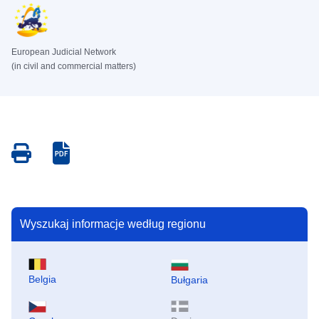
European Judicial Network
(in civil and commercial matters)
Save
Save
as
as
PDF
PDF
Wyszukaj informacje według regionu
Belgia
Bułgaria