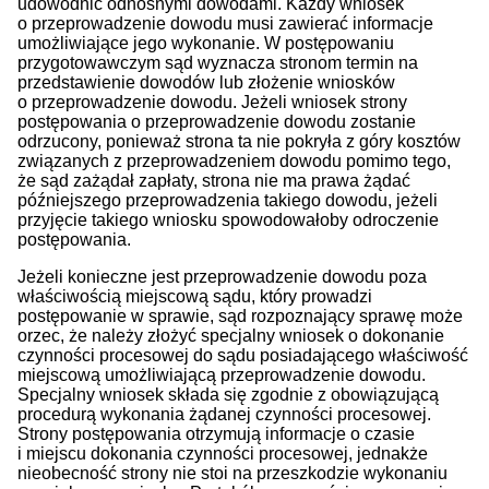
udowodnić odnośnymi dowodami. Każdy wniosek
o przeprowadzenie dowodu musi zawierać informacje
umożliwiające jego wykonanie. W postępowaniu
przygotowawczym sąd wyznacza stronom termin na
przedstawienie dowodów lub złożenie wniosków
o przeprowadzenie dowodu. Jeżeli wniosek strony
postępowania o przeprowadzenie dowodu zostanie
odrzucony, ponieważ strona ta nie pokryła z góry kosztów
związanych z przeprowadzeniem dowodu pomimo tego,
że sąd zażądał zapłaty, strona nie ma prawa żądać
późniejszego przeprowadzenia takiego dowodu, jeżeli
przyjęcie takiego wniosku spowodowałoby odroczenie
postępowania.
Jeżeli konieczne jest przeprowadzenie dowodu poza
właściwością miejscową sądu, który prowadzi
postępowanie w sprawie, sąd rozpoznający sprawę może
orzec, że należy złożyć specjalny wniosek o dokonanie
czynności procesowej do sądu posiadającego właściwość
miejscową umożliwiającą przeprowadzenie dowodu.
Specjalny wniosek składa się zgodnie z obowiązującą
procedurą wykonania żądanej czynności procesowej.
Strony postępowania otrzymują informacje o czasie
i miejscu dokonania czynności procesowej, jednakże
nieobecność strony nie stoi na przeszkodzie wykonaniu