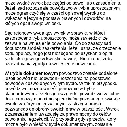
może wydać wyrok bez części opisowej lub uzasadnienia.
Jeżeli sąd rozpoznaje powództwo w trybie uproszczonym,
może ograniczyć się w części opisowej wyroku do
wskazania jedynie podstaw prawnych i dowodów, na
których oparł swoje wnioski.
Sąd rejonowy wydający wyrok w sprawie, w której
zastosowano tryb uproszczony, może stwierdzić, że
zezwala na wniesienie odwołania. Co do zasady sąd
dopuszcza środek zaskarżenia, jeżeli uzna, że orzeczenie
sądu apelacyjnego jest niezbędne do uzyskania opinii
sądu okręgowego w kwestii prawnej. Nie ma potrzeby
uzasadniania zgody na wniesienie odwołania.
W
trybie dokumentowym
powództwo zostaje oddalone,
jeżeli powód nie udowodnił roszczenia na podstawie
dowodów dozwolonych w tym trybie. W takim przypadku
powództwo można wnieść ponownie w trybie
standardowym. Jeżeli sąd uwzględni powództwo w trybie
dokumentowym pomimo sprzeciwów pozwanego, wydaje
wyrok, w którym między innymi zastrzega prawo
pozwanego do obrony swoich praw w przyszłości. Wyrok
z zastrzeżeniem uważa się za prawomocny do celów
odwołania i egzekucji. W przypadku gdy sprzeciw, który
można było wnieść w trybie dokumentowym, zostanie