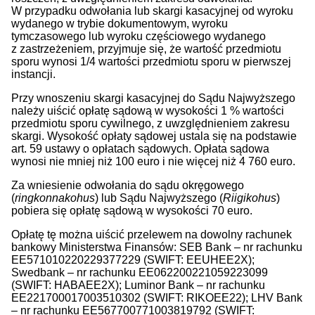
W przypadku odwołania lub skargi kasacyjnej od wyroku
wydanego w trybie dokumentowym, wyroku
tymczasowego lub wyroku częściowego wydanego
z zastrzeżeniem, przyjmuje się, że wartość przedmiotu
sporu wynosi 1/4 wartości przedmiotu sporu w pierwszej
instancji.
Przy wnoszeniu skargi kasacyjnej do Sądu Najwyższego
należy uiścić opłatę sądową w wysokości 1 % wartości
przedmiotu sporu cywilnego, z uwzględnieniem zakresu
skargi. Wysokość opłaty sądowej ustala się na podstawie
art. 59 ustawy o opłatach sądowych. Opłata sądowa
wynosi nie mniej niż 100 euro i nie więcej niż 4 760 euro.
Za wniesienie odwołania do sądu okręgowego
(
ringkonnakohus
) lub Sądu Najwyższego (
Riigikohus
)
pobiera się opłatę sądową w wysokości 70 euro.
Opłatę tę można uiścić przelewem na dowolny rachunek
bankowy Ministerstwa Finansów: SEB Bank – nr rachunku
EE571010220229377229 (SWIFT: EEUHEE2X);
Swedbank – nr rachunku EE062200221059223099
(SWIFT: HABAEE2X); Luminor Bank – nr rachunku
EE221700017003510302 (SWIFT: RIKOEE22); LHV Bank
– nr rachunku EE567700771003819792 (SWIFT: