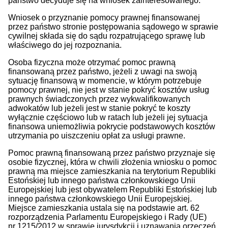
państwo decyduje się na wniosek zainteresowanego.
Wniosek o przyznanie pomocy prawnej finansowanej
przez państwo stronie postępowania sądowego w sprawie
cywilnej składa się do sądu rozpatrującego sprawę lub
właściwego do jej rozpoznania.
Osoba fizyczna może otrzymać pomoc prawną
finansowaną przez państwo, jeżeli z uwagi na swoją
sytuację finansową w momencie, w którym potrzebuje
pomocy prawnej, nie jest w stanie pokryć kosztów usług
prawnych świadczonych przez wykwalifikowanych
adwokatów lub jeżeli jest w stanie pokryć te koszty
wyłącznie częściowo lub w ratach lub jeżeli jej sytuacja
finansowa uniemożliwia pokrycie podstawowych kosztów
utrzymania po uiszczeniu opłat za usługi prawne.
Pomoc prawną finansowaną przez państwo przyznaje się
osobie fizycznej, która w chwili złożenia wniosku o pomoc
prawną ma miejsce zamieszkania na terytorium Republiki
Estońskiej lub innego państwa członkowskiego Unii
Europejskiej lub jest obywatelem Republiki Estońskiej lub
innego państwa członkowskiego Unii Europejskiej.
Miejsce zamieszkania ustala się na podstawie art. 62
rozporządzenia Parlamentu Europejskiego i Rady (UE)
nr 1215/2012 w sprawie jurysdykcji i uznawania orzeczeń