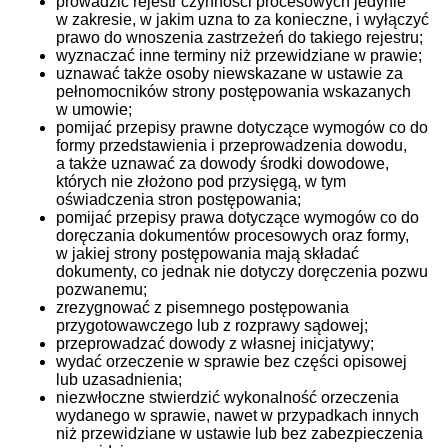
prowadzić rejestr czynności procesowych jedynie
w zakresie, w jakim uzna to za konieczne, i wyłączyć
prawo do wnoszenia zastrzeżeń do takiego rejestru;
wyznaczać inne terminy niż przewidziane w prawie;
uznawać także osoby niewskazane w ustawie za
pełnomocników strony postępowania wskazanych
w umowie;
pomijać przepisy prawne dotyczące wymogów co do
formy przedstawienia i przeprowadzenia dowodu,
a także uznawać za dowody środki dowodowe,
których nie złożono pod przysięgą, w tym
oświadczenia stron postępowania;
pomijać przepisy prawa dotyczące wymogów co do
doręczania dokumentów procesowych oraz formy,
w jakiej strony postępowania mają składać
dokumenty, co jednak nie dotyczy doręczenia pozwu
pozwanemu;
zrezygnować z pisemnego postępowania
przygotowawczego lub z rozprawy sądowej;
przeprowadzać dowody z własnej inicjatywy;
wydać orzeczenie w sprawie bez części opisowej
lub uzasadnienia;
niezwłoczne stwierdzić wykonalność orzeczenia
wydanego w sprawie, nawet w przypadkach innych
niż przewidziane w ustawie lub bez zabezpieczenia