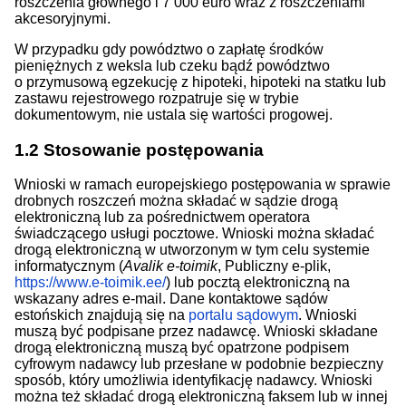
roszczenia głównego i 7 000 euro wraz z roszczeniami
akcesoryjnymi.
W przypadku gdy powództwo o zapłatę środków
pieniężnych z weksla lub czeku bądź powództwo
o przymusową egzekucję z hipoteki, hipoteki na statku lub
zastawu rejestrowego rozpatruje się w trybie
dokumentowym, nie ustala się wartości progowej.
1.2
Stosowanie postępowania
Wnioski w ramach europejskiego postępowania w sprawie
drobnych roszczeń można składać w sądzie drogą
elektroniczną lub za pośrednictwem operatora
świadczącego usługi pocztowe. Wnioski można składać
drogą elektroniczną w utworzonym w tym celu systemie
informatycznym (
Avalik e-toimik
, Publiczny e-plik,
https://www.e-toimik.ee/
) lub pocztą elektroniczną na
wskazany adres e-mail. Dane kontaktowe sądów
estońskich znajdują się na
portalu sądowym
. Wnioski
muszą być podpisane przez nadawcę. Wnioski składane
drogą elektroniczną muszą być opatrzone podpisem
cyfrowym nadawcy lub przesłane w podobnie bezpieczny
sposób, który umożliwia identyfikację nadawcy. Wnioski
można też składać drogą elektroniczną faksem lub w innej