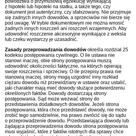
powództwa o przymusową egzekucję wynikającą
z hipoteki lub hipoteki na statku, a także tego, czy
dokument jest autentyczny, czy sfałszowany. Nie przyjmuje
się żadnych innych dowodów, a sprzeciwów nie bierze się
pod uwagę. W trybie dokumentowym nie można wnosić
żadnych innych roszczeń ani roszczeń wzajemnych. Aby
udowodnić roszczenie akcesoryjne wynikające z weksla
lub czeku wystarczy je uzasadnić.
Zasady przeprowadzania dowodów
określa rozdział 25
kodeksu postępowania cywilnego. O ile ustawa nie
stanowi inaczej, obie strony postępowania muszą
udowodnić okoliczności faktyczne, na których opierają
swoje roszczenia i sprzeciwy. O ile przepisy prawa nie
stanowią inaczej, strony mogą uzgodnić inny rozkład
ciężaru dowodu niż przewidziany w ustawie oraz ustalić,
jaki charakter mają mieć dowody służące potwierdzeniu
określonych faktów. Dowody dostarczają strony
postępowania. Sąd może wezwać strony do
przedstawienia dodatkowych dowodów. Jeżeli strona
postępowania, która chce przedstawić dowody, nie może
zrobić tego samodzielnie, ma prawo zwrócić się do sądu
o przeprowadzenie dowodu. Przedstawiająca dowody lub
żądająca przeprowadzenia dowodu strona postępowania
musi wyjaśnić, które z faktów istotnych dla sprawy chce