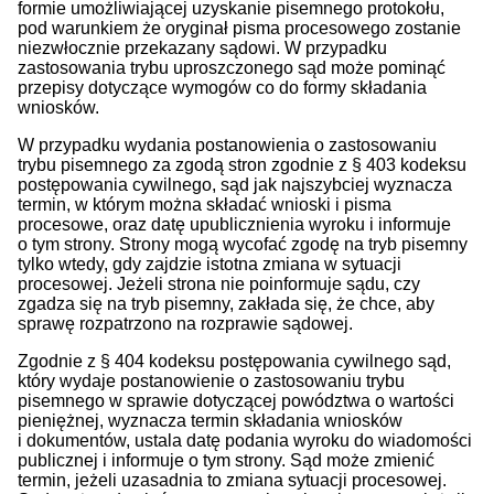
formie umożliwiającej uzyskanie pisemnego protokołu,
pod warunkiem że oryginał pisma procesowego zostanie
niezwłocznie przekazany sądowi. W przypadku
zastosowania trybu uproszczonego sąd może pominąć
przepisy dotyczące wymogów co do formy składania
wniosków.
W przypadku wydania postanowienia o zastosowaniu
trybu pisemnego za zgodą stron zgodnie z § 403 kodeksu
postępowania cywilnego, sąd jak najszybciej wyznacza
termin, w którym można składać wnioski i pisma
procesowe, oraz datę upublicznienia wyroku i informuje
o tym strony. Strony mogą wycofać zgodę na tryb pisemny
tylko wtedy, gdy zajdzie istotna zmiana w sytuacji
procesowej. Jeżeli strona nie poinformuje sądu, czy
zgadza się na tryb pisemny, zakłada się, że chce, aby
sprawę rozpatrzono na rozprawie sądowej.
Zgodnie z § 404 kodeksu postępowania cywilnego sąd,
który wydaje postanowienie o zastosowaniu trybu
pisemnego w sprawie dotyczącej powództwa o wartości
pieniężnej, wyznacza termin składania wniosków
i dokumentów, ustala datę podania wyroku do wiadomości
publicznej i informuje o tym strony. Sąd może zmienić
termin, jeżeli uzasadnia to zmiana sytuacji procesowej.