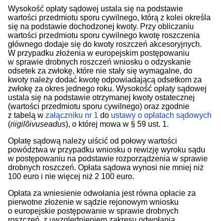
Wysokość opłaty sądowej ustala się na podstawie
wartości przedmiotu sporu cywilnego, którą z kolei określa
się na podstawie dochodzonej kwoty. Przy obliczaniu
wartości przedmiotu sporu cywilnego kwotę roszczenia
głównego dodaje się do kwoty roszczeń akcesoryjnych.
W przypadku złożenia w europejskim postępowaniu
w sprawie drobnych roszczeń wniosku o odzyskanie
odsetek za zwłokę, które nie stały się wymagalne, do
kwoty należy dodać kwotę odpowiadającą odsetkom za
zwłokę za okres jednego roku. Wysokość opłaty sądowej
ustala się na podstawie otrzymanej kwoty ostatecznej
(wartości przedmiotu sporu cywilnego) oraz zgodnie
z tabelą w
załączniku nr 1
do
ustawy o opłatach sądowych
(
riigilõivuseadus
), o której mowa w § 59 ust. 1.
Opłatę sądową należy uiścić od połowy wartości
powództwa w przypadku wniosku o rewizję wyroku sądu
w postępowaniu na podstawie rozporządzenia w sprawie
drobnych roszczeń. Opłata sądowa wynosi nie mniej niż
100 euro i nie więcej niż 2 100 euro.
Opłata za wniesienie odwołania jest równa opłacie za
pierwotne złożenie w sądzie rejonowym wniosku
o europejskie postępowanie w sprawie drobnych
roszczeń, z uwzględnieniem zakresu odwołania.