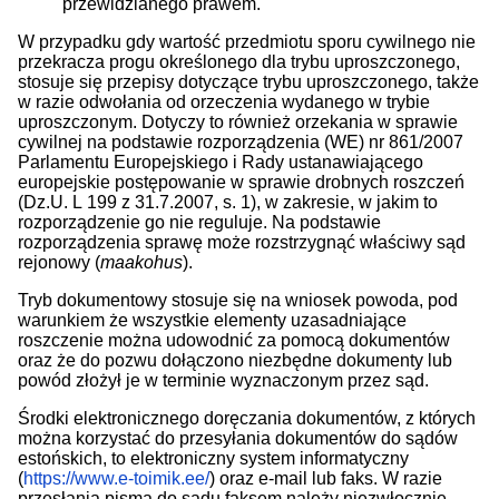
przewidzianego prawem.
W przypadku gdy wartość przedmiotu sporu cywilnego nie
przekracza progu określonego dla trybu uproszczonego,
stosuje się przepisy dotyczące trybu uproszczonego, także
w razie odwołania od orzeczenia wydanego w trybie
uproszczonym. Dotyczy to również orzekania w sprawie
cywilnej na podstawie rozporządzenia (WE) nr 861/2007
Parlamentu Europejskiego i Rady ustanawiającego
europejskie postępowanie w sprawie drobnych roszczeń
(Dz.U. L 199 z 31.7.2007, s. 1), w zakresie, w jakim to
rozporządzenie go nie reguluje. Na podstawie
rozporządzenia sprawę może rozstrzygnąć właściwy sąd
rejonowy (
maakohus
).
Tryb dokumentowy stosuje się na wniosek powoda, pod
warunkiem że wszystkie elementy uzasadniające
roszczenie można udowodnić za pomocą dokumentów
oraz że do pozwu dołączono niezbędne dokumenty lub
powód złożył je w terminie wyznaczonym przez sąd.
Środki elektronicznego doręczania dokumentów, z których
można korzystać do przesyłania dokumentów do sądów
estońskich, to elektroniczny system informatyczny
(
https://www.e-toimik.ee/
) oraz e-mail lub faks. W razie
przesłania pisma do sądu faksem należy niezwłocznie