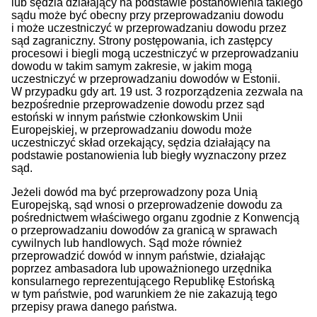
lub sędzia działający na podstawie postanowienia takiego
sądu może być obecny przy przeprowadzaniu dowodu
i może uczestniczyć w przeprowadzaniu dowodu przez
sąd zagraniczny. Strony postępowania, ich zastępcy
procesowi i biegli mogą uczestniczyć w przeprowadzaniu
dowodu w takim samym zakresie, w jakim mogą
uczestniczyć w przeprowadzaniu dowodów w Estonii.
W przypadku gdy art. 19 ust. 3 rozporządzenia zezwala na
bezpośrednie przeprowadzenie dowodu przez sąd
estoński w innym państwie członkowskim Unii
Europejskiej, w przeprowadzaniu dowodu może
uczestniczyć skład orzekający, sędzia działający na
podstawie postanowienia lub biegły wyznaczony przez
sąd.
Jeżeli dowód ma być przeprowadzony poza Unią
Europejską, sąd wnosi o przeprowadzenie dowodu za
pośrednictwem właściwego organu zgodnie z Konwencją
o przeprowadzaniu dowodów za granicą w sprawach
cywilnych lub handlowych. Sąd może również
przeprowadzić dowód w innym państwie, działając
poprzez ambasadora lub upoważnionego urzędnika
konsularnego reprezentującego Republikę Estońską
w tym państwie, pod warunkiem że nie zakazują tego
przepisy prawa danego państwa.