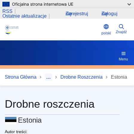
Oficjalna strona internetowa UE
Przejdź do treści
RSS
Zarejestruj się
or
Zaloguj się
Ostatnie aktualizacje
Znajdź
polski
Menu
Strona Główna
…
Drobne Roszczenia
Estonia
Drobne roszczenia
Estonia
Autor treści: