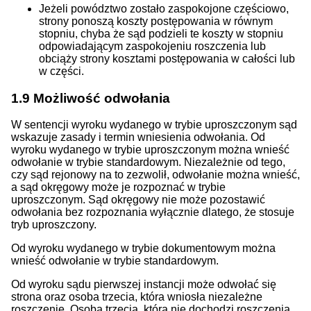
Jeżeli powództwo zostało zaspokojone częściowo,
strony ponoszą koszty postępowania w równym
stopniu, chyba że sąd podzieli te koszty w stopniu
odpowiadającym zaspokojeniu roszczenia lub
obciąży strony kosztami postępowania w całości lub
w części.
1.9
Możliwość odwołania
W sentencji wyroku wydanego w trybie uproszczonym sąd
wskazuje zasady i termin wniesienia odwołania. Od
wyroku wydanego w trybie uproszczonym można wnieść
odwołanie w trybie standardowym. Niezależnie od tego,
czy sąd rejonowy na to zezwolił, odwołanie można wnieść,
a sąd okręgowy może je rozpoznać w trybie
uproszczonym. Sąd okręgowy nie może pozostawić
odwołania bez rozpoznania wyłącznie dlatego, że stosuje
tryb uproszczony.
Od wyroku wydanego w trybie dokumentowym można
wnieść odwołanie w trybie standardowym.
Od wyroku sądu pierwszej instancji może odwołać się
strona oraz osoba trzecia, która wniosła niezależne
roszczenie. Osoba trzecia, która nie dochodzi roszczenia