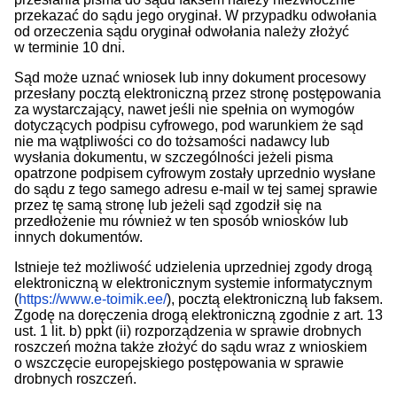
przekazać do sądu jego oryginał. W przypadku odwołania
od orzeczenia sądu oryginał odwołania należy złożyć
w terminie 10 dni.
Sąd może uznać wniosek lub inny dokument procesowy
przesłany pocztą elektroniczną przez stronę postępowania
za wystarczający, nawet jeśli nie spełnia on wymogów
dotyczących podpisu cyfrowego, pod warunkiem że sąd
nie ma wątpliwości co do tożsamości nadawcy lub
wysłania dokumentu, w szczególności jeżeli pisma
opatrzone podpisem cyfrowym zostały uprzednio wysłane
do sądu z tego samego adresu e-mail w tej samej sprawie
przez tę samą stronę lub jeżeli sąd zgodził się na
przedłożenie mu również w ten sposób wniosków lub
innych dokumentów.
Istnieje też możliwość udzielenia uprzedniej zgody drogą
elektroniczną w elektronicznym systemie informatycznym
(
https://www.e-toimik.ee/
), pocztą elektroniczną lub faksem.
Zgodę na doręczenia drogą elektroniczną zgodnie z art. 13
ust. 1 lit. b) ppkt (ii) rozporządzenia w sprawie drobnych
roszczeń można także złożyć do sądu wraz z wnioskiem
o wszczęcie europejskiego postępowania w sprawie
drobnych roszczeń.