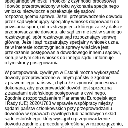
specjalnego wniosku. Protokół z czynności procesowej
i dowód przeprowadzony w toku wykonania specjalnego
wniosku niezwłocznie przekazuje się sądowi
rozpoznającemu sprawę. Jeżeli przeprowadzenie dowodu
przez sąd wykonujący specjalny wniosek doprowadzi do
powstania sporu, od rozstrzygnięcia którego zależy dalsze
przeprowadzanie dowodu, ale sąd ten nie jest w stanie go
rozstrzygnąć, spór rozstrzyga sąd rozpoznający sprawę
główną. Jeżeli sąd rozpatrujący specjalny wniosek uzna,
że w interesie rozstrzygnięcia sprawy właściwe jest
przekazanie postępowania dowodowego innemu sądowi,
kieruje w tym celu wniosek do innego sądu i informuje
o tym strony postępowania.
W postępowaniu cywilnym w Estonii można wykorzystać
dowody przeprowadzone w innym państwie zgodnie
z prawem tego państwa, chyba że czynność procesowa
dokonana, aby przeprowadzić dowód, jest sprzeczna
z zasadami estońskiego postępowania cywilnego.
Zgodnie z rozporządzeniem Parlamentu Europejskiego
i Rady (UE) 2020/1783 w sprawie współpracy między
sądami państw członkowskich przy przeprowadzaniu
dowodów w sprawach cywilnych lub handlowych skład
sądu estońskiego, który wystąpił o przeprowadzenie
dowodu zgodnie z procedurą określoną w rozporządzeniu,