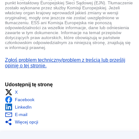
punkt kontaktowy Europejskiej Sieci Sądowej (EJN). Tłumaczenie
zostało wykonane przez służby Komisji Europejskiej. Jeżeli
właściwy organ krajowy wprowadził jakieś zmiany w wersji
oryginalnej, mogły one jeszcze nie zostać uwzględnione w
tłumaczeniu. ESS ani Komisja Europejska nie ponoszą
odpowiedzialności za wszelkie informacje, dane lub odniesienia
zawarte w tym dokumencie. Informacje na temat przepisów
dotyczących praw autorskich, które obowiązują w państwie
członkowskim odpowiedzialnym za niniejszą stronę, znajdują się
w informacji prawnej.
Zgłoś problem techniczny/problem z treścią lub prześlij
opinię o tej stronie.
Udostępnij tę stronę
X
Facebook
LinkedIn
E-mail
Więcej opcji