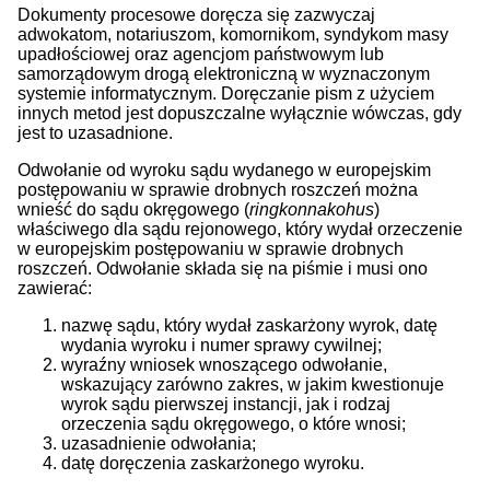
Dokumenty procesowe doręcza się zazwyczaj
adwokatom, notariuszom, komornikom, syndykom masy
upadłościowej oraz agencjom państwowym lub
samorządowym drogą elektroniczną w wyznaczonym
systemie informatycznym. Doręczanie pism z użyciem
innych metod jest dopuszczalne wyłącznie wówczas, gdy
jest to uzasadnione.
Odwołanie od wyroku sądu wydanego w europejskim
postępowaniu w sprawie drobnych roszczeń można
wnieść do sądu okręgowego (
ringkonnakohus
)
właściwego dla sądu rejonowego, który wydał orzeczenie
w europejskim postępowaniu w sprawie drobnych
roszczeń. Odwołanie składa się na piśmie i musi ono
zawierać:
nazwę sądu, który wydał zaskarżony wyrok, datę
wydania wyroku i numer sprawy cywilnej;
wyraźny wniosek wnoszącego odwołanie,
wskazujący zarówno zakres, w jakim kwestionuje
wyrok sądu pierwszej instancji, jak i rodzaj
orzeczenia sądu okręgowego, o które wnosi;
uzasadnienie odwołania;
datę doręczenia zaskarżonego wyroku.